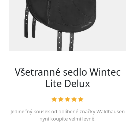
Všetranné sedlo Wintec
Lite Delux
Jedinečný kousek od oblíbené značky
Waldhausen
nyní koupíte velmi levně.