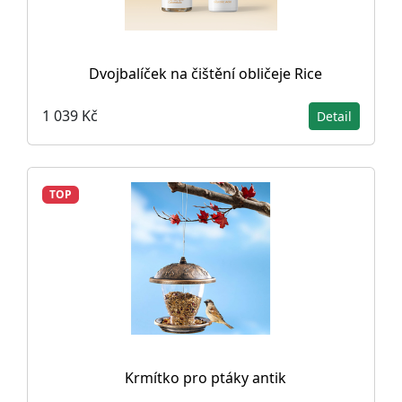
Dvojbalíček na čištění obličeje Rice
1 039 Kč
Detail
TOP
Krmítko pro ptáky antik