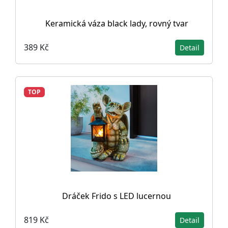
Keramická váza black lady, rovný tvar
389 Kč
Detail
TOP
Dráček Frido s LED lucernou
819 Kč
Detail