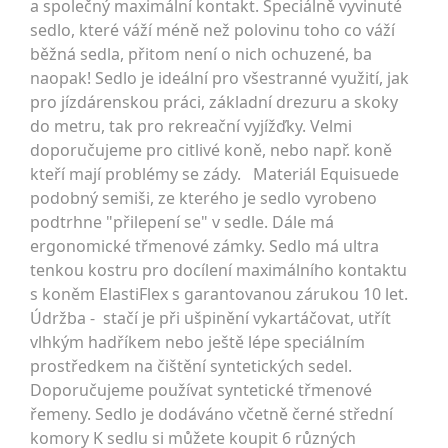
a společný maximální kontakt. Speciálně vyvinuté
sedlo, které váží méně než polovinu toho co váží
běžná sedla, přitom není o nich ochuzené, ba
naopak! Sedlo je ideální pro všestranné využití, jak
pro jízdárenskou práci, základní drezuru a skoky
do metru, tak pro rekreační vyjížďky. Velmi
doporučujeme pro citlivé koně, nebo např. koně
kteří mají problémy se zády. Materiál Equisuede
podobný semiši, ze kterého je sedlo vyrobeno
podtrhne "přilepení se" v sedle. Dále má
ergonomické třmenové zámky. Sedlo má ultra
tenkou kostru pro docílení maximálního kontaktu
s koněm ElastiFlex s garantovanou zárukou 10 let.
Údržba - stačí je při ušpinění vykartáčovat, utřít
vlhkým hadříkem nebo ještě lépe speciálním
prostředkem na čištění syntetických sedel.
Doporučujeme používat syntetické třmenové
řemeny. Sedlo je dodáváno včetně černé střední
komory K sedlu si můžete koupit 6 různých