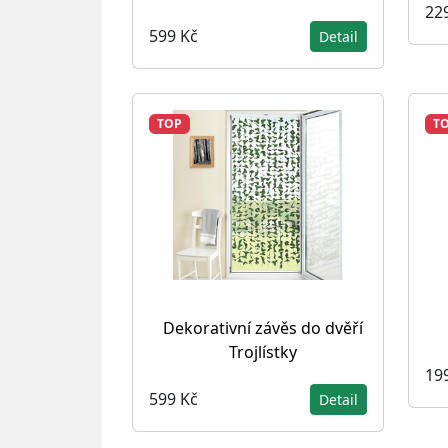
22
599 Kč
Detail
TOP
T
Dekorativní závěs do dvěří
Trojlístky
19
599 Kč
Detail