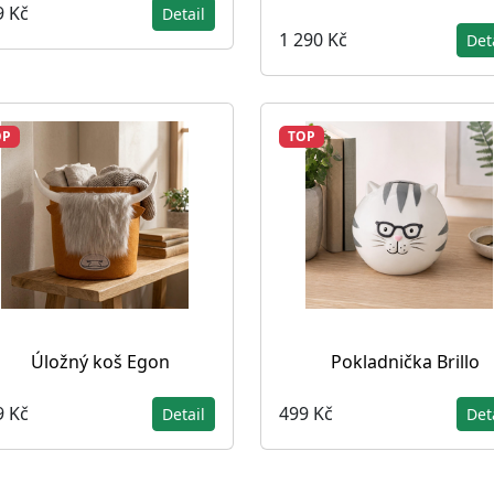
9 Kč
Detail
1 290 Kč
Det
OP
TOP
Úložný koš Egon
Pokladnička Brillo
9 Kč
499 Kč
Detail
Det