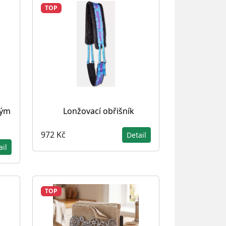
TOP
lým
Lonžovací obřišník
972 Kč
Detail
ail
TOP