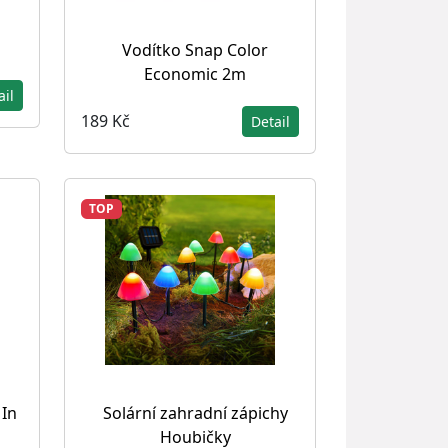
Vodítko Snap Color
Economic 2m
ail
189 Kč
Detail
TOP
 In
Solární zahradní zápichy
Houbičky