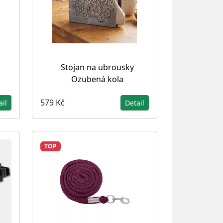
Stojan na ubrousky
Ozubená kola
579 Kč
ail
Detail
TOP