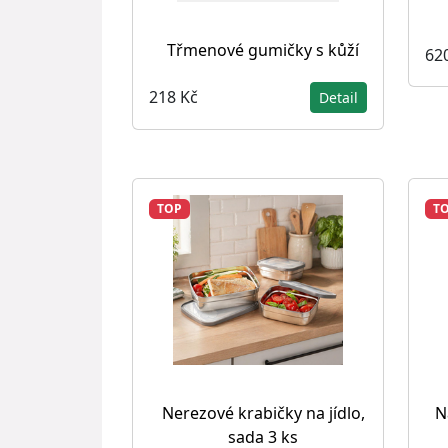
Třmenové gumičky s kůží
62
218 Kč
Detail
TOP
T
Nerezové krabičky na jídlo,
N
sada 3 ks