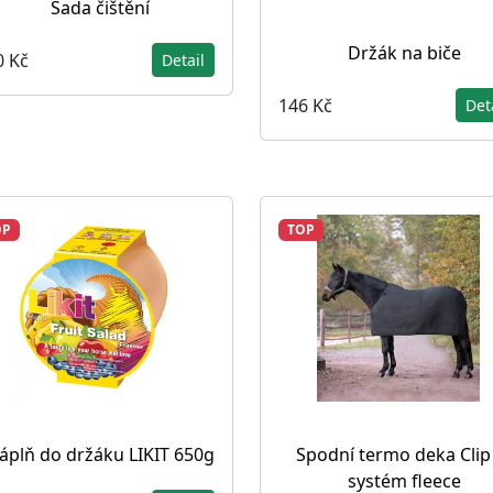
Sada čištění
Držák na biče
0 Kč
Detail
146 Kč
Det
OP
TOP
áplň do držáku LIKIT 650g
Spodní termo deka Clip
systém fleece