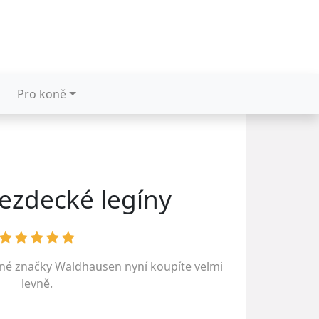
Pro koně
jezdecké legíny
ené značky
Waldhausen
nyní koupíte velmi
levně.