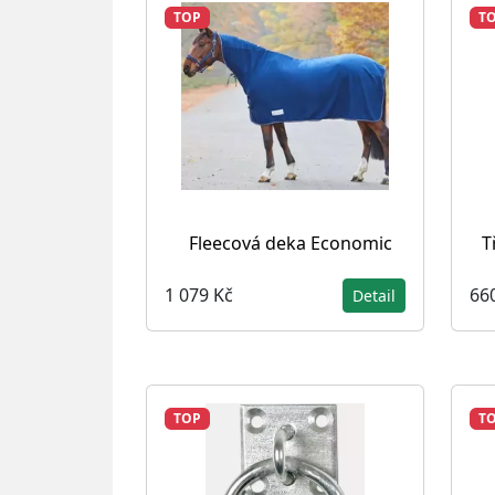
TOP
T
Fleecová deka Economic
T
1 079 Kč
66
Detail
TOP
T