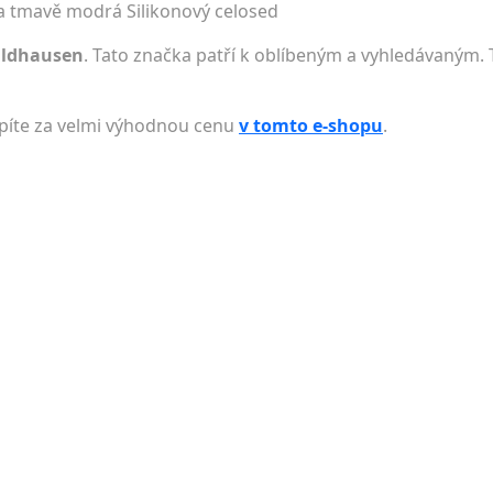
va tmavě modrá Silikonový celosed
aldhausen
. Tato značka patří k oblíbeným a vyhledávaným. 
upíte za velmi výhodnou cenu
v tomto e-shopu
.