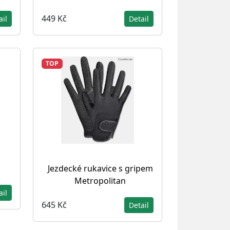
449 Kč
ail
Detail
TOP
Jezdecké rukavice s gripem
Metropolitan
ail
645 Kč
Detail