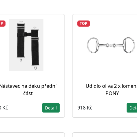
OP
TOP
Nástavec na deku přední
Udidlo oliva 2 x lomen
část
PONY
0 Kč
918 Kč
Detail
Det