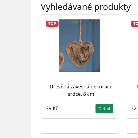
Vyhledávané produkty
TOP
T
Dřevěná závěsná dekorace
srdce, 8 cm
79 Kč
32
Detail