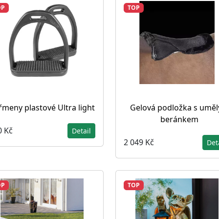
OP
TOP
řmeny plastové Ultra light
Gelová podložka s umě
beránkem
0 Kč
Detail
2 049 Kč
Det
OP
TOP