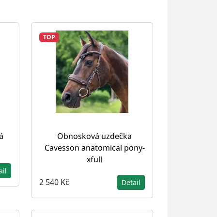
TOP
á
Obnosková uzdečka
Cavesson anatomical pony-
xfull
ail
2 540 Kč
Detail