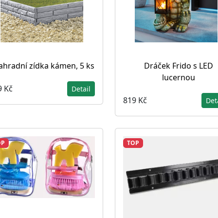
ahradní zídka kámen, 5 ks
Dráček Frido s LED
lucernou
9 Kč
Detail
819 Kč
Det
OP
TOP