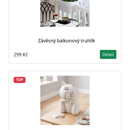
Závěsný balkonový truhlík
299 Kč
Detail
TOP