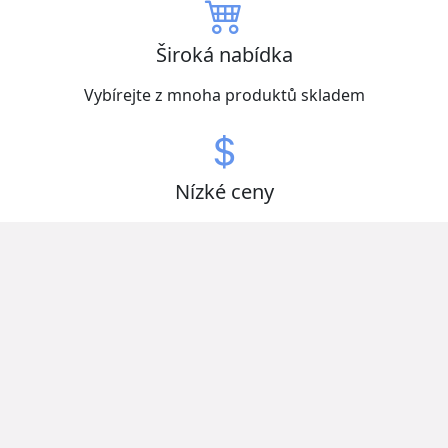
Široká nabídka
Vybírejte z mnoha produktů skladem
Nízké ceny
Získejte zboží za nejlepší ceny
Otevřeno nonstop
Ušetřete čas a vybírejte kdykoliv