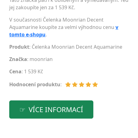
Tato značka patří k oblíbeným a vyhledávaným. Teď
jej zakoupíte jen za 1 539 Kč.
V současnosti Čelenka Moonrian Decent
Aquamarine koupíte za velmi výhodnou cenu
v
tomto e-shopu
.
Produkt
: Čelenka Moonrian Decent Aquamarine
Značka
:
moonrian
Cena
: 1 539 Kč
Hodnocení produktu
:
VÍCE INFORMACÍ