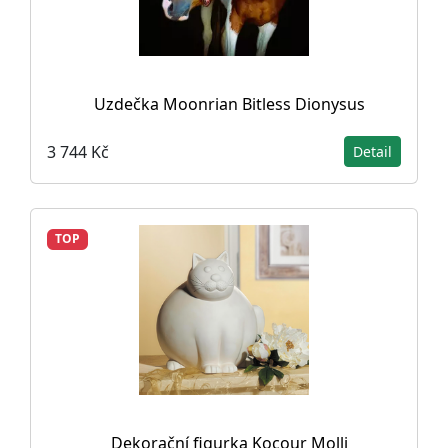
Uzdečka Moonrian Bitless Dionysus
3 744 Kč
Detail
TOP
Dekorační figurka Kocour Molli