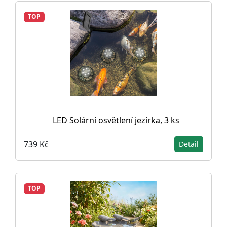
TOP
LED Solární osvětlení jezírka, 3 ks
739 Kč
Detail
TOP