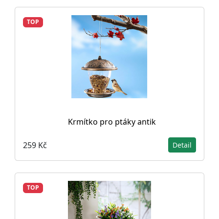
TOP
Krmítko pro ptáky antik
259 Kč
Detail
TOP