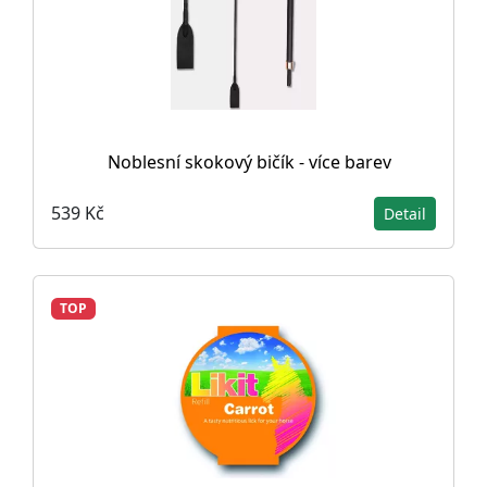
Noblesní skokový bičík - více barev
539 Kč
Detail
TOP