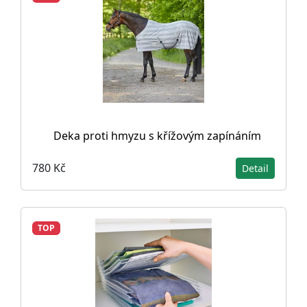
Deka proti hmyzu s křížovým zapínáním
780 Kč
Detail
TOP