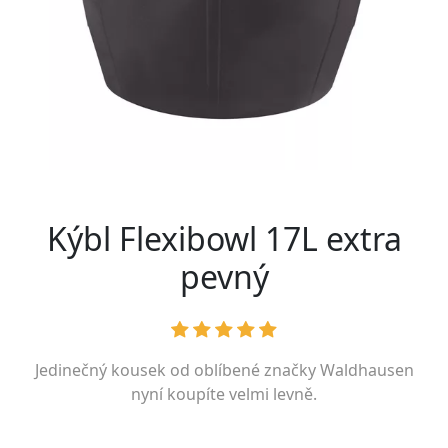
Kýbl Flexibowl 17L extra
pevný
Jedinečný kousek od oblíbené značky
Waldhausen
nyní koupíte velmi levně.