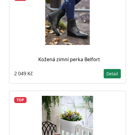
Kožená zimní perka Belfort
2 049 Kč
Detail
TOP