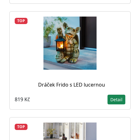
TOP
Dráček Frido s LED lucernou
819 Kč
Detail
TOP