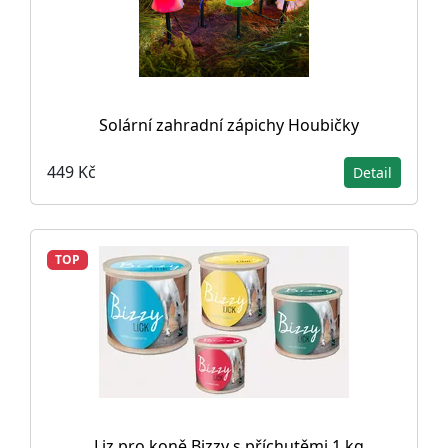
Solární zahradní zápichy Houbičky
449 Kč
Detail
TOP
Liz pro koně Bizzy s příchutěmi 1 kg