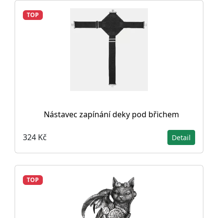
TOP
Nástavec zapínání deky pod břichem
324 Kč
Detail
TOP