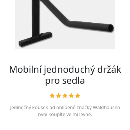
Mobilní jednoduchý držák
pro sedla
Jedinečný kousek od oblíbené značky
Waldhausen
nyní koupíte velmi levně.