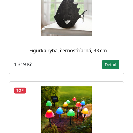
Figurka ryba, černostříbrná, 33 cm
1 319 Kč
Detail
TOP