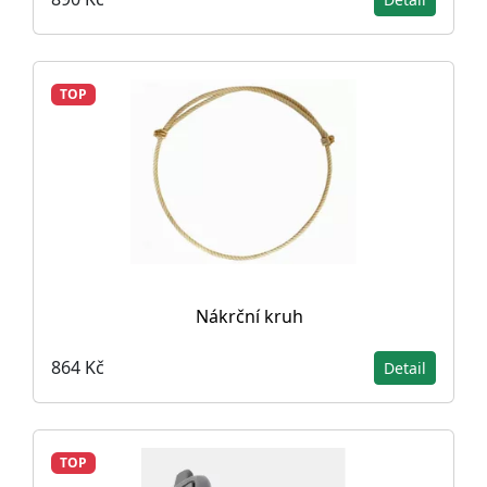
TOP
Nákrční kruh
864 Kč
Detail
TOP