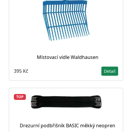
Místovací vidle Waldhausen
395 Kč
Detail
TOP
Drezurní podbřišník BASIC měkký neopren