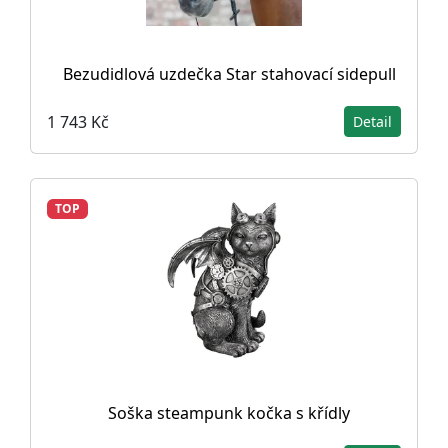
Bezudidlová uzdečka Star stahovací sidepull
1 743 Kč
Detail
TOP
Soška steampunk kočka s křídly