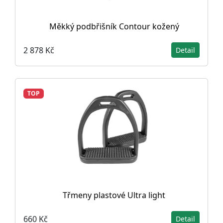
Měkký podbřišník Contour kožený
2 878 Kč
Detail
TOP
Třmeny plastové Ultra light
660 Kč
Detail