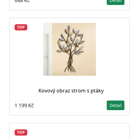
648 Kč
Detail
TOP
Kovový obraz strom s ptáky
1 199 Kč
Detail
TOP