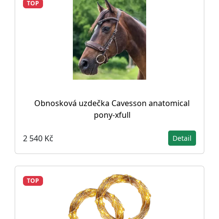
TOP
Obnosková uzdečka Cavesson anatomical
pony-xfull
2 540 Kč
Detail
TOP