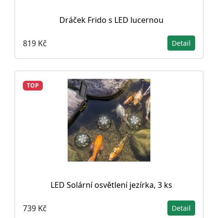
Dráček Frido s LED lucernou
819 Kč
Detail
TOP
LED Solární osvětlení jezírka, 3 ks
739 Kč
Detail