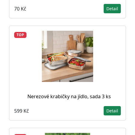
70 Kč
Detail
TOP
Nerezové krabičky na jídlo, sada 3 ks
599 Kč
Detail