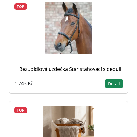
TOP
Bezudidlová uzdečka Star stahovací sidepull
1 743 Kč
Detail
TOP