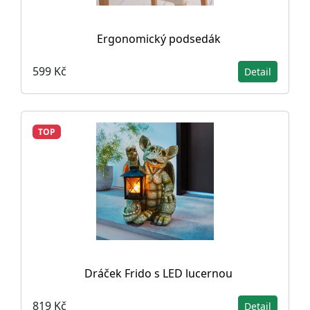
Ergonomický podsedák
599 Kč
Detail
TOP
Dráček Frido s LED lucernou
819 Kč
Detail