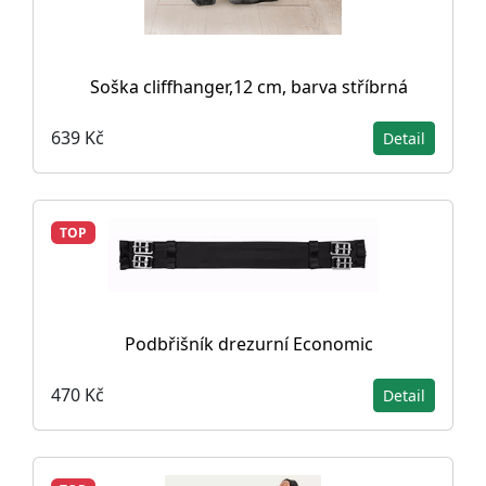
Soška cliffhanger,12 cm, barva stříbrná
639 Kč
Detail
TOP
Podbřišník drezurní Economic
470 Kč
Detail