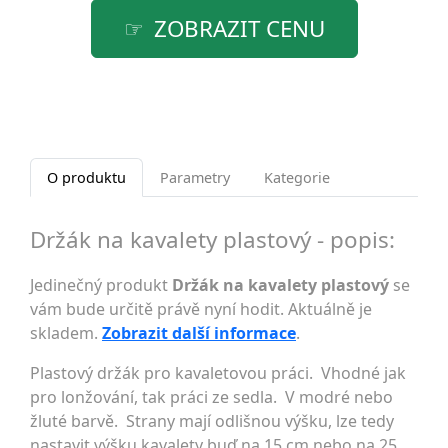
ZOBRAZIT CENU
O produktu
Parametry
Kategorie
Držák na kavalety plastový - popis:
Jedinečný produkt
Držák na kavalety plastový
se
vám bude určitě právě nyní hodit. Aktuálně je
skladem.
Zobrazit další informace
.
Plastový držák pro kavaletovou práci. Vhodné jak
pro lonžování, tak práci ze sedla. V modré nebo
žluté barvě. Strany mají odlišnou výšku, lze tedy
nastavit výšku kavalety buď na 15 cm nebo na 25