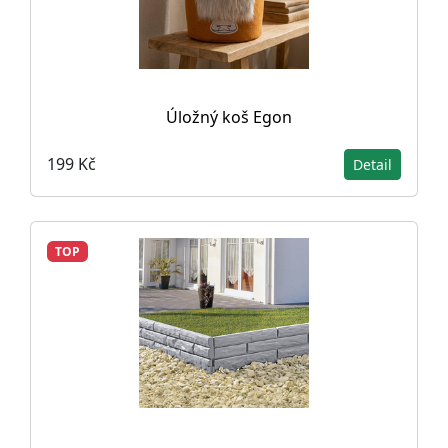
Úložný koš Egon
199 Kč
Detail
TOP