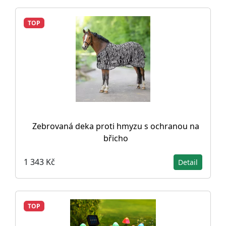
TOP
Zebrovaná deka proti hmyzu s ochranou na
břicho
1 343 Kč
Detail
TOP