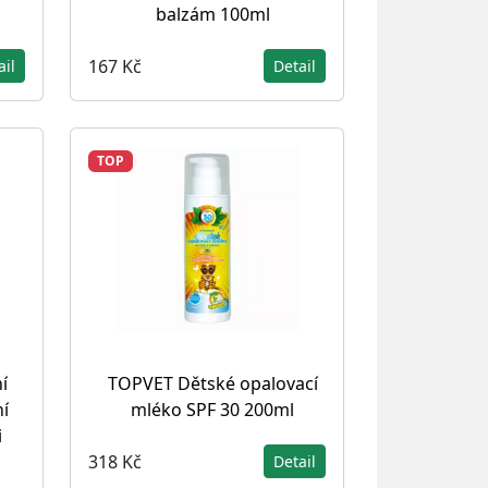
balzám 100ml
167 Kč
ail
Detail
TOP
í
TOPVET Dětské opalovací
ní
mléko SPF 30 200ml
i
318 Kč
Detail