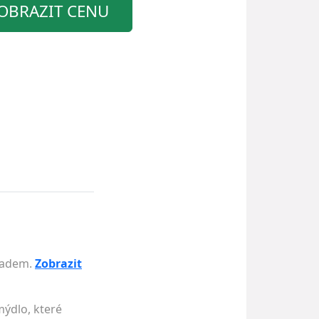
OBRAZIT CENU
kladem.
Zobrazit
mýdlo, které