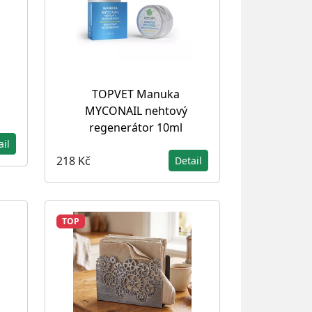
TOPVET Manuka
MYCONAIL nehtový
regenerátor 10ml
ail
218 Kč
Detail
TOP