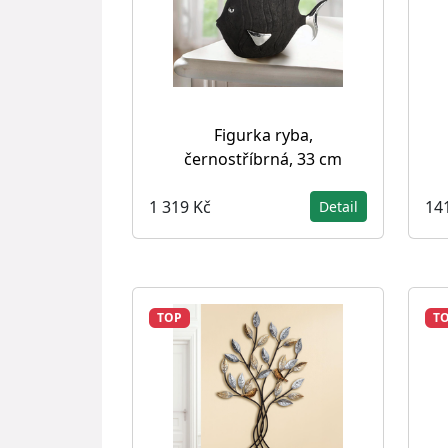
Figurka ryba,
černostříbrná, 33 cm
1 319 Kč
14
Detail
TOP
T