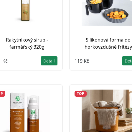
Rakytníkový sirup -
Silikonová forma do
farmářský 320g
horkovzdušné fritézy
1 Kč
119 Kč
Detail
Det
OP
TOP