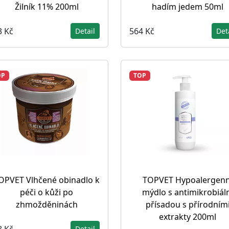
Žilník 11% 200ml
hadím jedem 50ml
3 Kč
564 Kč
Detail
Det
OP
TOP
OPVET Vlhčené obinadlo k
TOPVET Hypoalergenn
péči o kůži po
mýdlo s antimikrobiál
zhmožděninách
přísadou s přírodním
extrakty 200ml
8 Kč
Detail