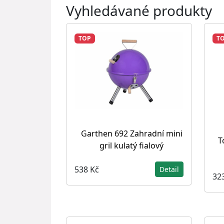
Vyhledávané produkty
TOP
T
Garthen 692 Zahradní mini
T
gril kulatý fialový
538 Kč
Detail
32