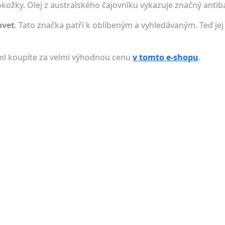
ožky. Olej z australského čajovníku vykazuje značný antiba
pvet
. Tato značka patří k oblíbeným a vyhledávaným. Teď jej
ml koupíte za velmi výhodnou cenu
v tomto e-shopu
.