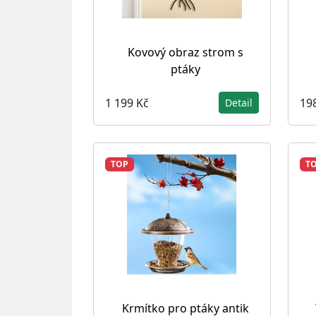
Kovový obraz strom s
ptáky
1 199 Kč
19
Detail
TOP
T
Krmítko pro ptáky antik