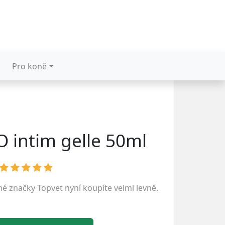
Pro koně
 intim gelle 50ml
ené značky
Topvet
nyní koupíte velmi levně.