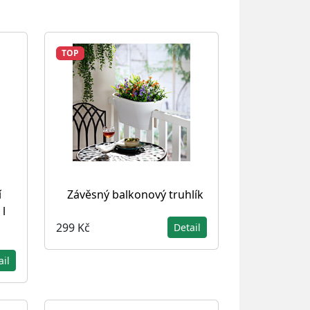
TOP
í
Závěsný balkonový truhlík
 l
299 Kč
Detail
ail