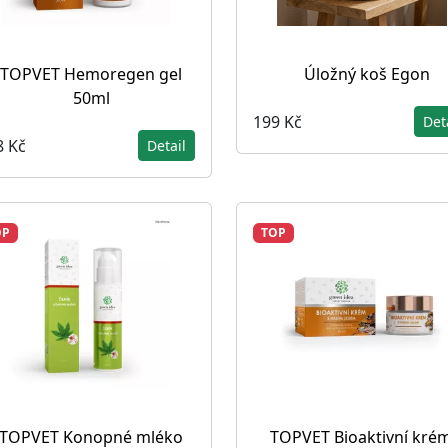
TOPVET Hemoregen gel
Úložný koš Egon
50ml
199 Kč
Det
8 Kč
Detail
OP
TOP
TOPVET Konopné mléko
TOPVET Bioaktivní krém