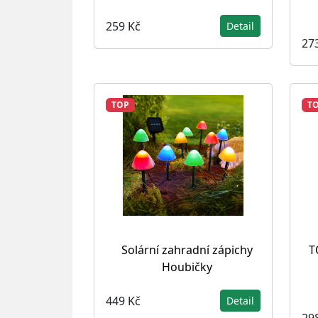
259 Kč
Detail
27
TOP
T
Solární zahradní zápichy
T
Houbičky
449 Kč
Detail
29