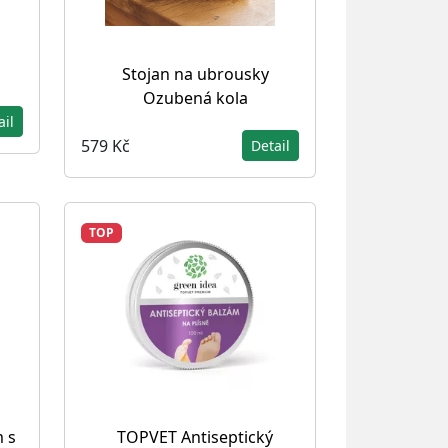
Stojan na ubrousky
Ozubená kola
ail
579 Kč
Detail
TOP
 s
TOPVET Antiseptický