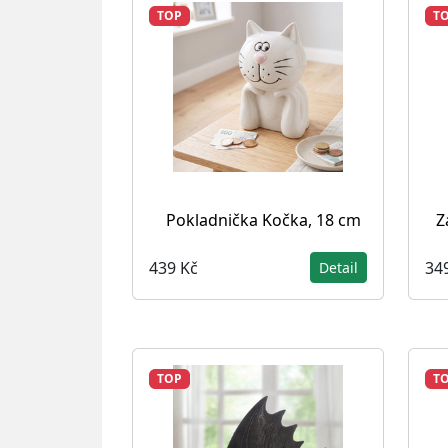
TOP
T
Pokladnička Kočka, 18 cm
Z
439 Kč
34
Detail
TOP
T