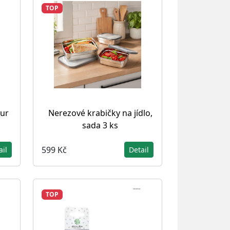
TOP
our
Nerezové krabičky na jídlo,
sada 3 ks
599 Kč
ail
Detail
TOP