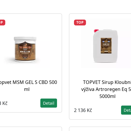
OP
TOP
opvet MSM GEL S CBD 500
TOPVET Sirup Kloubn
ml
výživa Artroregen Eq 5
5000ml
3 Kč
Detail
2 136 Kč
Det