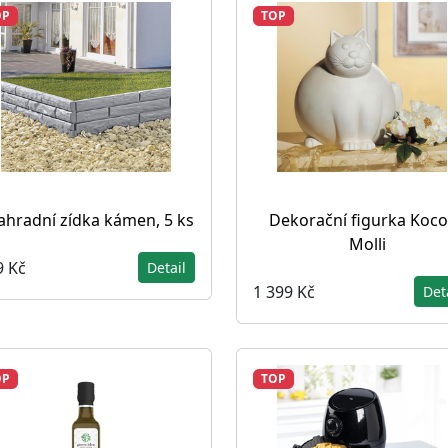
OP
TOP
ahradní zídka kámen, 5 ks
Dekorační figurka Koc
Molli
9 Kč
Detail
1 399 Kč
Det
OP
TOP