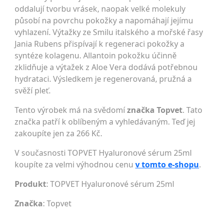
oddalují tvorbu vrásek, naopak velké molekuly
působí na povrchu pokožky a napomáhají jejímu
vyhlazení. Výtažky ze Smilu italského a mořské řasy
Jania Rubens přispívají k regeneraci pokožky a
syntéze kolagenu. Allantoin pokožku účinně
zklidňuje a výtažek z Aloe Vera dodává potřebnou
hydrataci. Výsledkem je regenerovaná, pružná a
svěží pleť.
Tento výrobek má na svědomí
značka Topvet
. Tato
značka patří k oblíbeným a vyhledávaným. Teď jej
zakoupíte jen za 266 Kč.
V současnosti TOPVET Hyaluronové sérum 25ml
koupíte za velmi výhodnou cenu
v tomto e-shopu
.
Produkt
: TOPVET Hyaluronové sérum 25ml
Značka
:
Topvet