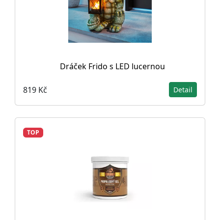
Dráček Frido s LED lucernou
819 Kč
Detail
TOP