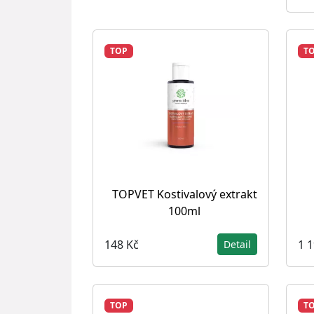
TOP
T
TOPVET Kostivalový extrakt
100ml
148 Kč
1 
Detail
TOP
T