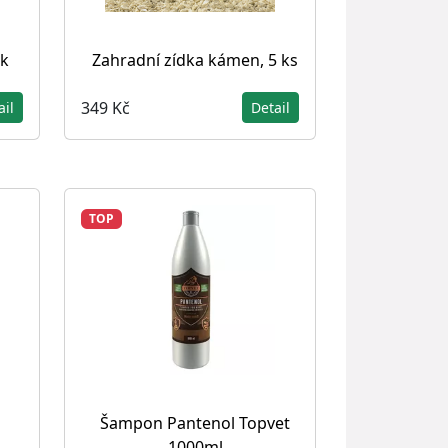
k
Zahradní zídka kámen, 5 ks
349 Kč
ail
Detail
TOP
Šampon Pantenol Topvet
1000ml