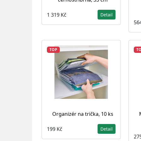
1 319 Kč
Detail
56
TOP
T
Organizér na trička, 10 ks
199 Kč
Detail
27