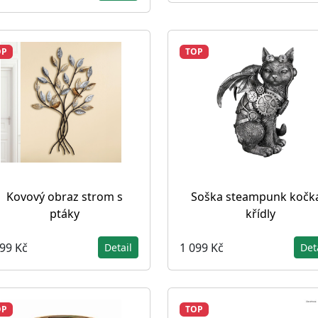
OP
TOP
Kovový obraz strom s
Soška steampunk kočka
ptáky
křídly
199 Kč
1 099 Kč
Detail
Det
OP
TOP