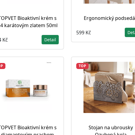
TOPVET Bioaktivní krém s
Ergonomický podsedá
4 karátovým zlatem 50ml
599 Kč
Det
4 Kč
Detail
OP
TOP
TOPVET Bioaktivní krém s
Stojan na ubrousky
diamantovým prachem
Ozubená kola