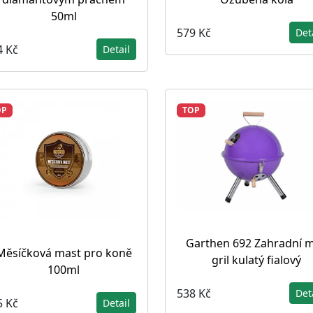
50ml
579 Kč
Det
4 Kč
Detail
OP
TOP
Garthen 692 Zahradní m
Měsíčková mast pro koně
gril kulatý fialový
100ml
538 Kč
Det
5 Kč
Detail