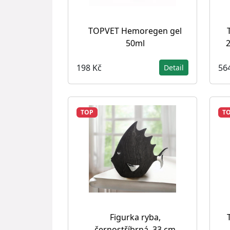
TOPVET Hemoregen gel
50ml
2
198 Kč
56
Detail
TOP
T
Figurka ryba,
černostříbrná, 33 cm