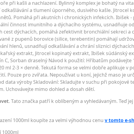
poře při kašli a nachlazení. Bylinný komplex je bohatý na vit
í odkašlávání a tlumení úporného, dusivého kašle. Jitrocel ko
tů. Pomáhá při akutních i chronických infekcích. Ibišek -
lní činnost imunitního a dýchacího systému, usnadňuje od
 cest dýchacích, pomáhá zefektivnit bronchiální sekreci a ch
kávané z pupenů borovice (silice, terebentin) pomáhají udržo
ní hlenů, usnadňují odkašlávání a chrání sliznici dýchacích
kařský extrakt, Jitrocel kopinatý extrakt, Ibišek súdánský ex
ín C, Sorban draselný Návod k použití: Hříbatům podávejte 
0 ml 2-3 × denně. Tekutá forma se velmi dobře aplikuje v p
tí. Pouze pro zvířata. Nepoužívat u koní, jejichž maso je ur
d data výroby Skladování: Skladujte v suchu při pokojové t
. Uchovávejte mimo dohled a dosah dětí.
pvet
. Tato značka patří k oblíbeným a vyhledávaným. Teď jej
lazení 1000ml koupíte za velmi výhodnou cenu
v tomto e-s
í 1000ml