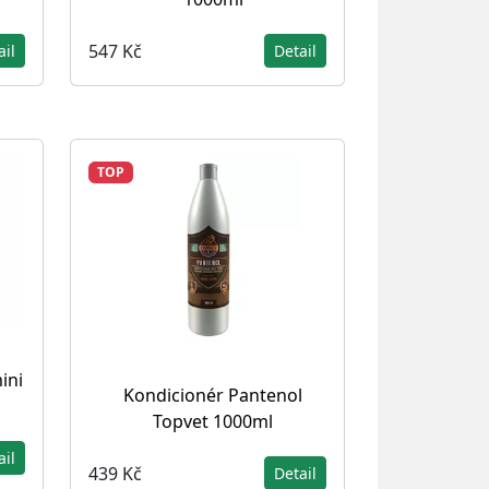
547 Kč
ail
Detail
TOP
ini
Kondicionér Pantenol
Topvet 1000ml
ail
439 Kč
Detail