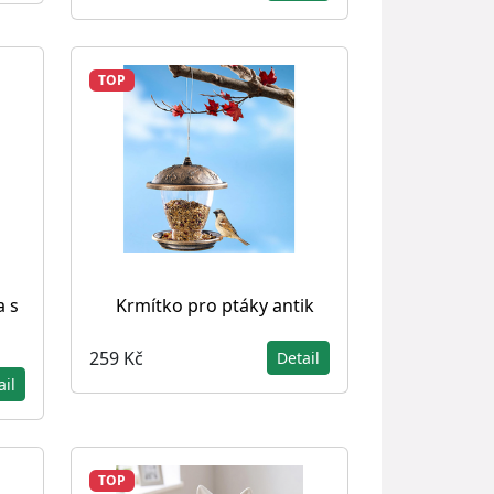
TOP
 s
Krmítko pro ptáky antik
259 Kč
Detail
ail
TOP