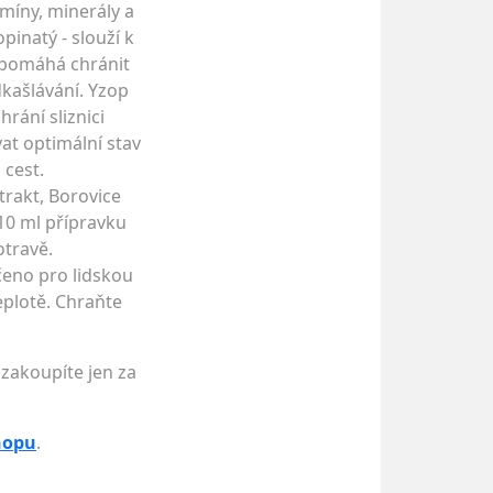
amíny, minerály a
pinatý - slouží k
 pomáhá chránit
kašlávání. Yzop
rání sliznici
vat optimální stav
 cest.
trakt, Borovice
10 ml přípravku
otravě.
čeno pro lidskou
eplotě. Chraňte
 zakoupíte jen za
hopu
.