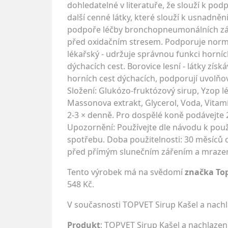
dohledatelné v literatuře, že slouží k pod
další cenné látky, které slouží k usnadněn
podpoře léčby bronchopneumonálních záně
před oxidačním stresem. Podporuje normá
lékařský - udržuje správnou funkci horních
dýchacích cest. Borovice lesní - látky zís
horních cest dýchacích, podporují uvolňová
Složení: Glukózo-fruktózový sirup, Yzop lé
Massonova extrakt, Glycerol, Voda, Vitam
2-3 × denně. Pro dospělé koně podávejte 2
Upozornění: Používejte dle návodu k použi
spotřebu. Doba použitelnosti: 30 měsíců o
před přímým slunečním zářením a mrazem
Tento výrobek má na svědomí
značka To
548 Kč.
V současnosti TOPVET Sirup Kašel a nach
Produkt
: TOPVET Sirup Kašel a nachlazen