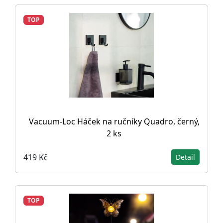
TOP
Vacuum-Loc Háček na ručníky Quadro, černý,
2 ks
419 Kč
Detail
TOP