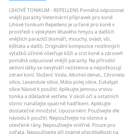
LIHOVÉ TONlKUM - REPELLENS Pomáhá odpuzovat
vnější parazity Veterinární přípravek pro koně
Lihové tonikum Repellens je určené pro koně v
prostředí s výskytem létavého hmyzu a dalších
vnějších parazitů (komáři, mouchy, ovádi, vši,
klíšťata a další). Originální kompozice rostlinných
výtažků účinně ošetřuje kůži a srst koně a zároveň
pomáhá odpuzovat vnější parazity. Na přírodní
aktivní látky se nevytváří rezistence a nepoškozují
zdraví koní. Složení: Voda, Alkohol denat., Citronela
silice, Levandule silice, Máta polej silice, Eukalypt
silice Návod k použití: Aplikujte jemnou vrstvu
tonika a důkladně vetřete. V okolí očí a ostatních
sliznic nanášejte opatrně hadříkem. Aplikujte
dostatečné množství. Upozornění: Používejte dle
návodu k použití. Nepoužívejte na sliznice a
otevřené rány. Nepoužívejte vnitřně. Pouze pro
zvířata. Nepoužívejte při známé přecitlivělosti na