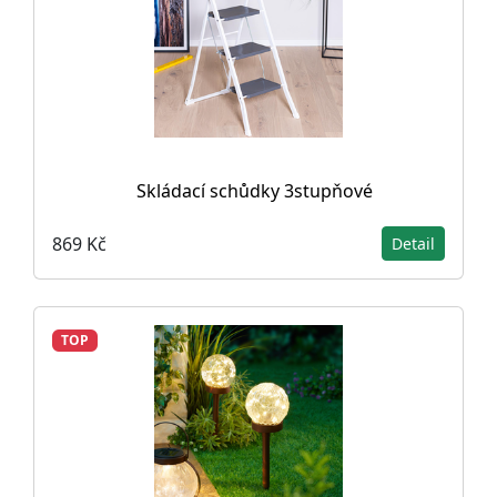
Skládací schůdky 3stupňové
869 Kč
Detail
TOP