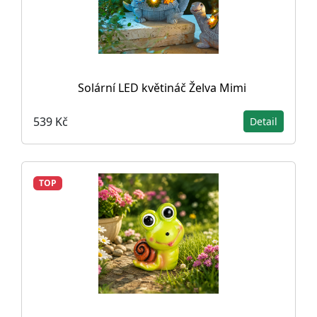
Solární LED květináč Želva Mimi
539 Kč
Detail
TOP