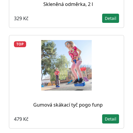
Skleněná odměrka, 2 l
329 Kč
Detail
TOP
Gumová skákací tyč pogo funp
479 Kč
Detail