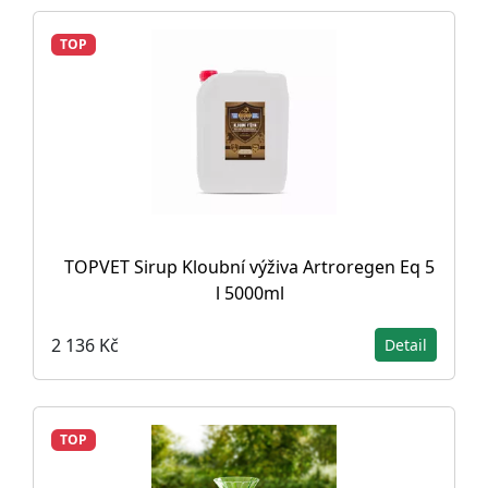
TOP
TOPVET Sirup Kloubní výživa Artroregen Eq 5
l 5000ml
2 136 Kč
Detail
TOP