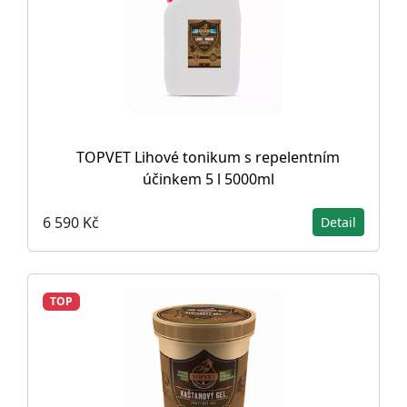
TOPVET Lihové tonikum s repelentním
účinkem 5 l 5000ml
6 590 Kč
Detail
TOP