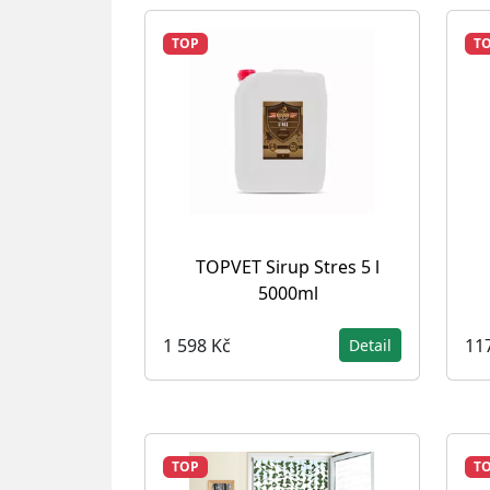
TOP
T
TOPVET Sirup Stres 5 l
5000ml
1 598 Kč
11
Detail
TOP
T