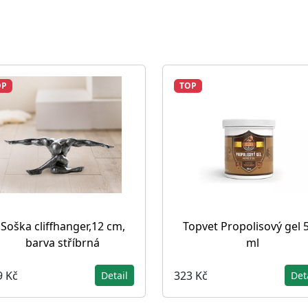
OP
TOP
Soška cliffhanger,12 cm,
Topvet Propolisový gel 
barva stříbrná
ml
9 Kč
323 Kč
Detail
Det