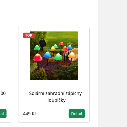
TOP
500
Solární zahradní zápichy
Houbičky
449 Kč
ail
Detail