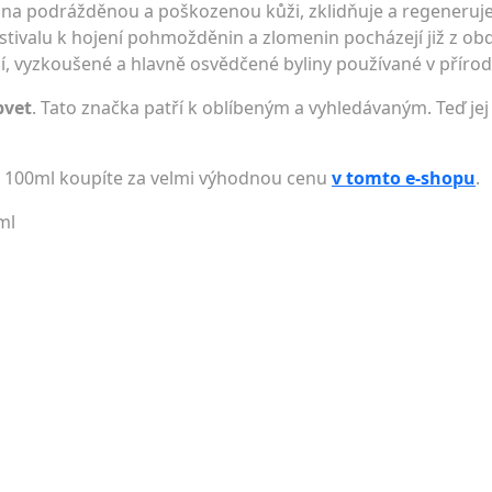
liv na podrážděnou a poškozenou kůži, zklidňuje a regeneru
ostivalu k hojení pohmožděnin a zlomenin pocházejí již z ob
ční, vyzkoušené a hlavně osvědčené byliny používané v příro
pvet
. Tato značka patří k oblíbeným a vyhledávaným. Teď jej
t 100ml koupíte za velmi výhodnou cenu
v tomto e-shopu
.
ml