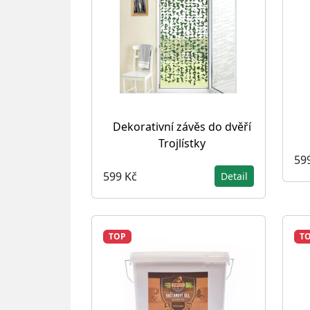
Dekorativní závěs do dvěří
Trojlístky
59
599 Kč
Detail
TOP
T