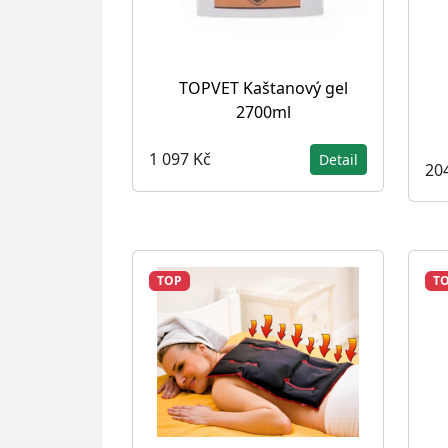
TOPVET Kaštanový gel
2700ml
1 097 Kč
Detail
20
TOP
T