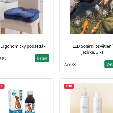
Ergonomický podsedák
LED Solární osvětlení
jezírka, 3 ks
9 Kč
Detail
739 Kč
Det
OP
TOP