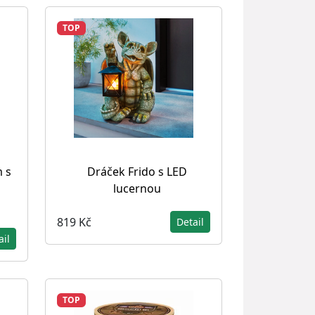
TOP
 s
Dráček Frido s LED
lucernou
819 Kč
Detail
ail
TOP