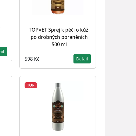
í
TOPVET Sprej k péči o kůži
po drobných poraněních
500 ml
ail
598 Kč
Detail
TOP