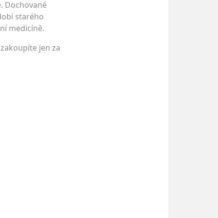
je. Dochované
dobí starého
dní medicíně.
 zakoupíte jen za