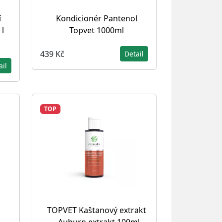
í
Kondicionér Pantenol
 l
Topvet 1000ml
439 Kč
Detail
ail
TOP
TOPVET Kaštanový extrakt