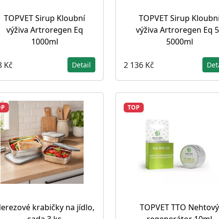
TOPVET Sirup Kloubní
TOPVET Sirup Kloubn
výživa Artroregen Eq
výživa Artroregen Eq 5
1000ml
5000ml
8 Kč
2 136 Kč
Detail
Det
OP
TOP
erezové krabičky na jídlo,
TOPVET TTO Nehtový