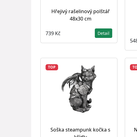
Hřejivý rašelinový polštář
48x30 cm
739 Kč
Detail
54
TOP
T
Soška steampunk kočka s
N