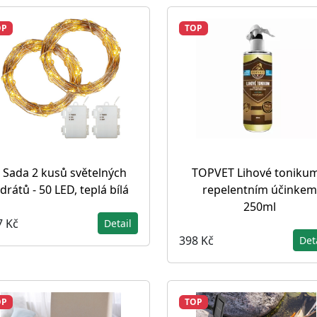
OP
TOP
Sada 2 kusů světelných
TOPVET Lihové tonikum
drátů - 50 LED, teplá bílá
repelentním účinkem
250ml
7 Kč
Detail
398 Kč
Det
OP
TOP