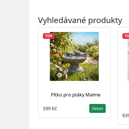
Vyhledávané produkty
TOP
T
Pítko pro ptáky Malme
599 Kč
Detail
63