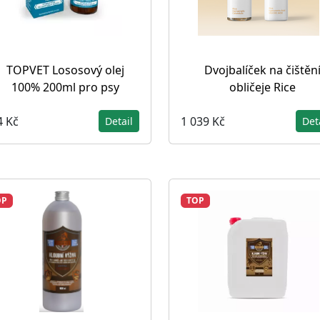
TOPVET Lososový olej
Dvojbalíček na čištěn
100% 200ml pro psy
obličeje Rice
4 Kč
1 039 Kč
Detail
Det
OP
TOP