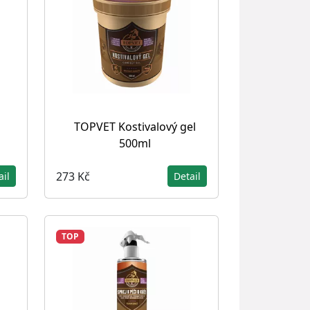
TOPVET Kostivalový gel
500ml
273 Kč
ail
Detail
TOP