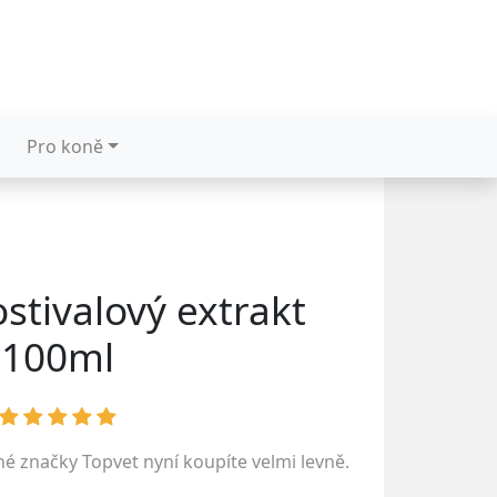
Pro koně
stivalový extrakt
100ml
ené značky
Topvet
nyní koupíte velmi levně.