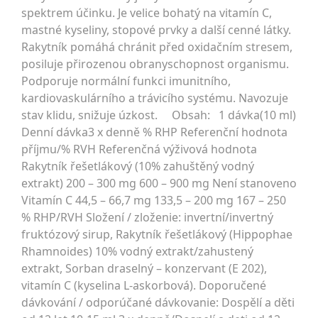
spektrem účinku. Je velice bohatý na vitamín C,
mastné kyseliny, stopové prvky a další cenné látky.
Rakytník pomáhá chránit před oxidačním stresem,
posiluje přirozenou obranyschopnost organismu.
Podporuje normální funkci imunitního,
kardiovaskulárního a trávicího systému. Navozuje
stav klidu, snižuje úzkost. Obsah: 1 dávka(10 ml)
Denní dávka3 x denně % RHP Referenční hodnota
příjmu/% RVH Referenčná výživová hodnota
Rakytník řešetlákový (10% zahuštěný vodný
extrakt) 200 – 300 mg 600 – 900 mg Není stanoveno
Vitamín C 44,5 – 66,7 mg 133,5 – 200 mg 167 – 250
% RHP/RVH Složení / zloženie: invertní/invertný
fruktózový sirup, Rakytník řešetlákový (Hippophae
Rhamnoides) 10% vodný extrakt/zahustený
extrakt, Sorban draselný – konzervant (E 202),
vitamín C (kyselina L-askorbová). Doporučené
dávkování / odporúčané dávkovanie: Dospělí a děti