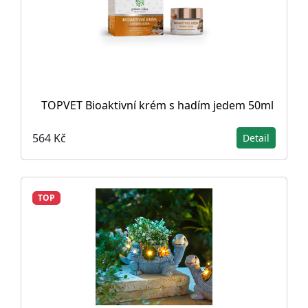
TOPVET Bioaktivní krém s hadím jedem 50ml
564 Kč
Detail
TOP