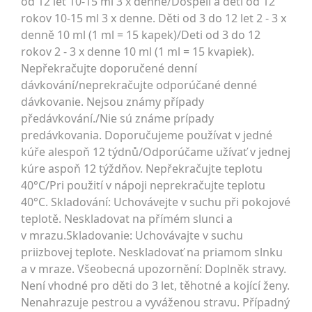
od 12 let 10-15 ml 3 x denně/Dospelí a deti od 12
rokov 10-15 ml 3 x denne. Děti od 3 do 12 let 2 - 3 x
denně 10 ml (1 ml = 15 kapek)/Deti od 3 do 12
rokov 2 - 3 x denne 10 ml (1 ml = 15 kvapiek).
Nepřekračujte doporučené denní
dávkování/neprekračujte odporúčané denné
dávkovanie. Nejsou známy případy
předávkování./Nie sú známe prípady
predávkovania. Doporučujeme používat v jedné
kúře alespoň 12 týdnů/Odporúčame užívať v jednej
kúre aspoň 12 týždňov. Nepřekračujte teplotu
40°C/Pri použití v nápoji neprekračujte teplotu
40°C. Skladování: Uchovávejte v suchu při pokojové
teplotě. Neskladovat na přímém slunci a
v mrazu.Skladovanie: Uchovávajte v suchu
priizbovej teplote. Neskladovať na priamom slnku
a v mraze. Všeobecná upozornění: Doplněk stravy.
Není vhodné pro děti do 3 let, těhotné a kojící ženy.
Nenahrazuje pestrou a vyváženou stravu. Případný