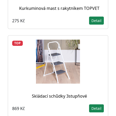
Kurkuminová mast s rakytníkem TOPVET
275 Kč
Detail
TOP
Skládací schůdky 3stupňové
869 Kč
Detail