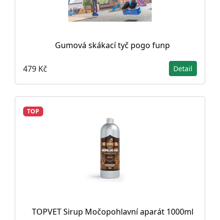
Gumová skákací tyč pogo funp
479 Kč
Detail
TOP
TOPVET Sirup Močopohlavní aparát 1000ml