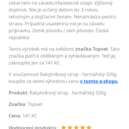
zákal není na závadu.Všeobecné údaje: Výživový
doplnok. Nie je určený deťom do 3 rokov,
tehotným a dojčiacim ženám. Nenahrádza pestrú
stravu. Prípadná usadenina nie je na závadu
prípravku. Země původu / zem pôvodu: Česká
republika
Tento výrobek má na svědomí
značka Topvet
. Tato
značka patří k oblíbeným a vyhledávaným. Teď jej
zakoupíte jen za 141 Kč.
V současnosti Rakytníkový sirup - farmářský 320g
koupíte za velmi výhodnou cenu
v tomto e-shopu
.
Produkt
: Rakytníkový sirup - farmářský 320g
Značka
:
Topvet
Cena
: 141 Kč
Hodnocení produktu
: