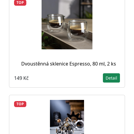
TOP
Dvoustěnná sklenice Espresso, 80 ml, 2 ks
149 Kč
Detail
TOP