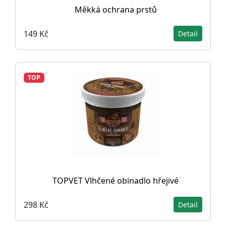
Měkká ochrana prstů
149 Kč
Detail
TOP
TOPVET Vlhčené obinadlo hřejivé
298 Kč
Detail