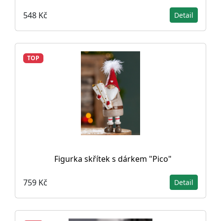
548 Kč
Detail
TOP
Figurka skřítek s dárkem "Pico"
759 Kč
Detail