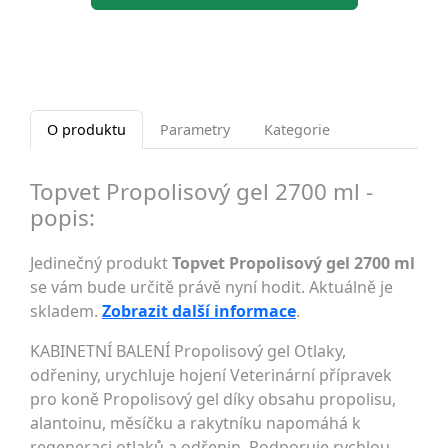
O produktu
Parametry
Kategorie
Topvet Propolisový gel 2700 ml -
popis:
Jedinečný produkt
Topvet Propolisový gel 2700 ml
se vám bude určitě právě nyní hodit. Aktuálně je
skladem.
Zobrazit další informace
.
KABINETNÍ BALENÍ Propolisový gel Otlaky,
odřeniny, urychluje hojení Veterinární přípravek
pro koně Propolisový gel díky obsahu propolisu,
alantoinu, měsíčku a rakytníku napomáhá k
regeneraci otlaků a odřenin. Podporuje rychlou