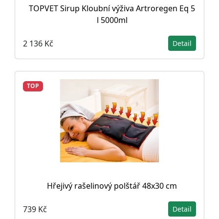
TOPVET Sirup Kloubní výživa Artroregen Eq 5
l 5000ml
2 136 Kč
Detail
TOP
Hřejivý rašelinový polštář 48x30 cm
739 Kč
Detail