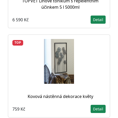
TOPVET Lihové tonikum s repelentním
účinkem 5 l 5000ml
6 590 Kč
Detail
TOP
Kovová nástěnná dekorace květy
759 Kč
Detail