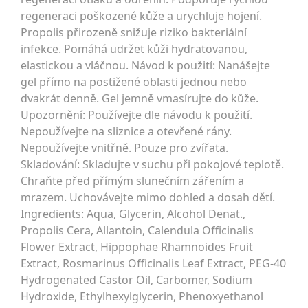
regeneraci poškozené kůže a urychluje hojení.
Propolis přirozeně snižuje riziko bakteriální
infekce. Pomáhá udržet kůži hydratovanou,
elastickou a vláčnou. Návod k použití: Nanášejte
gel přímo na postižené oblasti jednou nebo
dvakrát denně. Gel jemně vmasírujte do kůže.
Upozornění: Používejte dle návodu k použití.
Nepoužívejte na sliznice a otevřené rány.
Nepoužívejte vnitřně. Pouze pro zvířata.
Skladování: Skladujte v suchu při pokojové teplotě.
Chraňte před přímým slunečním zářením a
mrazem. Uchovávejte mimo dohled a dosah dětí.
Ingredients: Aqua, Glycerin, Alcohol Denat.,
Propolis Cera, Allantoin, Calendula Officinalis
Flower Extract, Hippophae Rhamnoides Fruit
Extract, Rosmarinus Officinalis Leaf Extract, PEG-40
Hydrogenated Castor Oil, Carbomer, Sodium
Hydroxide, Ethylhexylglycerin, Phenoxyethanol