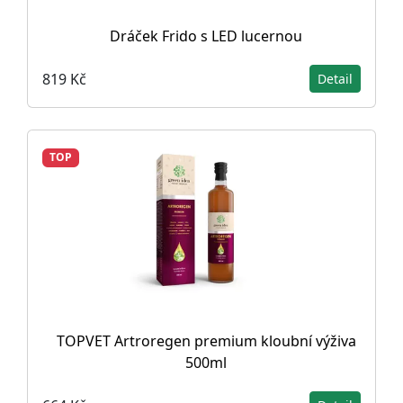
Dráček Frido s LED lucernou
819 Kč
Detail
TOP
TOPVET Artroregen premium kloubní výživa
500ml