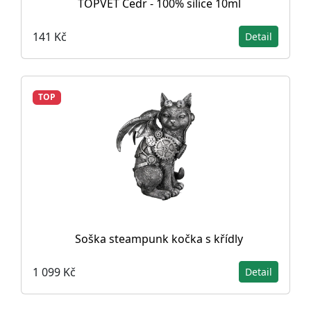
TOPVET Cedr - 100% silice 10ml
141 Kč
Detail
TOP
Soška steampunk kočka s křídly
1 099 Kč
Detail