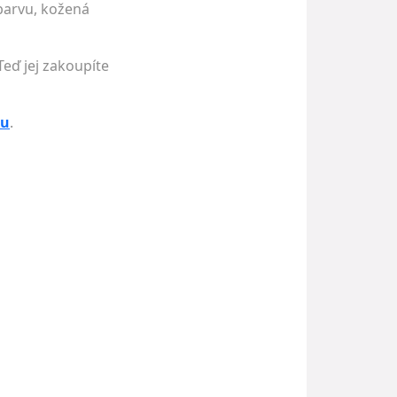
barvu, kožená
Teď jej zakoupíte
pu
.