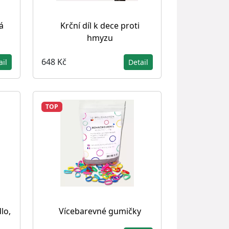
á
Krční díl k dece proti
hmyzu
648 Kč
ail
Detail
TOP
lo,
Vícebarevné gumičky