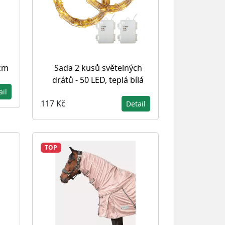
 cm
Sada 2 kusů světelných
drátů - 50 LED, teplá bílá
ail
117 Kč
Detail
TOP