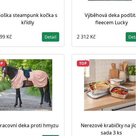
Soška steampunk kočka s
Výběhová deka podšit
křídly
fleecem Lucky
099 Kč
2 312 Kč
Detail
Det
OP
TOP
racovní deka proti hmyzu
Nerezové krabičky na jíd
sada 3 ks