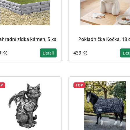
ahradní zídka kámen, 5 ks
Pokladnička Kočka, 18
9 Kč
439 Kč
Detail
Det
OP
TOP