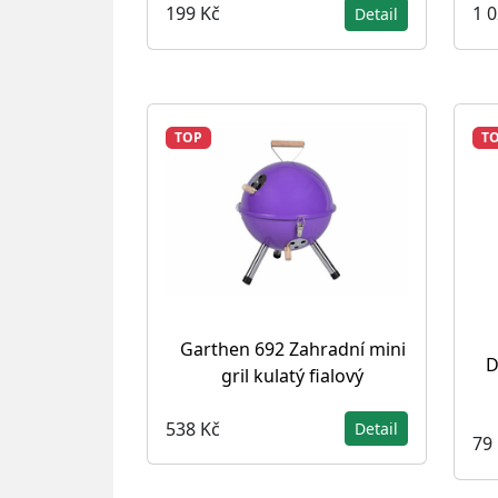
199 Kč
1 
Detail
TOP
T
Garthen 692 Zahradní mini
D
gril kulatý fialový
538 Kč
Detail
79