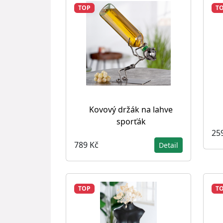
TOP
T
Kovový držák na lahve
sporťák
25
789 Kč
Detail
TOP
T