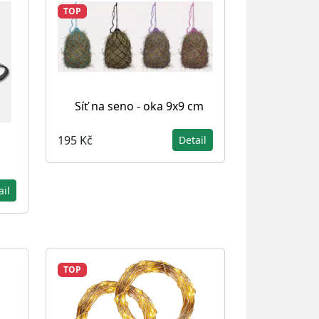
TOP
Síť na seno - oka 9x9 cm
195 Kč
Detail
ail
TOP