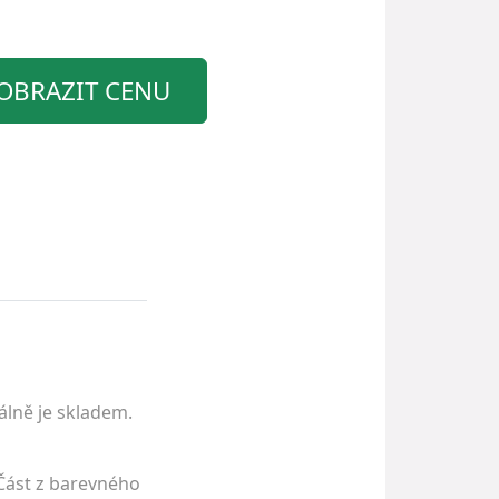
OBRAZIT CENU
álně je skladem.
.Část z barevného