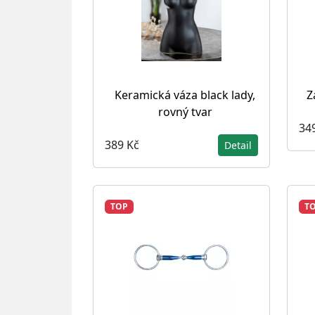
Keramická váza black lady,
Z
rovný tvar
34
389 Kč
Detail
TOP
T