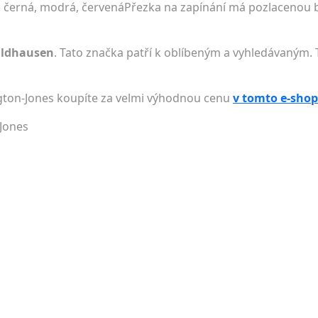
vě: černá, modrá, červenáPřezka na zapínání má pozlacenou 
aldhausen
. Tato značka patří k oblíbeným a vyhledávaným. 
ngton-Jones koupíte za velmi výhodnou cenu
v tomto e-sho
-Jones