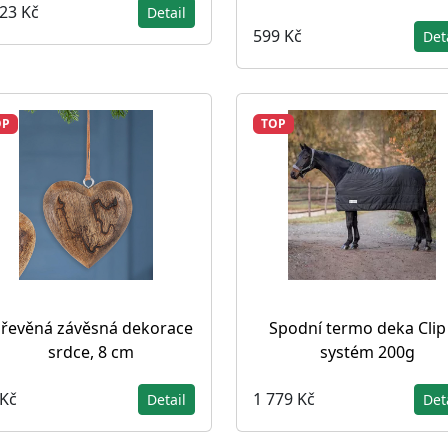
023 Kč
Detail
599 Kč
Det
OP
TOP
řevěná závěsná dekorace
Spodní termo deka Clip
srdce, 8 cm
systém 200g
 Kč
1 779 Kč
Detail
Det