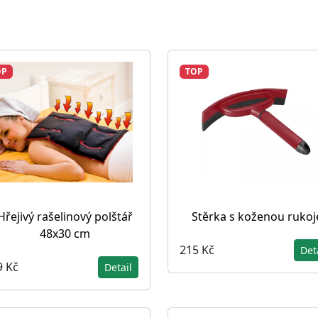
OP
TOP
Hřejivý rašelinový polštář
Stěrka s koženou rukoj
48x30 cm
215 Kč
Det
9 Kč
Detail