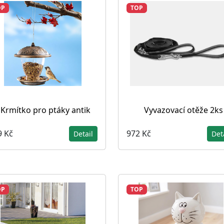
OP
TOP
Krmítko pro ptáky antik
Vyvazovací otěže 2ks
9 Kč
972 Kč
Detail
Det
OP
TOP