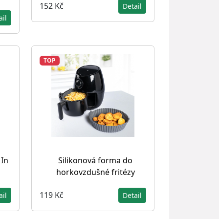
152 Kč
Detail
ail
TOP
 In
Silikonová forma do
horkovzdušné fritézy
119 Kč
ail
Detail