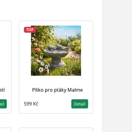
TOP
etí
Pítko pro ptáky Malme
599 Kč
ail
Detail