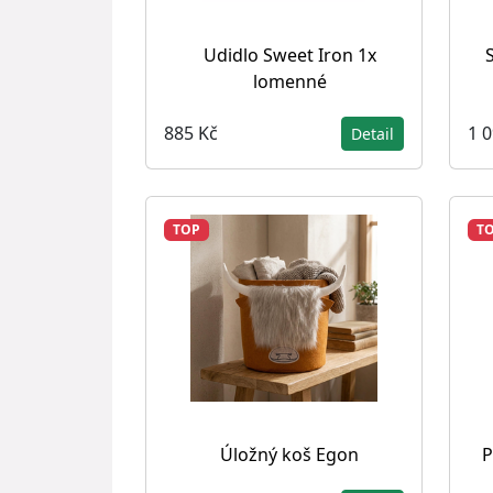
Udidlo Sweet Iron 1x
lomenné
885 Kč
1 
Detail
TOP
T
Úložný koš Egon
P