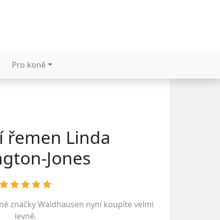
Pro koně
í řemen Linda
ington-Jones
ené značky
Waldhausen
nyní koupíte velmi
levně.