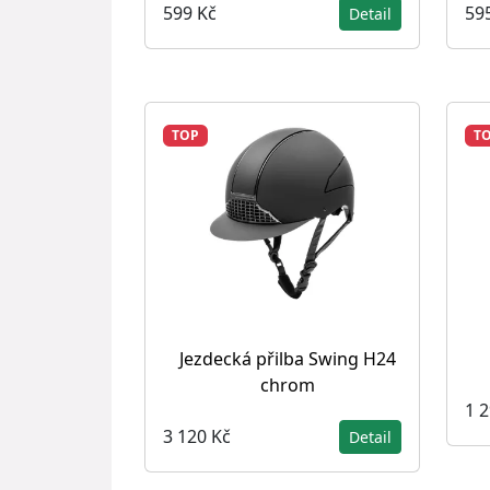
599 Kč
59
Detail
TOP
T
Jezdecká přilba Swing H24
chrom
1 
3 120 Kč
Detail