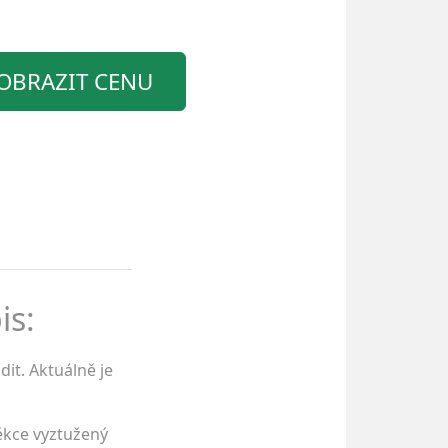
OBRAZIT CENU
is:
it. Aktuálně je
ěkce vyztužený