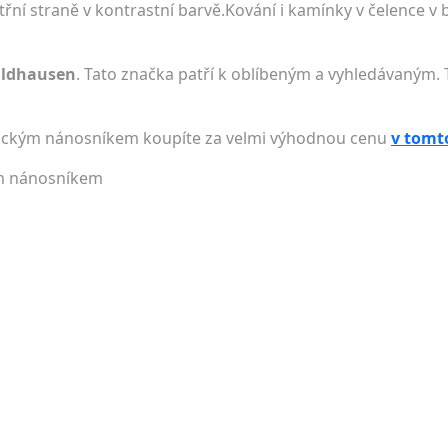
třní straně v kontrastní barvě.Kování i kamínky v čelence v
aldhausen
. Tato značka patří k oblíbeným a vyhledávaným. 
glickým nánosníkem koupíte za velmi výhodnou cenu
v tomt
ým nánosníkem