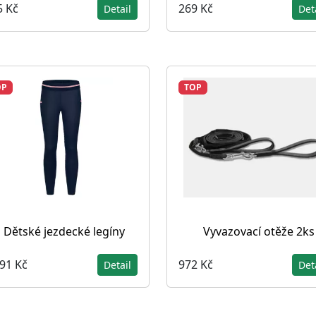
5 Kč
269 Kč
Detail
Det
OP
TOP
Dětské jezdecké legíny
Vyvazovací otěže 2ks
291 Kč
972 Kč
Detail
Det