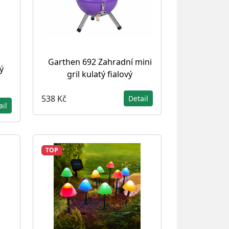
Garthen 692 Zahradní mini
ý
gril kulatý fialový
538 Kč
Detail
ail
TOP