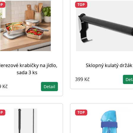
OP
TOP
erezové krabičky na jídlo,
Sklopný kulatý držák
sada 3 ks
399 Kč
Det
9 Kč
Detail
OP
TOP