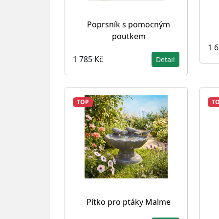
Poprsník s pomocným
poutkem
1 
1 785 Kč
Detail
TOP
T
Pítko pro ptáky Malme