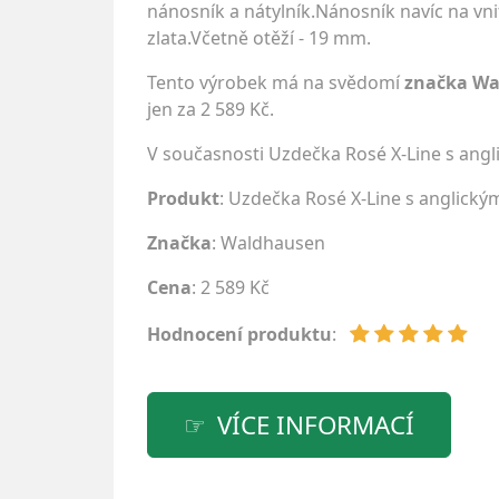
nánosník a nátylník.Nánosník navíc na vni
zlata.Včetně otěží - 19 mm.
Tento výrobek má na svědomí
značka W
jen za 2 589 Kč.
V současnosti Uzdečka Rosé X-Line s an
Produkt
: Uzdečka Rosé X-Line s anglick
Značka
:
Waldhausen
Cena
: 2 589 Kč
Hodnocení produktu
:
VÍCE INFORMACÍ