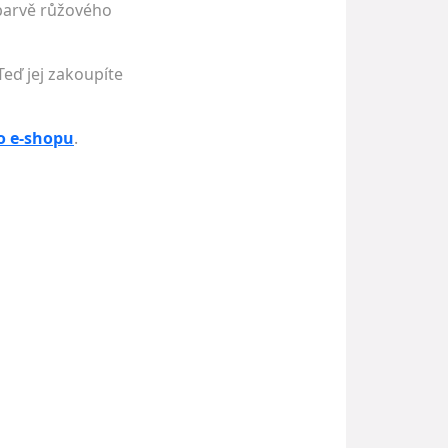
 barvě růžového
Teď jej zakoupíte
o e-shopu
.