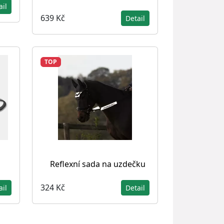
ail
639 Kč
Detail
TOP
Reflexní sada na uzdečku
324 Kč
ail
Detail