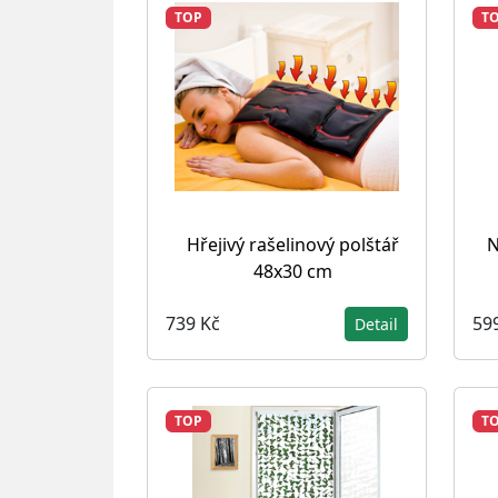
TOP
T
Hřejivý rašelinový polštář
N
48x30 cm
739 Kč
59
Detail
TOP
T