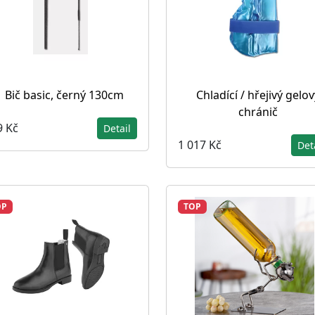
Bič basic, černý 130cm
Chladící / hřejivý gelov
chránič
9 Kč
Detail
1 017 Kč
Det
OP
TOP