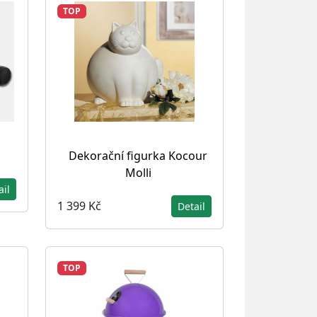
TOP
Dekorační figurka Kocour
Molli
ail
1 399 Kč
Detail
TOP