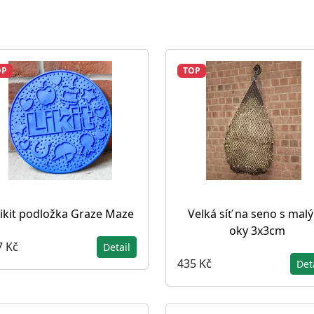
OP
TOP
ikit podložka Graze Maze
Velká síť na seno s mal
oky 3x3cm
7 Kč
Detail
435 Kč
Det