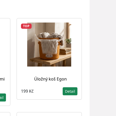
TOP
ými
Úložný koš Egon
199 Kč
Detail
ail