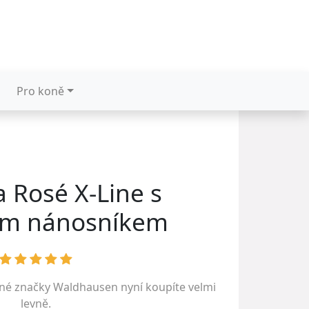
Pro koně
 Rosé X-Line s
ým nánosníkem
ené značky
Waldhausen
nyní koupíte velmi
levně.