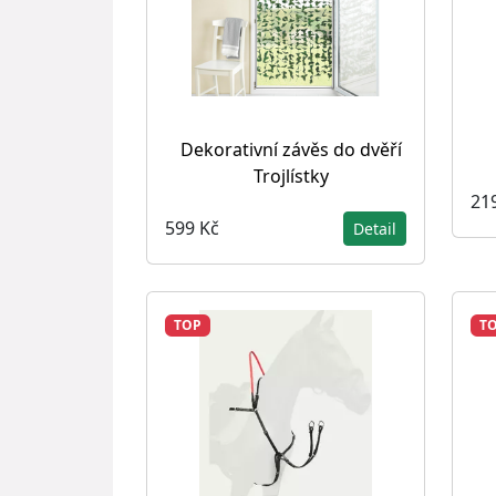
Dekorativní závěs do dvěří
Trojlístky
21
599 Kč
Detail
TOP
T