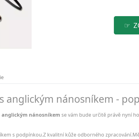
Z
ie
s anglickým nánosníkem - pop
 s anglickým nánosníkem
se vám bude určitě právě nyní hod
íkem s podpínkou.Z kvalitní kůže odborného zpracování.M