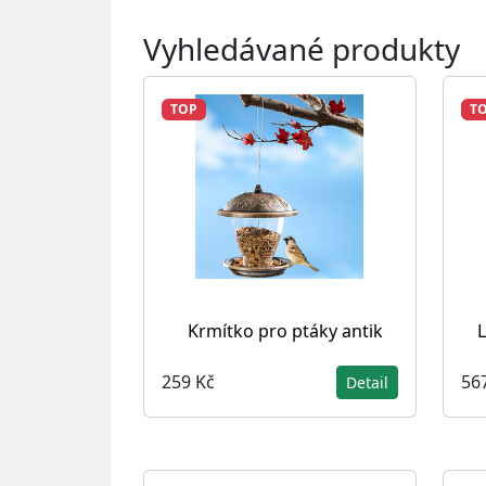
Vyhledávané produkty
TOP
T
Krmítko pro ptáky antik
L
259 Kč
56
Detail