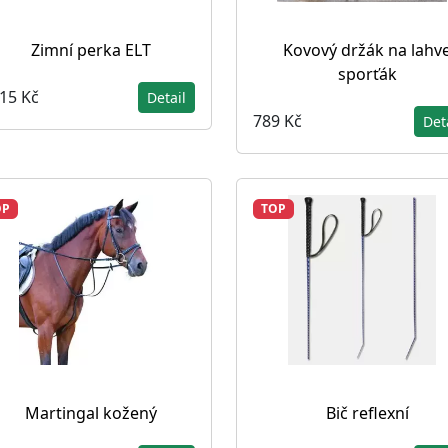
Zimní perka ELT
Kovový držák na lahv
sporťák
615 Kč
Detail
789 Kč
Det
OP
TOP
Martingal kožený
Bič reflexní