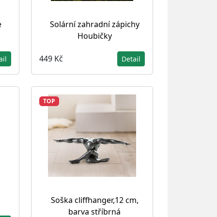
e
Solární zahradní zápichy
Houbičky
449 Kč
ail
Detail
TOP
Soška cliffhanger,12 cm,
barva stříbrná