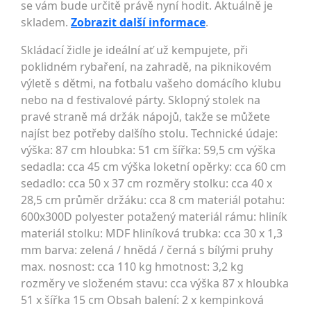
se vám bude určitě právě nyní hodit. Aktuálně je
skladem.
Zobrazit další informace
.
Skládací židle je ideální ať už kempujete, při
poklidném rybaření, na zahradě, na piknikovém
výletě s dětmi, na fotbalu vašeho domácího klubu
nebo na d festivalové párty. Sklopný stolek na
pravé straně má držák nápojů, takže se můžete
najíst bez potřeby dalšího stolu. Technické údaje:
výška: 87 cm hloubka: 51 cm šířka: 59,5 cm výška
sedadla: cca 45 cm výška loketní opěrky: cca 60 cm
sedadlo: cca 50 x 37 cm rozměry stolku: cca 40 x
28,5 cm průměr držáku: cca 8 cm materiál potahu:
600x300D polyester potažený materiál rámu: hliník
materiál stolku: MDF hliníková trubka: cca 30 x 1,3
mm barva: zelená / hnědá / černá s bílými pruhy
max. nosnost: cca 110 kg hmotnost: 3,2 kg
rozměry ve složeném stavu: cca výška 87 x hloubka
51 x šířka 15 cm Obsah balení: 2 x kempinková