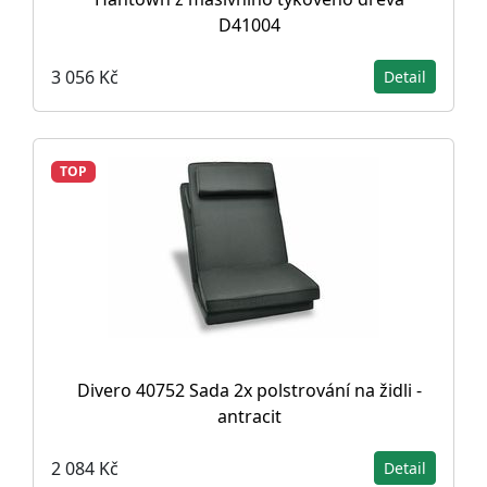
D41004
3 056 Kč
Detail
TOP
Divero 40752 Sada 2x polstrování na židli -
antracit
2 084 Kč
Detail