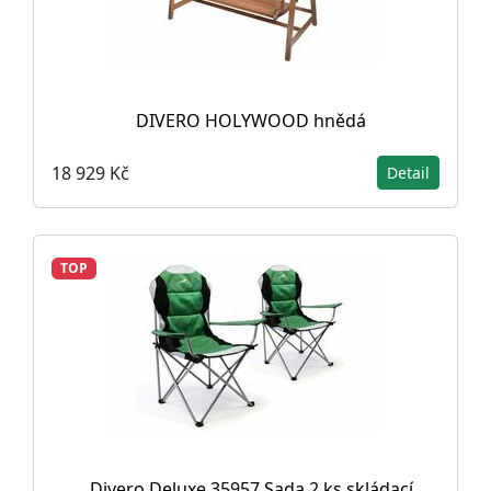
DIVERO HOLYWOOD hnědá
18 929 Kč
Detail
TOP
Divero Deluxe 35957 Sada 2 ks skládací