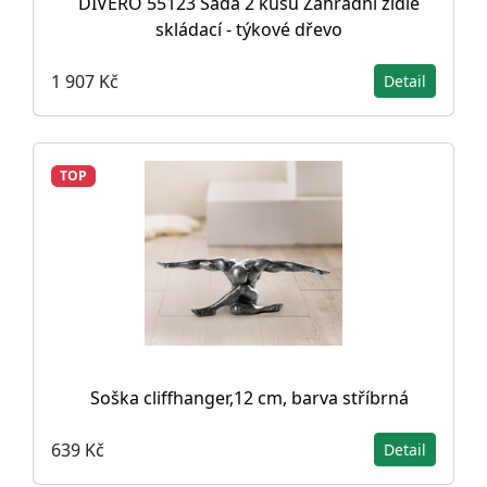
DIVERO 55123 Sada 2 kusů Zahradní židle
skládací - týkové dřevo
1 907 Kč
Detail
TOP
Soška cliffhanger,12 cm, barva stříbrná
639 Kč
Detail