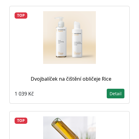
TOP
Dvojbalíček na čištění obličeje Rice
1 039 Kč
Detail
TOP