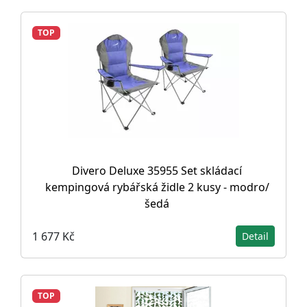
TOP
Divero Deluxe 35955 Set skládací
kempingová rybářská židle 2 kusy - modro/
šedá
1 677 Kč
Detail
TOP