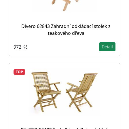
Divero 62843 Zahradní odkládací stolek z
teakového dřeva
972 Kč
Detail
TOP