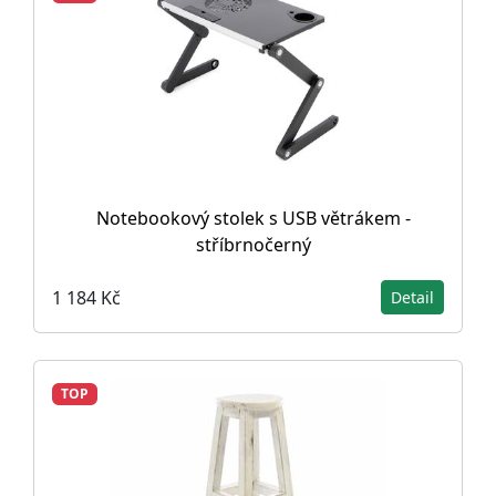
Notebookový stolek s USB větrákem -
stříbrnočerný
1 184 Kč
Detail
TOP