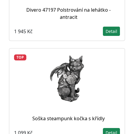
Divero 47197 Polstrování na lehátko -
antracit
1 945 Kč
Detail
TOP
Soška steampunk kočka s křídly
1 099 Kč
Detail