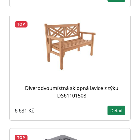
TOP
Diverodvoumístná sklopná lavice z týku
DS61101508
6 631 Kč
Detail
TOP