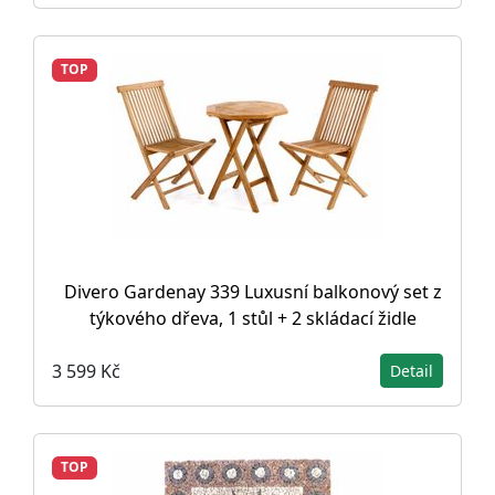
TOP
Divero Gardenay 339 Luxusní balkonový set z
týkového dřeva, 1 stůl + 2 skládací židle
3 599 Kč
Detail
TOP