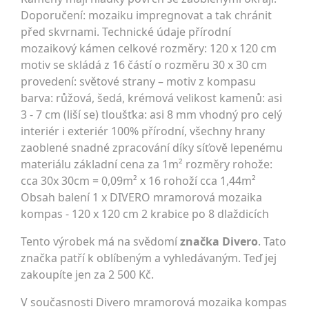
Doporučení: mozaiku impregnovat a tak chránit
před skvrnami. Technické údaje přírodní
mozaikový kámen celkové rozměry: 120 x 120 cm
motiv se skládá z 16 částí o rozměru 30 x 30 cm
provedení: světové strany – motiv z kompasu
barva: růžová, šedá, krémová velikost kamenů: asi
3 - 7 cm (liší se) tloušťka: asi 8 mm vhodný pro celý
interiér i exteriér 100% přírodní, všechny hrany
zaoblené snadné zpracování díky síťově lepenému
materiálu základní cena za 1m² rozměry rohože:
cca 30x 30cm = 0,09m² x 16 rohoží cca 1,44m²
Obsah balení 1 x DIVERO mramorová mozaika
kompas - 120 x 120 cm 2 krabice po 8 dlaždicích
Tento výrobek má na svědomí
značka Divero
. Tato
značka patří k oblíbeným a vyhledávaným. Teď jej
zakoupíte jen za 2 500 Kč.
V současnosti Divero mramorová mozaika kompas