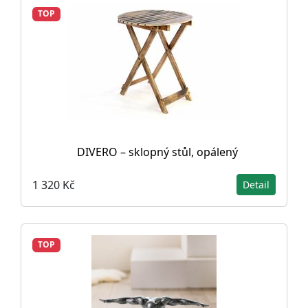
TOP
DIVERO – sklopný stůl, opálený
1 320 Kč
Detail
TOP