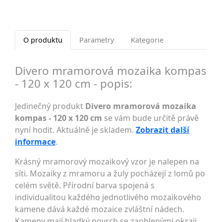
O produktu
Parametry
Kategorie
Divero mramorová mozaika kompas
- 120 x 120 cm - popis:
Jedinečný produkt
Divero mramorová mozaika
kompas - 120 x 120 cm
se vám bude určitě právě
nyní hodit. Aktuálně je skladem.
Zobrazit další
informace
.
Krásný mramorový mozaikový vzor je nalepen na
síti. Mozaiky z mramoru a žuly pocházejí z lomů po
celém světě. Přírodní barva spojená s
individualitou každého jednotlivého mozaikového
kamene dává každé mozaice zvláštní nádech.
Kameny mají hladký povrch se zaoblenými okraji.