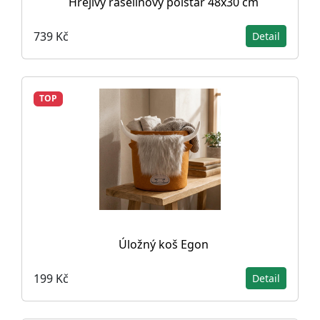
Hřejivý rašelinový polštář 48x30 cm
739 Kč
Detail
TOP
Úložný koš Egon
199 Kč
Detail