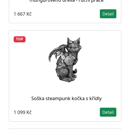
mungurového dřeva - ruční práce
1 667 Kč
Detail
TOP
Soška steampunk kočka s křídly
1 099 Kč
Detail