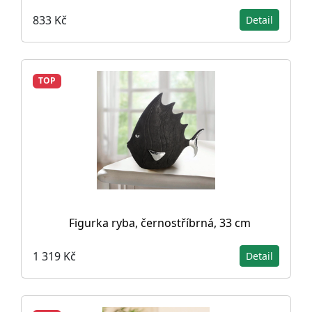
833 Kč
Detail
TOP
Figurka ryba, černostříbrná, 33 cm
1 319 Kč
Detail