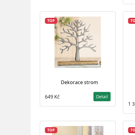
TOP
T
Dekorace strom
649 Kč
Detail
1 
TOP
T