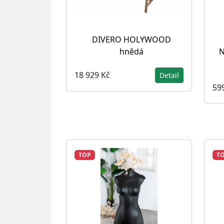
DIVERO HOLYWOOD
hnědá
N
18 929 Kč
Detail
59
TOP
T