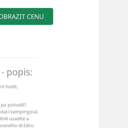
OBRAZIT CENU
- popis:
ní hodit.
e po pohodlí?
kládací kempingová
dlně usadíte a
grovaného držáku