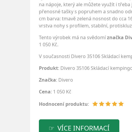
na nápoje, který ale můžete využít i třeba 
přenosné tašky s popruhem a snadno odnese
cm barva: tmavě zelená nosnost do cca 16
vrstva nohy s profilem, stabilní, protisklu
Tento výrobek má na svědomí
značka Di
1 050 Kč.
V současnosti Divero 35106 Skládací kemp
Produkt
: Divero 35106 Skládací kempingov
Značka
:
Divero
Cena
: 1 050 Kč
Hodnocení produktu
:
VÍCE INFORMACÍ