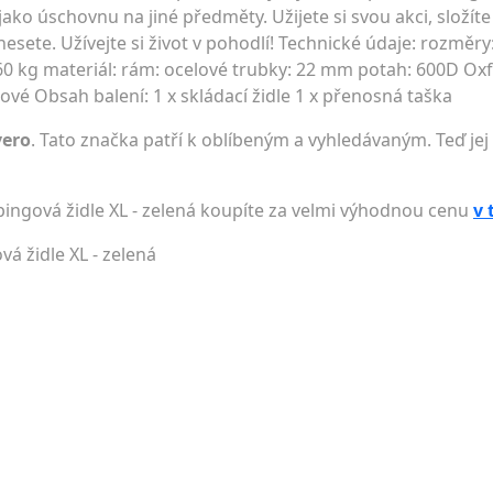
jako úschovnu na jiné předměty. Užijete si svou akci, složíte ž
te. Užívejte si život v pohodlí! Technické údaje: rozměry:
0 kg materiál: rám: ocelové trubky: 22 mm potah: 600D Oxf
zové Obsah balení: 1 x skládací židle 1 x přenosná taška
vero
. Tato značka patří k oblíbeným a vyhledávaným. Teď jej
ingová židle XL - zelená koupíte za velmi výhodnou cenu
v 
á židle XL - zelená