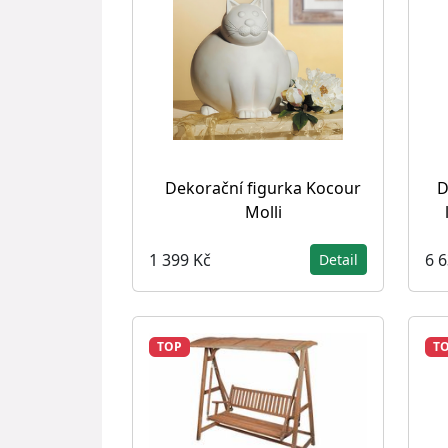
Dekorační figurka Kocour
D
Molli
1 399 Kč
6 
Detail
TOP
T