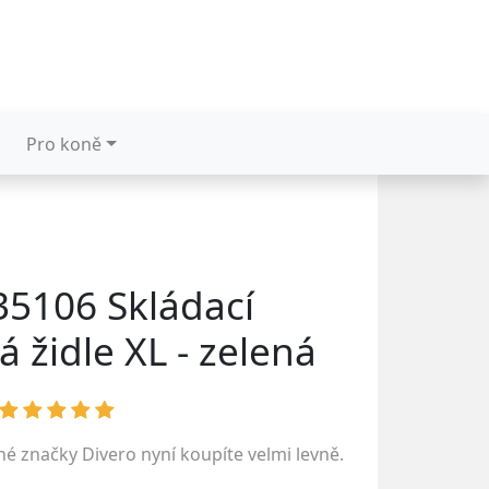
Pro koně
35106 Skládací
 židle XL - zelená
ené značky
Divero
nyní koupíte velmi levně.