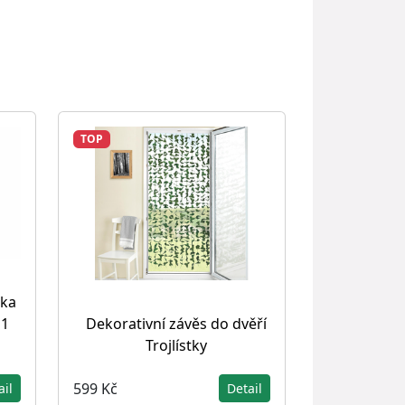
TOP
ika
 1
Dekorativní závěs do dvěří
Trojlístky
599 Kč
ail
Detail