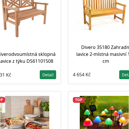
Divero 35180 Zahradn
lavice 2-místná masivní 
iverodvoumístná sklopná
cm
lavice z týku DS61101508
4 654 Kč
631 Kč
Det
Detail
OP
TOP