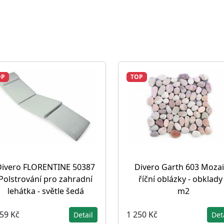
OP
TOP
Divero FLORENTINE 50387
Divero Garth 603 Moza
Polstrování pro zahradní
říční oblázky - obklady
lehátka - světle šedá
m2
459 Kč
1 250 Kč
Detail
Det