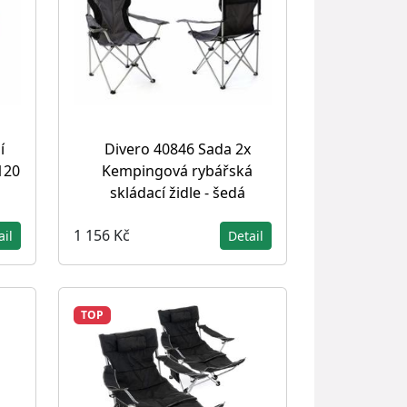
í
Divero 40846 Sada 2x
120
Kempingová rybářská
skládací židle - šedá
1 156 Kč
ail
Detail
TOP