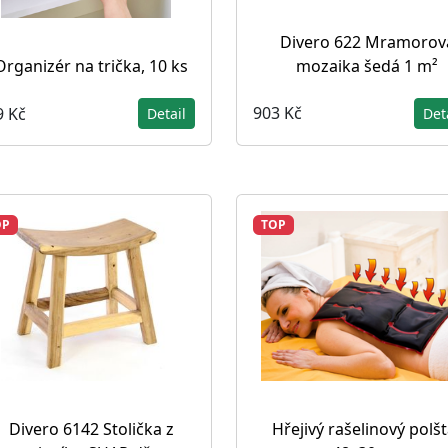
Divero 622 Mramorov
mozaika šedá 1 m²
Organizér na trička, 10 ks
903 Kč
9 Kč
Det
Detail
OP
TOP
Divero 6142 Stolička z
Hřejivý rašelinový polšt