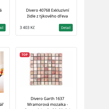
á
Divero 40768 Exkluzivní
židle z týkového dřeva
3 403 Kč
ail
Detail
TOP
Divero Garth 1637
Mramorová mozaika -
ář