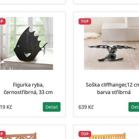
OP
TOP
Figurka ryba,
Soška cliffhanger,12 c
černostříbrná, 33 cm
barva stříbrná
319 Kč
639 Kč
Detail
Det
OP
TOP