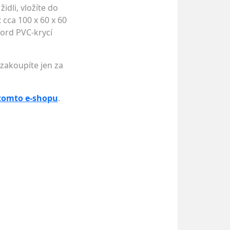
idli, vložíte do
 cca 100 x 60 x 60
ord PVC-krycí
 zakoupíte jen za
tomto e-shopu
.