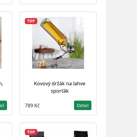
TOP
m,
Kovový držák na lahve
sporťák
789 Kč
ail
Detail
TOP