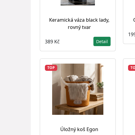
Keramická váza black lady,
rovný tvar
19
389 Kč
Detail
TOP
T
Úložný koš Egon