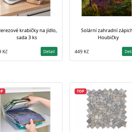
erezové krabičky na jídlo,
Solární zahradní zápic
sada 3 ks
Houbičky
9 Kč
449 Kč
Detail
Det
OP
TOP