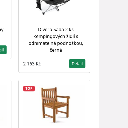
hy
Divero Sada 2 ks
kempingových židlí s
odnímatelná podnožkou,
černá
ail
2 163 Kč
Detail
TOP