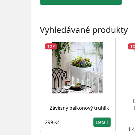
Vyhledávané produkty
TOP
T
Závěsný balkonový truhlík
299 Kč
Detail
1 