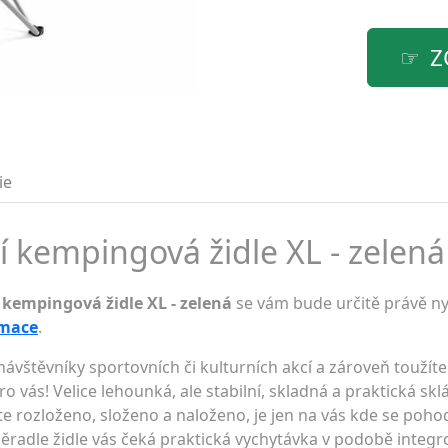
Z
ie
 kempingová židle XL - zelená 
 kempingová židle XL - zelená
se vám bude určitě právě ny
rmace
.
návštěvníky sportovních či kulturních akcí a zároveň toužít
ro vás! Velice lehounká, ale stabilní, skladná a praktická s
te rozloženo, složeno a naloženo, je jen na vás kde se poho
opěradle židle vás čeká praktická vychytávka v podobě inte