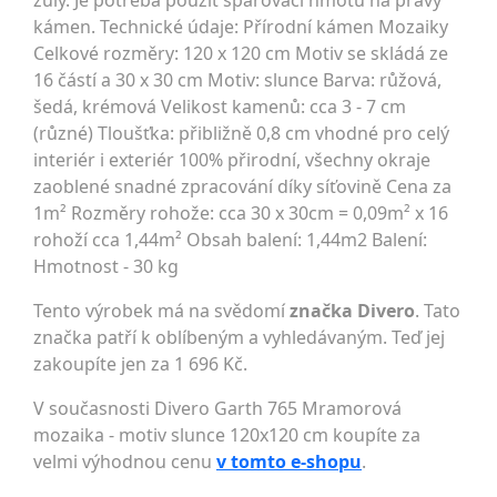
žuly. Je potřeba použít spárovací hmotu na pravý
kámen. Technické údaje: Přírodní kámen Mozaiky
Celkové rozměry: 120 x 120 cm Motiv se skládá ze
16 částí a 30 x 30 cm Motiv: slunce Barva: růžová,
šedá, krémová Velikost kamenů: cca 3 - 7 cm
(různé) Tloušťka: přibližně 0,8 cm vhodné pro celý
interiér i exteriér 100% přirodní, všechny okraje
zaoblené snadné zpracování díky síťovině Cena za
1m² Rozměry rohože: cca 30 x 30cm = 0,09m² x 16
rohoží cca 1,44m² Obsah balení: 1,44m2 Balení:
Hmotnost - 30 kg
Tento výrobek má na svědomí
značka Divero
. Tato
značka patří k oblíbeným a vyhledávaným. Teď jej
zakoupíte jen za 1 696 Kč.
V současnosti Divero Garth 765 Mramorová
mozaika - motiv slunce 120x120 cm koupíte za
velmi výhodnou cenu
v tomto e-shopu
.