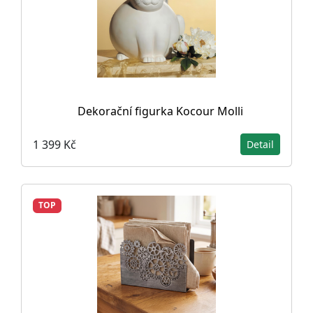
Dekorační figurka Kocour Molli
1 399 Kč
Detail
TOP