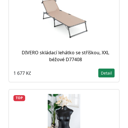
DIVERO skládací lehátko se stříškou, XXL
béžové D77408
1 677 Kč
Detail
TOP