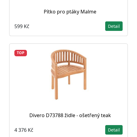
Pítko pro ptáky Malme
599 Kč
Detail
TOP
Divero D73788 židle - ošetřený teak
4 376 Kč
Detail