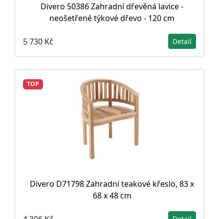
Divero 50386 Zahradní dřevěná lavice -
neošetřené týkové dřevo - 120 cm
5 730 Kč
Detail
TOP
Divero D71798 Zahradní teakové křeslo, 83 x
68 x 48 cm
4 306 Kč
Detail