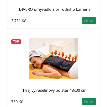
DIVERO umyvadlo z přírodního kamene
3 751 Kč
Detail
TOP
Hřejivý rašelinový polštář 48x30 cm
739 Kč
Detail