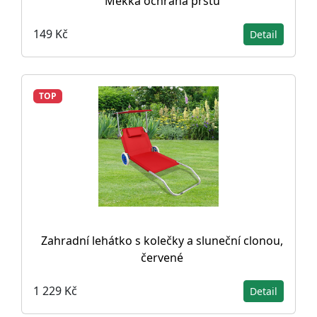
Měkká ochrana prstů
149 Kč
Detail
TOP
Zahradní lehátko s kolečky a sluneční clonou,
červené
1 229 Kč
Detail