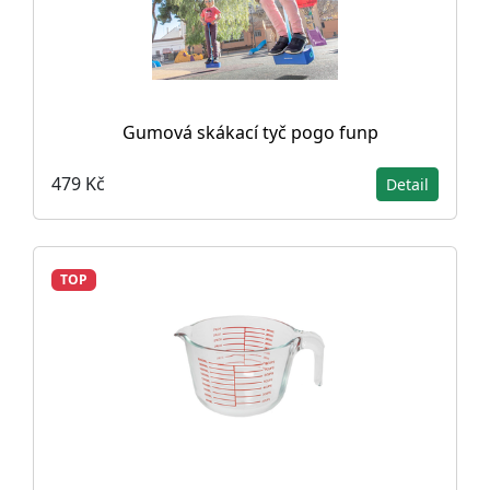
Gumová skákací tyč pogo funp
479 Kč
Detail
TOP