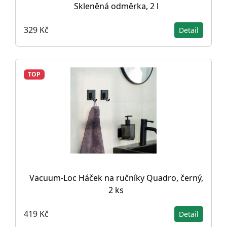
Skleněná odměrka, 2 l
329 Kč
Detail
TOP
Vacuum-Loc Háček na ručníky Quadro, černý,
2 ks
419 Kč
Detail