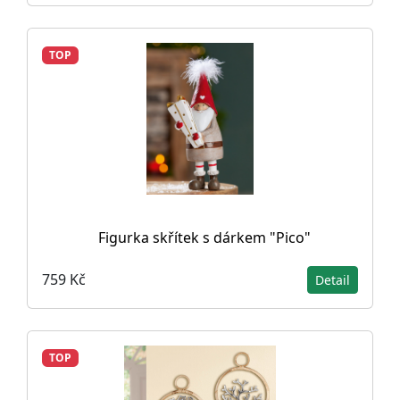
TOP
Figurka skřítek s dárkem "Pico"
759 Kč
Detail
TOP