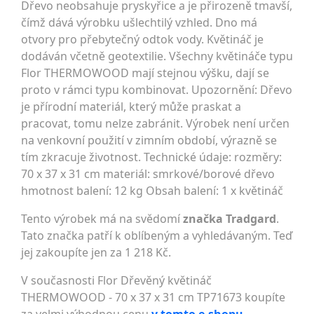
Dřevo neobsahuje pryskyřice a je přirozeně tmavší,
čímž dává výrobku ušlechtilý vzhled. Dno má
otvory pro přebytečný odtok vody. Květináč je
dodáván včetně geotextilie. Všechny květináče typu
Flor THERMOWOOD mají stejnou výšku, dají se
proto v rámci typu kombinovat. Upozornění: Dřevo
je přírodní materiál, který může praskat a
pracovat, tomu nelze zabránit. Výrobek není určen
na venkovní použití v zimním období, výrazně se
tím zkracuje životnost. Technické údaje: rozměry:
70 x 37 x 31 cm materiál: smrkové/borové dřevo
hmotnost balení: 12 kg Obsah balení: 1 x květináč
Tento výrobek má na svědomí
značka Tradgard
.
Tato značka patří k oblíbeným a vyhledávaným. Teď
jej zakoupíte jen za 1 218 Kč.
V současnosti Flor Dřevěný květináč
THERMOWOOD - 70 x 37 x 31 cm TP71673 koupíte