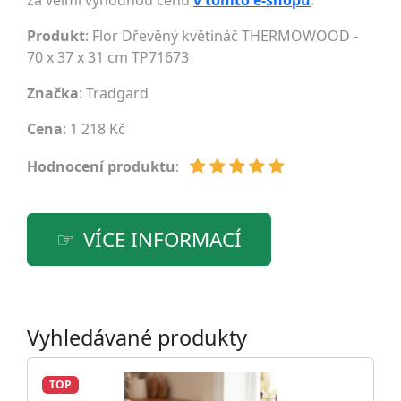
za velmi výhodnou cenu
v tomto e-shopu
.
Produkt
: Flor Dřevěný květináč THERMOWOOD -
70 x 37 x 31 cm TP71673
Značka
:
Tradgard
Cena
: 1 218 Kč
Hodnocení produktu
:
VÍCE INFORMACÍ
Vyhledávané produkty
TOP