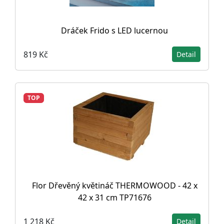
Dráček Frido s LED lucernou
819 Kč
Detail
TOP
Flor Dřevěný květináč THERMOWOOD - 42 x
42 x 31 cm TP71676
1 218 Kč
Detail