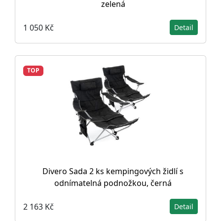
zelená
1 050 Kč
Detail
TOP
Divero Sada 2 ks kempingových židlí s
odnímatelná podnožkou, černá
2 163 Kč
Detail