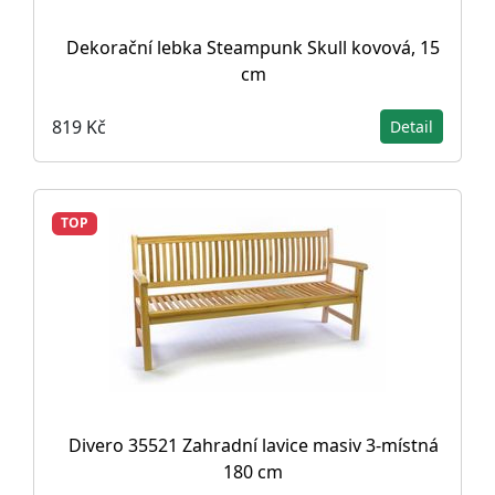
Dekorační lebka Steampunk Skull kovová, 15
cm
819 Kč
Detail
TOP
Divero 35521 Zahradní lavice masiv 3-místná
180 cm