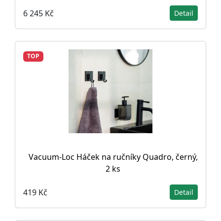
6 245 Kč
Detail
TOP
Vacuum-Loc Háček na ručníky Quadro, černý,
2 ks
419 Kč
Detail