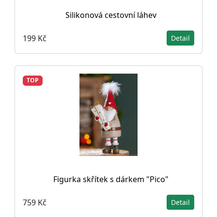
Silikonová cestovní láhev
199 Kč
Detail
TOP
Figurka skřítek s dárkem "Pico"
759 Kč
Detail