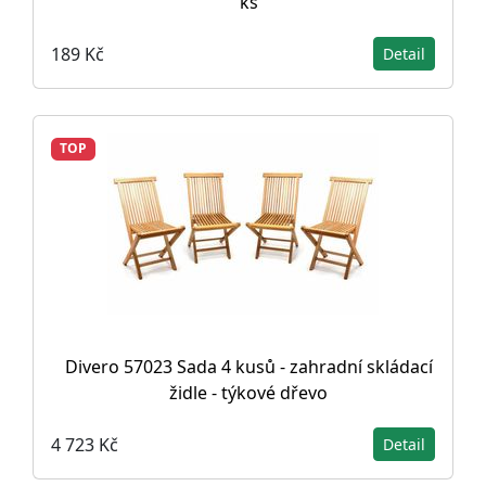
ks
189 Kč
Detail
TOP
Divero 57023 Sada 4 kusů - zahradní skládací
židle - týkové dřevo
4 723 Kč
Detail