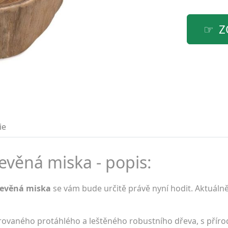
Z
ie
evěná miska - popis:
řevěná miska
se vám bude určitě právě nyní hodit. Aktuálně
rovaného protáhlého a leštěného robustního dřeva, s příro