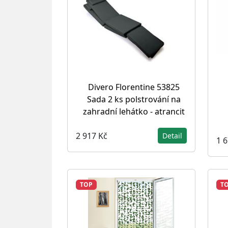
Divero Florentine 53825
Sada 2 ks polstrování na
zahradní lehátko - atrancit
2 917 Kč
Detail
1 
TOP
T