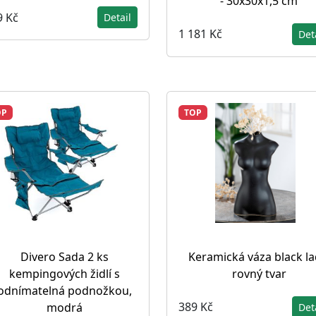
- 30x30x1,5 cm
9 Kč
Detail
1 181 Kč
Det
OP
TOP
Divero Sada 2 ks
Keramická váza black la
kempingových židlí s
rovný tvar
odnímatelná podnožkou,
389 Kč
modrá
Det