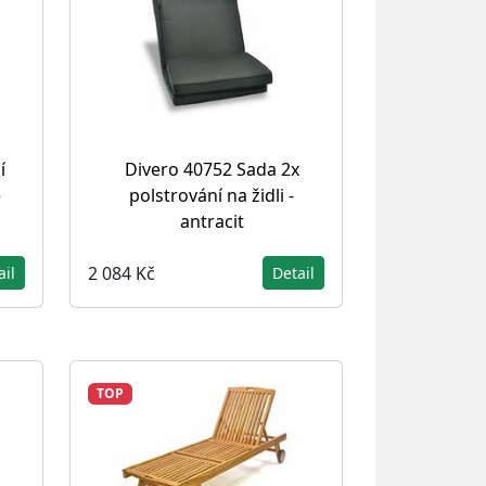
í
Divero 40752 Sada 2x
é
polstrování na židli -
antracit
2 084 Kč
ail
Detail
TOP