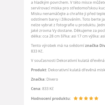
a hladkým povrchem. V této misce můžete 
servírovací miska pro středomořskou kuc
Misku nenamáčejte a chraňte ji před teple
odstínem barvy i žilkováním. Toto berte j
nelze vybrat z fotografie u produktu. Jedn
jaké zrovna Vy dostane. Děkujeme za pocho
délka: cca 28 cm šířka: asi 17 cm výška: a
Tento výrobek má na svědomí
značka Di
833 Kč.
V současnosti Dekorativní kulatá dřevěn
Produkt
: Dekorativní kulatá dřevěná mis
Značka
:
Divero
Cena
: 833 Kč
Hodnocení produktu
: