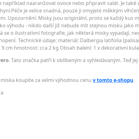
například naaranžovat ovoce nebo připravit salát. Je také
hyni.Péče je velice snadná, pouze ji omyjete měkkým vlhč
m. Upozornění: Misky jsou originální, proto se každý kus mů
ako výhodu - nikdo další již nebude mít stejnou misku jako 
á se o ilustrativní fotografie, jak některá misky vypadají, 
pení. Technické údaje: materiál: Dalbergia latifolia (palis
si 9 cm hmotnost: cca 2 kg Obsah balení: 1 x dekorativní ku
vero
. Tato značka patří k oblíbeným a vyhledávaným. Teď jej
á miska koupíte za velmi výhodnou cenu
v tomto e-shopu
.
ka