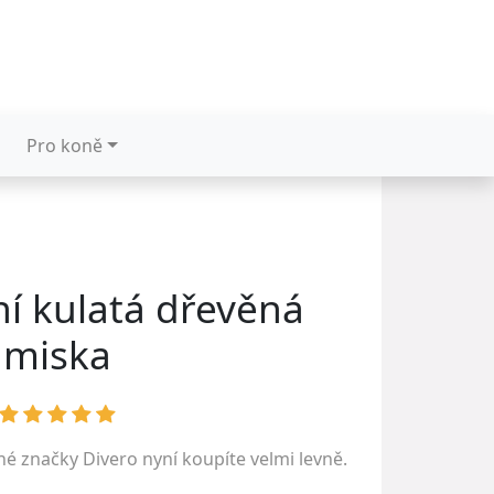
Pro koně
ní kulatá dřevěná
miska
ené značky
Divero
nyní koupíte velmi levně.