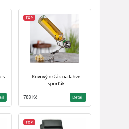
TOP
 s
Kovový držák na lahve
sporťák
789 Kč
ail
Detail
TOP