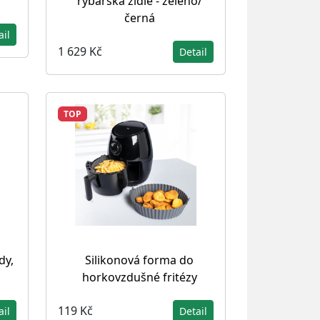
rybářská židle - zeleno/
černá
ail
1 629 Kč
Detail
TOP
dy,
Silikonová forma do
horkovzdušné fritézy
119 Kč
ail
Detail