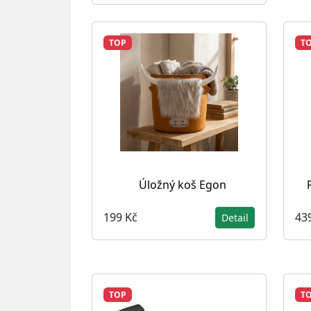
TOP
T
Úložný koš Egon
199 Kč
43
Detail
TOP
T