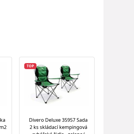
TOP
ika
Divero Deluxe 35957 Sada
1m2
2 ks skládací kempingová