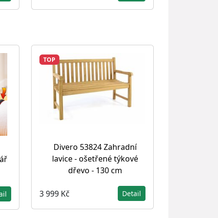
TOP
Divero 53824 Zahradní
lavice - ošetřené týkové
ář
dřevo - 130 cm
3 999 Kč
Detail
ail