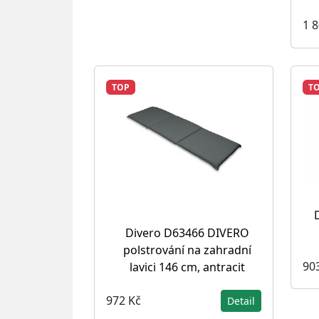
1 
TOP
T
Divero D63466 DIVERO
polstrování na zahradní
90
lavici 146 cm, antracit
972 Kč
Detail