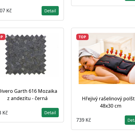
807 Kč
Detail
OP
TOP
Divero Garth 616 Mozaika
z andezitu - černá
Hřejivý rašelinový polšt
48x30 cm
3 Kč
Detail
739 Kč
Det