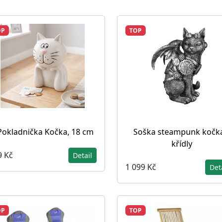
OP
TOP
Pokladnička Kočka, 18 cm
Soška steampunk kočka
křídly
9 Kč
Detail
1 099 Kč
Det
OP
TOP