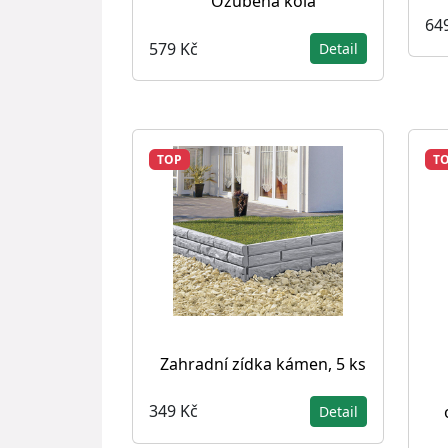
Ozubená kola
64
579 Kč
Detail
TOP
T
Zahradní zídka kámen, 5 ks
349 Kč
Detail