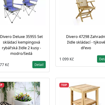
Divero Deluxe 35955 Set
Divero 47298 Zahradn
skládací kempingová
židle skládací - týkov
rybářská židle 2 kusy -
dřevo
modro/šedá
1 099 Kč
Det
677 Kč
Detail
OP
TOP