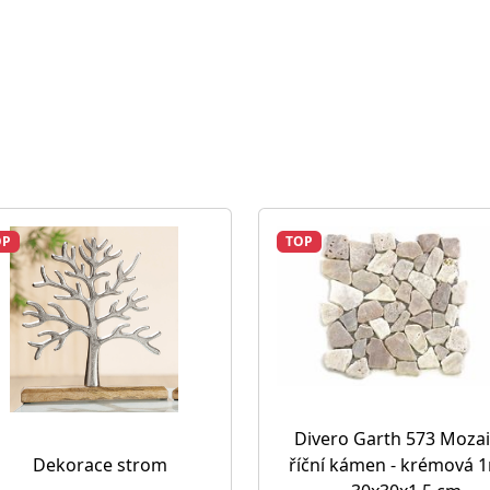
OP
TOP
Divero Garth 573 Moza
říční kámen - krémová 
Dekorace strom