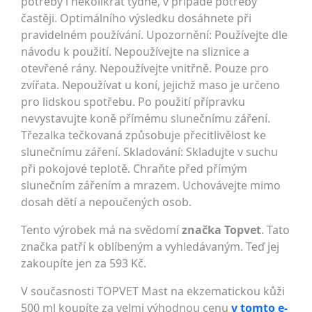
potřeby i několikrát týdně, v případě potřeby
častěji. Optimálního výsledku dosáhnete při
pravidelném používání. Upozornění: Používejte dle
návodu k použití. Nepoužívejte na sliznice a
otevřené rány. Nepoužívejte vnitřně. Pouze pro
zvířata. Nepoužívat u koní, jejichž maso je určeno
pro lidskou spotřebu. Po použití přípravku
nevystavujte koně přímému slunečnímu záření.
Třezalka tečkovaná způsobuje přecitlivělost ke
slunečnímu záření. Skladování: Skladujte v suchu
při pokojové teplotě. Chraňte před přímým
slunečním zářením a mrazem. Uchovávejte mimo
dosah dětí a nepoučených osob.
Tento výrobek má na svědomí
značka Topvet
. Tato
značka patří k oblíbeným a vyhledávaným. Teď jej
zakoupíte jen za 593 Kč.
V současnosti TOPVET Mast na ekzematickou kůži
500 ml koupíte za velmi výhodnou cenu
v tomto e-