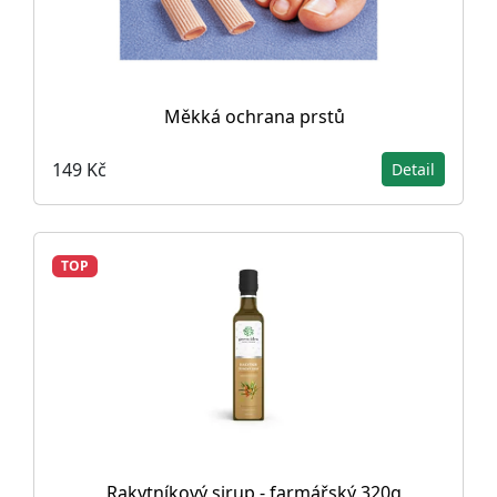
Měkká ochrana prstů
149 Kč
Detail
TOP
Rakytníkový sirup - farmářský 320g