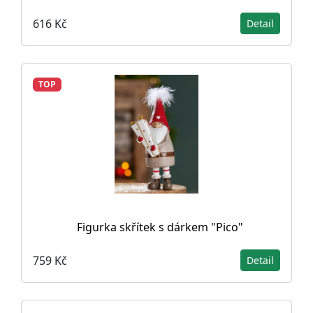
616 Kč
Detail
TOP
Figurka skřítek s dárkem "Pico"
759 Kč
Detail