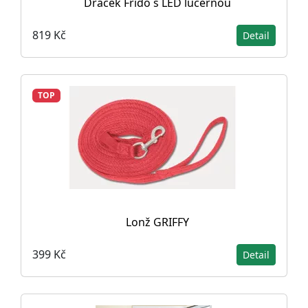
Dráček Frido s LED lucernou
819 Kč
Detail
TOP
Lonž GRIFFY
399 Kč
Detail