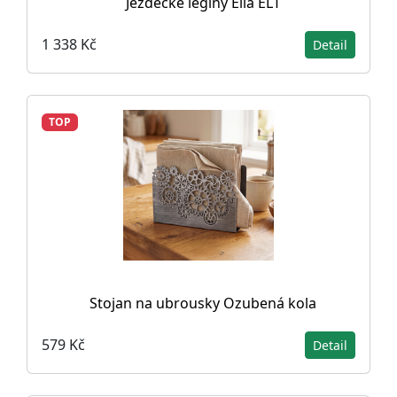
Jezdecké legíny Ella ELT
1 338 Kč
Detail
TOP
Stojan na ubrousky Ozubená kola
579 Kč
Detail