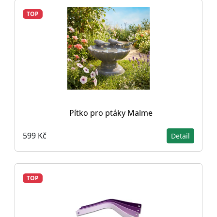
TOP
Pítko pro ptáky Malme
599 Kč
Detail
TOP