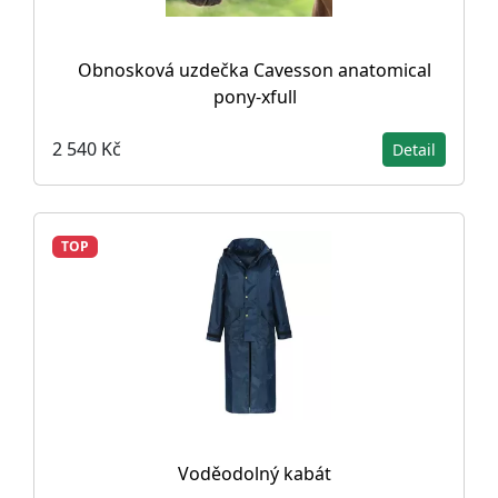
Obnosková uzdečka Cavesson anatomical
pony-xfull
2 540 Kč
Detail
TOP
Voděodolný kabát