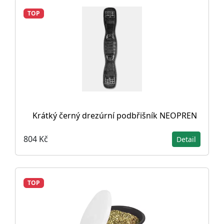
TOP
Krátký černý drezúrní podbřišník NEOPREN
804 Kč
Detail
TOP