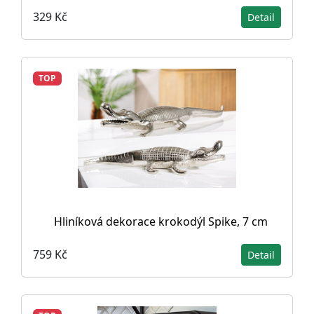
329 Kč
Detail
TOP
Hliníková dekorace krokodýl Spike, 7 cm
759 Kč
Detail