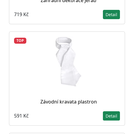
Zahradní dekorace Jeřáb
719 Kč
Detail
TOP
Závodní kravata plastron
591 Kč
Detail