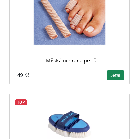
Měkká ochrana prstů
149 Kč
Detail
TOP