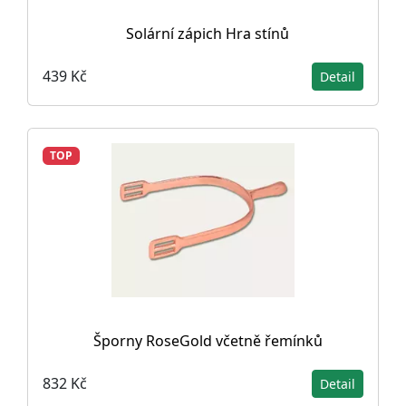
Solární zápich Hra stínů
439 Kč
Detail
TOP
Šporny RoseGold včetně řemínků
832 Kč
Detail