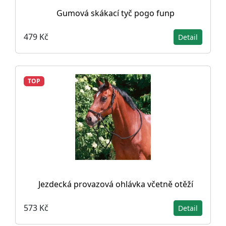
Gumová skákací tyč pogo funp
479 Kč
Detail
TOP
Jezdecká provazová ohlávka včetně otěží
573 Kč
Detail