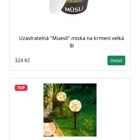
Uzavíratelná "Muesli" miska na krmení velká
8l
324 Kč
Detail
TOP