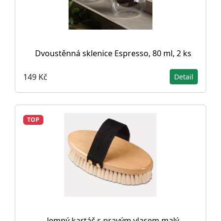
Dvoustěnná sklenice Espresso, 80 ml, 2 ks
149 Kč
Detail
TOP
Jemný kartáč s pravým vlasem malý