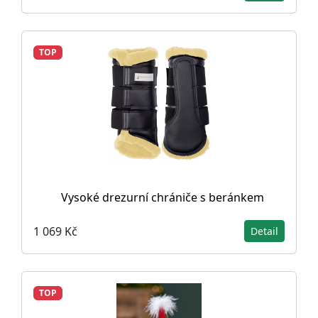
TOP
Vysoké drezurní chrániče s beránkem
1 069 Kč
Detail
TOP