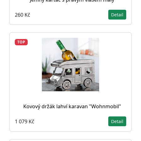
260 Kč
Detail
TOP
Kovový držák lahví karavan "Wohnmobil"
1 079 Kč
Detail