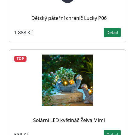
Dětský páteřní chránič Lucky P06
1 888 Kč
Detail
TOP
Solární LED květináč Želva Mimi
539 Kč
Detail