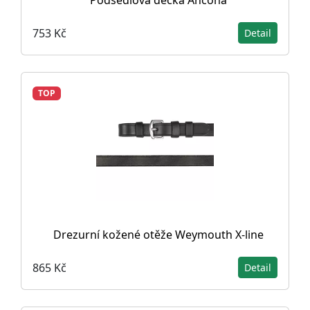
Podsedlová dečka Ancona
753 Kč
Detail
TOP
Drezurní kožené otěže Weymouth X-line
865 Kč
Detail