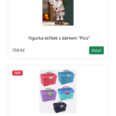
Figurka skřítek s dárkem "Pico"
759 Kč
Detail
TOP