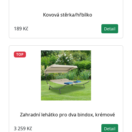
Kovová stěrka/hřbílko
189 Kč
Detail
TOP
Zahradní lehátko pro dva bindox, krémové
3 259 Kč
Detail