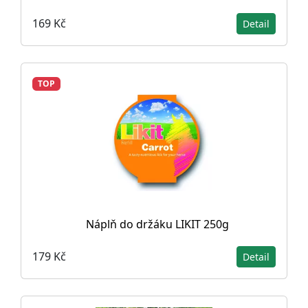
169 Kč
Detail
TOP
Náplň do držáku LIKIT 250g
179 Kč
Detail