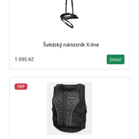
Švédský nánosník X-line
1 095 Kč
Detail
TOP