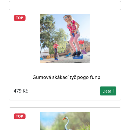
TOP
Gumová skákací tyč pogo funp
479 Kč
Detail
TOP