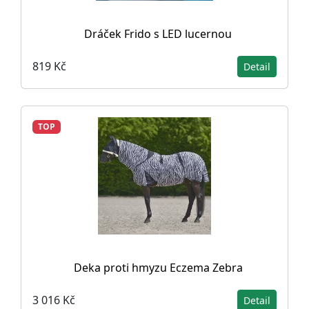
Dráček Frido s LED lucernou
819 Kč
Detail
TOP
Deka proti hmyzu Eczema Zebra
3 016 Kč
Detail