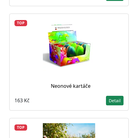
TOP
Neonové kartáče
163 Kč
Detail
TOP