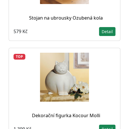
Stojan na ubrousky Ozubená kola
579 Kč
Detail
TOP
Dekorační figurka Kocour Molli