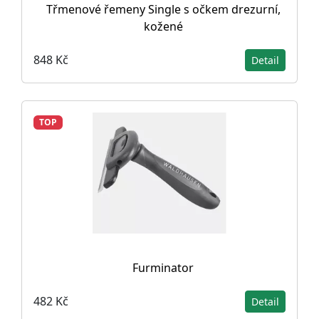
Třmenové řemeny Single s očkem drezurní,
kožené
848 Kč
Detail
TOP
Furminator
482 Kč
Detail