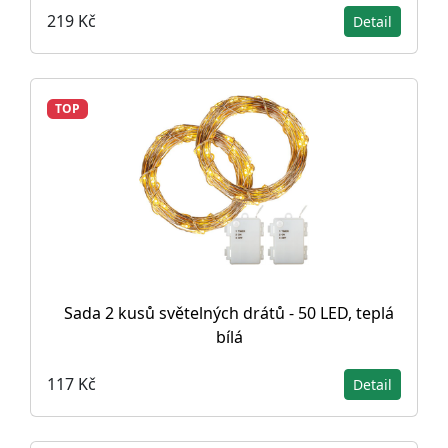
219 Kč
Detail
TOP
Sada 2 kusů světelných drátů - 50 LED, teplá
bílá
117 Kč
Detail