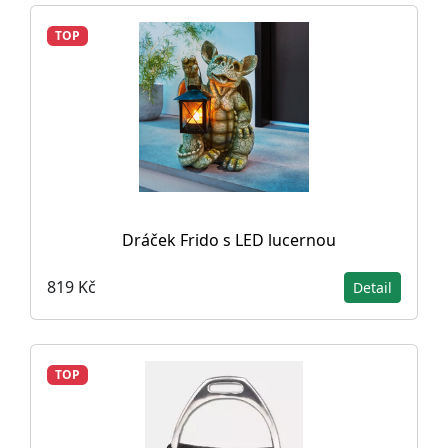
TOP
Dráček Frido s LED lucernou
819 Kč
Detail
TOP