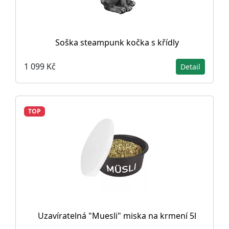
Soška steampunk kočka s křídly
1 099 Kč
Detail
TOP
Uzavíratelná "Muesli" miska na krmení 5l