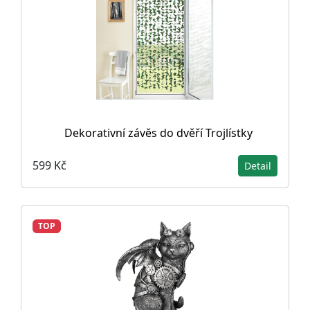
Dekorativní závěs do dvěří Trojlístky
599 Kč
Detail
TOP