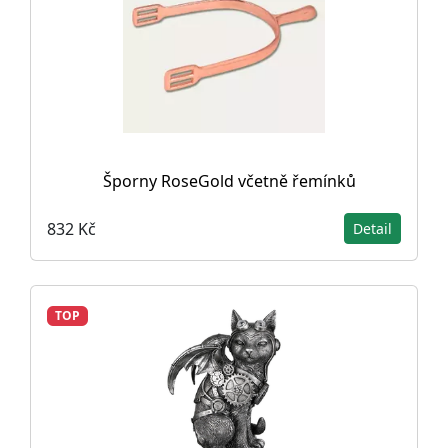
Šporny RoseGold včetně řemínků
832 Kč
Detail
TOP