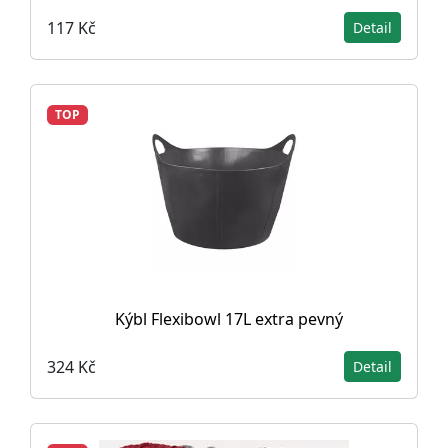
117 Kč
Detail
TOP
Kýbl Flexibowl 17L extra pevný
324 Kč
Detail