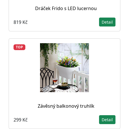
Dráček Frido s LED lucernou
819 Kč
Detail
TOP
Závěsný balkonový truhlík
299 Kč
Detail