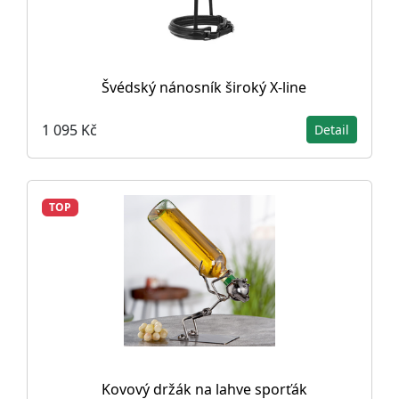
Švédský nánosník široký X-line
1 095 Kč
Detail
TOP
Kovový držák na lahve sporťák