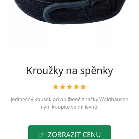
Kroužky na spěnky
Jedinečný kousek od oblíbené značky
Waldhausen
nyní koupíte velmi levně.
ZOBRAZIT CENU