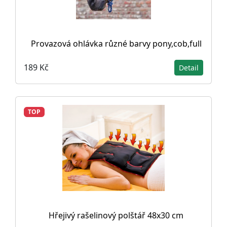
Provazová ohlávka různé barvy pony,cob,full
189 Kč
Detail
TOP
Hřejivý rašelinový polštář 48x30 cm