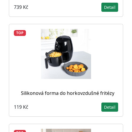
739 Kč
Detail
TOP
Silikonová forma do horkovzdušné fritézy
119 Kč
Detail