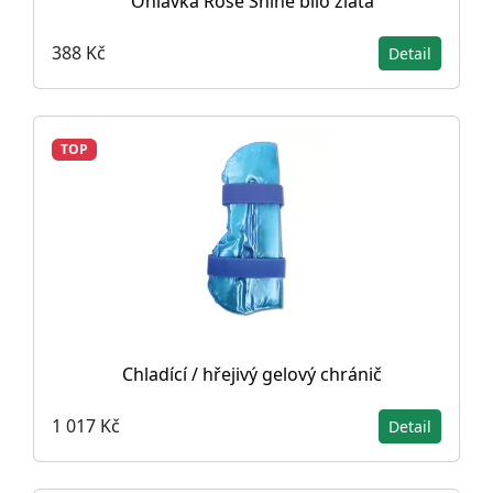
Ohlávka Rose Shine bílo zlatá
388 Kč
Detail
TOP
Chladící / hřejivý gelový chránič
1 017 Kč
Detail