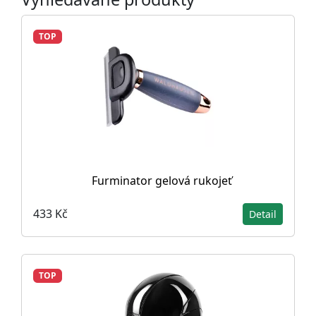
TOP
Furminator gelová rukojeť
433 Kč
Detail
TOP