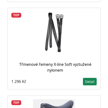
TOP
Třmenové řemeny X-line Soft vyztužené
nylonem
1 296 Kč
Detail
TOP