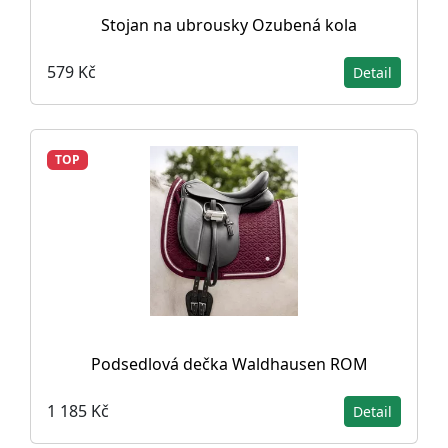
Stojan na ubrousky Ozubená kola
579 Kč
Detail
TOP
Podsedlová dečka Waldhausen ROM
1 185 Kč
Detail