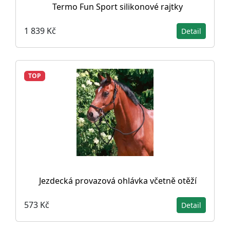
Termo Fun Sport silikonové rajtky
1 839 Kč
Detail
TOP
Jezdecká provazová ohlávka včetně otěží
573 Kč
Detail