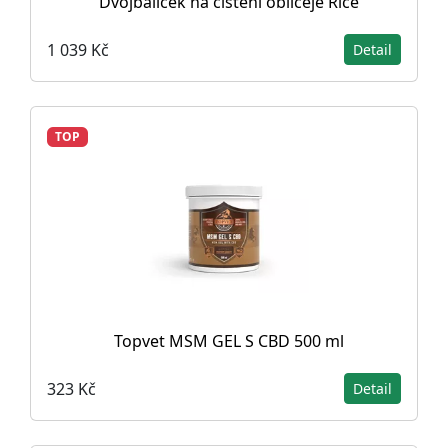
Dvojbalíček na čištění obličeje Rice
1 039 Kč
Detail
TOP
Topvet MSM GEL S CBD 500 ml
323 Kč
Detail