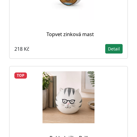
Topvet zinková mast
218 Kč
Detail
TOP