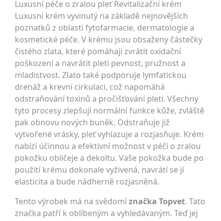
Luxusní péče o zralou pleť Revitalizační krém
Luxusní krém vyvinutý na základě nejnovějších
poznatků z oblasti fytofarmacie, dermatologie a
kosmetické péče. V krému jsou obsaženy částečky
čistého zlata, které pomáhají zvrátit oxidační
poškození a navrátit pleti pevnost, pružnost a
mladistvost. Zlato také podporuje lymfatickou
drenáž a krevní cirkulaci, což napomáhá
odstraňování toxinů a pročišťování pleti. Všechny
tyto procesy zlepšují normální funkce kůže, zvláště
pak obnovu nových buněk. Odstraňuje již
vytvořené vrásky, pleť vyhlazuje a rozjasňuje. Krém
nabízí účinnou a efektivní možnost v péči o zralou
pokožku obličeje a dekoltu. Vaše pokožka bude po
použití krému dokonale vyživená, navrátí se jí
elasticita a bude nádherně rozjasněná.
Tento výrobek má na svědomí
značka Topvet
. Tato
značka patří k oblíbeným a vyhledávaným. Teď jej