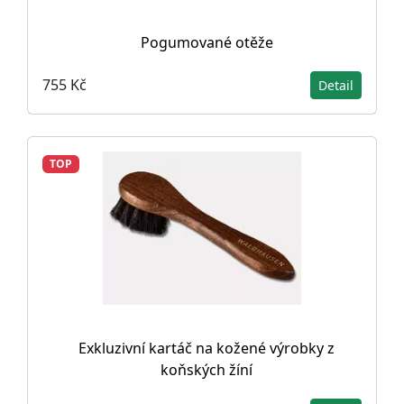
Pogumované otěže
755 Kč
Detail
TOP
Exkluzivní kartáč na kožené výrobky z
koňských žíní