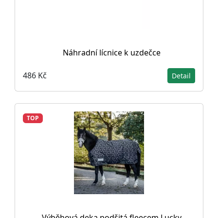
Náhradní lícnice k uzdečce
486 Kč
Detail
TOP
Výběhová deka podšitá fleecem Lucky