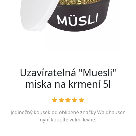
Uzavíratelná "Muesli"
miska na krmení 5l
Jedinečný kousek od oblíbené značky
Waldhausen
nyní koupíte velmi levně.