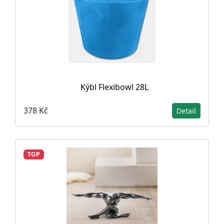
Kýbl Flexibowl 28L
378 Kč
Detail
TOP