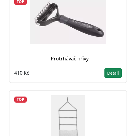
TOP
Protrhávač hřívy
410 Kč
Detail
TOP