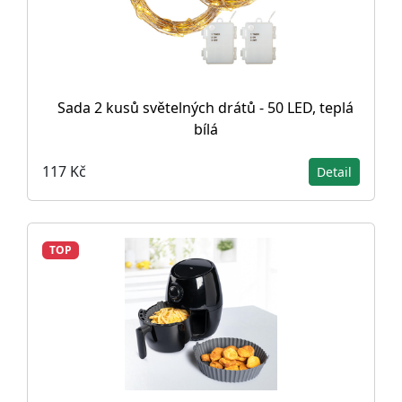
Sada 2 kusů světelných drátů - 50 LED, teplá
bílá
117 Kč
Detail
TOP