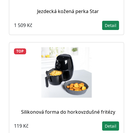
Jezdecká kožená perka Star
1 509 Kč
Detail
TOP
Silikonová forma do horkovzdušné fritézy
119 Kč
Detail