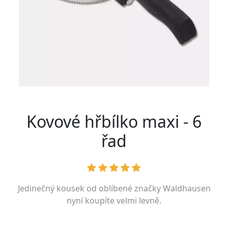
Kovové hřbílko maxi - 6
řad
Jedinečný kousek od oblíbené značky
Waldhausen
nyní koupíte velmi levně.