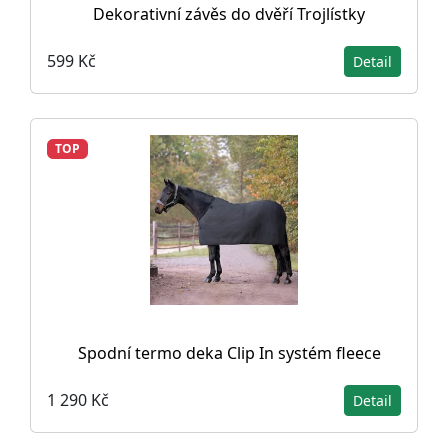
Dekorativní závěs do dvěří Trojlístky
599 Kč
Detail
TOP
Spodní termo deka Clip In systém fleece
1 290 Kč
Detail