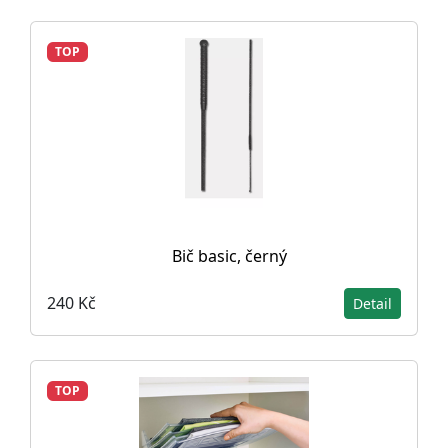
TOP
Bič basic, černý
240 Kč
Detail
TOP