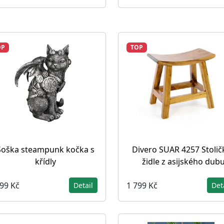
OP
TOP
Soška steampunk kočka s
Divero SUAR 4257 Stoličk
křídly
židle z asijského dub
099 Kč
1 799 Kč
Detail
Det