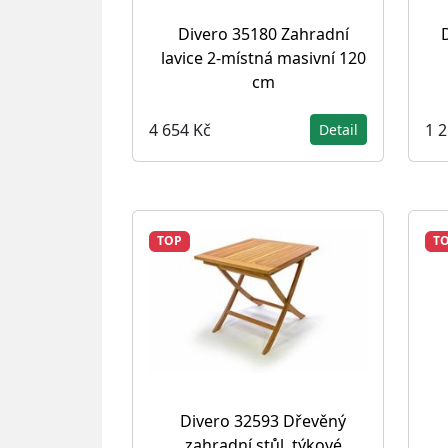
Divero 35180 Zahradní
lavice 2-místná masivní 120
cm
4 654 Kč
1 
Detail
TOP
T
Divero 32593 Dřevěný
zahradní stůl, týkové