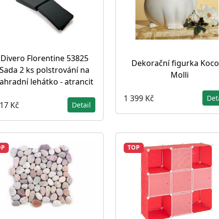
Divero Florentine 53825
Dekorační figurka Koc
Sada 2 ks polstrování na
Molli
ahradní lehátko - atrancit
1 399 Kč
Det
917 Kč
Detail
OP
TOP