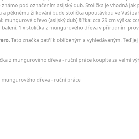
známo pod označením asijský dub. Stolička je vhodná jak pr
du a pěknému žilkování bude stolička upoutávkou ve Vaší z
l: mungurové dřevo (asijský dub) šířka: cca 29 cm výška: cc
 balení: 1 x stolička z mungurového dřeva v přírodním pro
vero
. Tato značka patří k oblíbeným a vyhledávaným. Teď jej
ička z mungurového dřeva - ruční práce koupíte za velmi 
 z mungurového dřeva - ruční práce