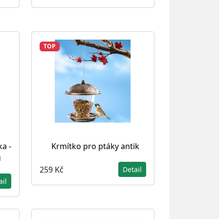
TOP
a -
Krmítko pro ptáky antik
u
259 Kč
Detail
ail