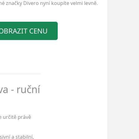
ené značky
Divero
nyní koupíte velmi levně.
OBRAZIT CENU
a - ruční
 určitě právě
vní a stabilní,