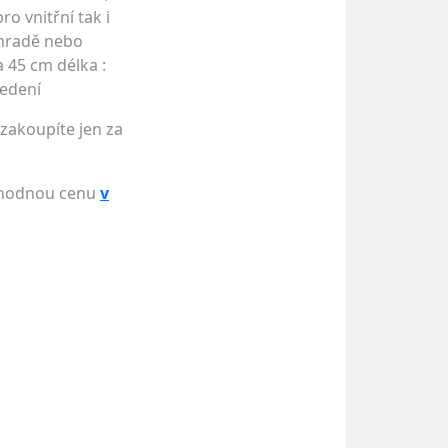
o vnitřní tak i
ahradě nebo
a 45 cm délka :
vedení
 zakoupíte jen za
výhodnou cenu
v