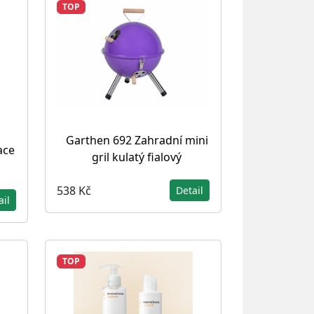
TOP
Garthen 692 Zahradní mini
ace
gril kulatý fialový
538 Kč
Detail
ail
TOP