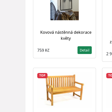
Kovová nástěnná dekorace
květy
z
759 Kč
Detail
2 
TOP
T