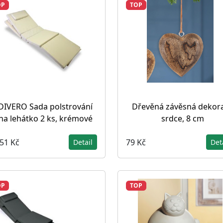
OP
TOP
DIVERO Sada polstrování
Dřevěná závěsná dekor
na lehátko 2 ks, krémové
srdce, 8 cm
751 Kč
79 Kč
Detail
Det
OP
TOP