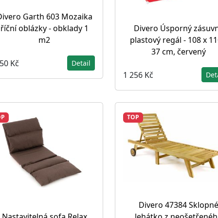
Divero Garth 603 Mozaika
říční oblázky - obklady 1
Divero Úsporný zásuv
m2
plastový regál - 108 x 11
37 cm, červený
250 Kč
Detail
1 256 Kč
Det
OP
TOP
Divero 47384 Sklopn
lehátko z neošetřené
Nastavitelná sofa Relax