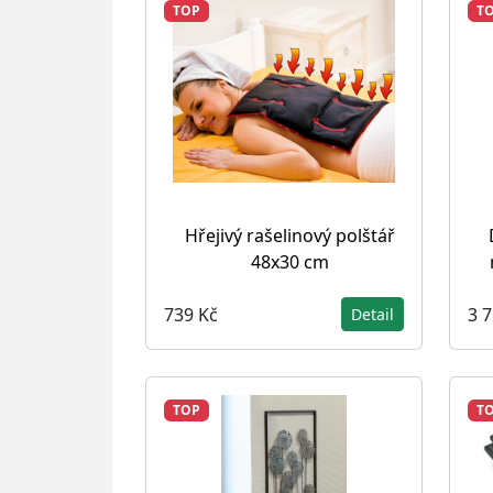
TOP
T
Hřejivý rašelinový polštář
48x30 cm
739 Kč
3 
Detail
TOP
T