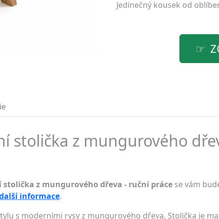
Jedinečný kousek od oblíb
Z
ie
 stolička z mungurového dřev
 stolička z mungurového dřeva - ruční práce
se vám bude
 další informace
.
ylu s moderními rysy z mungurového dřeva. Stolička je masi