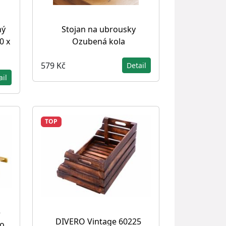
ný
Stojan na ubrousky
0 x
Ozubená kola
579 Kč
Detail
ail
TOP
é
DIVERO Vintage 60225
ho