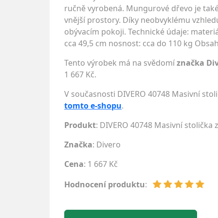
ručně vyrobená. Mungurové dřevo je také 
vnější prostory. Díky neobvyklému vzhle
obývacím pokoji. Technické údaje: materiá
cca 49,5 cm nosnost: cca do 110 kg Obsah
Tento výrobek má na svědomí
značka Di
1 667 Kč.
V současnosti DIVERO 40748 Masivní stol
tomto e-shopu
.
Produkt
: DIVERO 40748 Masivní stolička
Značka
:
Divero
Cena
: 1 667 Kč
Hodnocení produktu
: