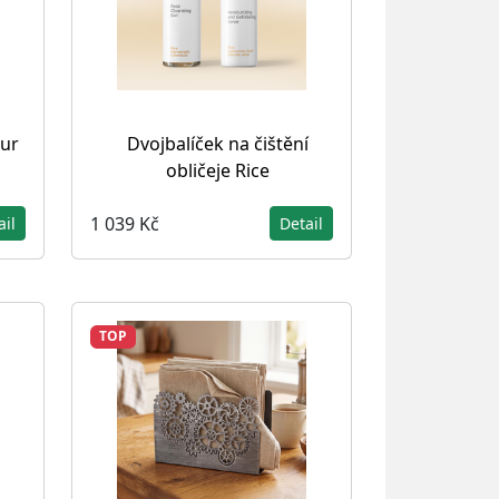
our
Dvojbalíček na čištění
obličeje Rice
1 039 Kč
ail
Detail
TOP