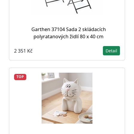
Garthen 37104 Sada 2 skládacích
polyratanových židlí 80 x 40 cm
2 351 Kč
Detail
TOP