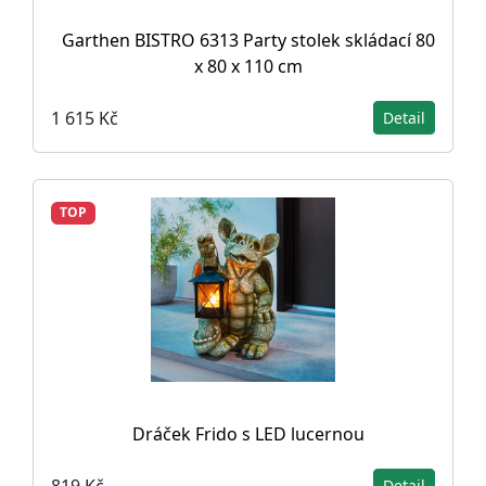
Garthen BISTRO 6313 Party stolek skládací 80
x 80 x 110 cm
1 615 Kč
Detail
TOP
Dráček Frido s LED lucernou
819 Kč
Detail