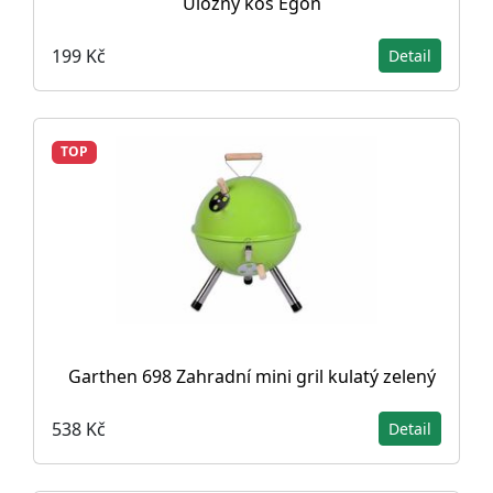
Úložný koš Egon
199 Kč
Detail
TOP
Garthen 698 Zahradní mini gril kulatý zelený
538 Kč
Detail