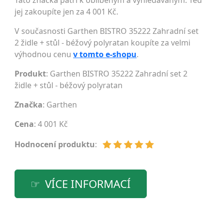
Tato značka patří k oblíbeným a vyhledávaným. Teď
jej zakoupíte jen za 4 001 Kč.
V současnosti Garthen BISTRO 35222 Zahradní set
2 židle + stůl - béžový polyratan koupíte za velmi
výhodnou cenu
v tomto e-shopu
.
Produkt
: Garthen BISTRO 35222 Zahradní set 2
židle + stůl - béžový polyratan
Značka
:
Garthen
Cena
: 4 001 Kč
Hodnocení produktu
:
VÍCE INFORMACÍ