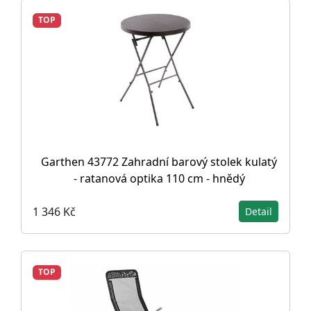
TOP
Garthen 43772 Zahradní barový stolek kulatý
- ratanová optika 110 cm - hnědý
1 346 Kč
Detail
TOP