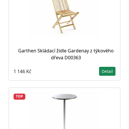
Garthen Skládací židle Gardenay z týkového
dřeva D00363
1 146 Kč
Detail
TOP