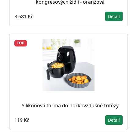
kongresových židlí - oranžová
3 681 Kč
Detail
TOP
Silikonová forma do horkovzdušné fritézy
119 Kč
Detail