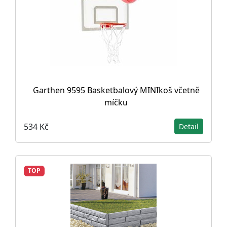
Garthen 9595 Basketbalový MINIkoš včetně
míčku
534 Kč
Detail
TOP