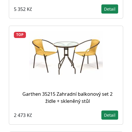
5 352 Kč
Detail
TOP
Garthen 35215 Zahradní balkonový set 2
židle + skleněný stůl
2 473 Kč
Detail