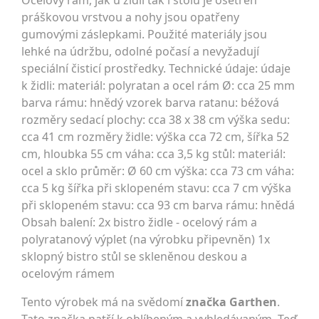
Ocelový rám, jak u židlí tak i stolu je ošetřen
práškovou vrstvou a nohy jsou opatřeny
gumovými záslepkami. Použité materiály jsou
lehké na údržbu, odolné počasí a nevyžadují
speciální čisticí prostředky. Technické údaje: údaje
k židli: materiál: polyratan a ocel rám Ø: cca 25 mm
barva rámu: hnědý vzorek barva ratanu: béžová
rozměry sedací plochy: cca 38 x 38 cm výška sedu:
cca 41 cm rozměry židle: výška cca 72 cm, šířka 52
cm, hloubka 55 cm váha: cca 3,5 kg stůl: materiál:
ocel a sklo průměr: Ø 60 cm výška: cca 73 cm váha:
cca 5 kg šířka při sklopeném stavu: cca 7 cm výška
při sklopeném stavu: cca 93 cm barva rámu: hnědá
Obsah balení: 2x bistro židle - ocelový rám a
polyratanový výplet (na výrobku připevněn) 1x
sklopný bistro stůl se skleněnou deskou a
ocelovým rámem
Tento výrobek má na svědomí
značka Garthen
.