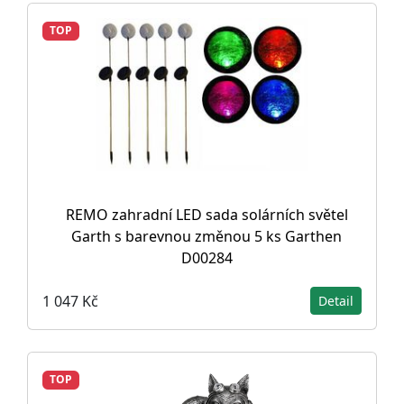
TOP
REMO zahradní LED sada solárních světel
Garth s barevnou změnou 5 ks Garthen
D00284
1 047 Kč
Detail
TOP