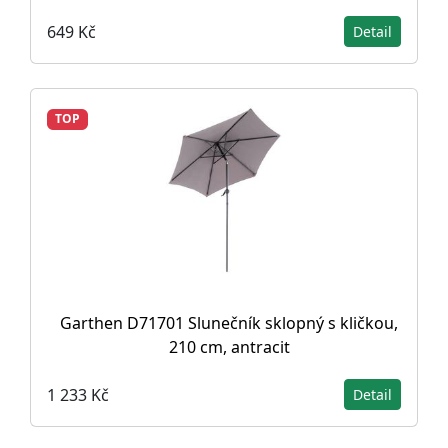
649 Kč
Detail
TOP
Garthen D71701 Slunečník sklopný s kličkou,
210 cm, antracit
1 233 Kč
Detail