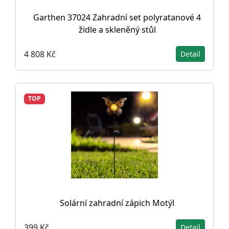
Garthen 37024 Zahradní set polyratanové 4
židle a skleněný stůl
4 808 Kč
Detail
TOP
Solární zahradní zápich Motýl
399 Kč
Detail