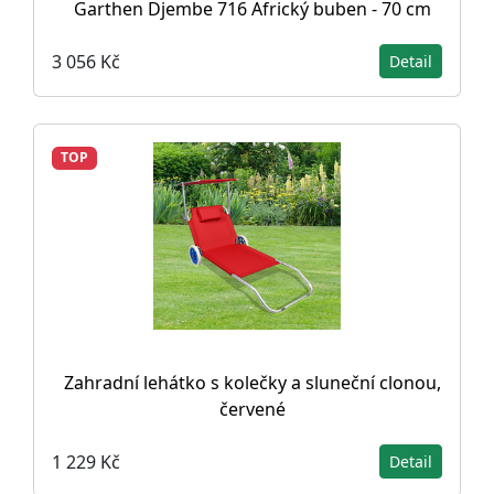
Garthen Djembe 716 Africký buben - 70 cm
3 056 Kč
Detail
TOP
Zahradní lehátko s kolečky a sluneční clonou,
červené
1 229 Kč
Detail