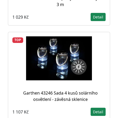
3 m
1 029 Kč
Detail
TOP
Garthen 43246 Sada 4 kusů solárního
osvětlení - závěsná sklenice
1 107 Kč
Detail