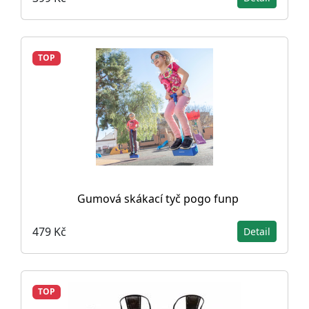
TOP
Gumová skákací tyč pogo funp
479 Kč
Detail
TOP