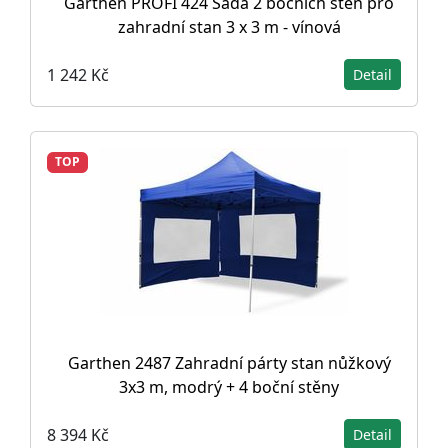
Garthen PROFI 424 Sada 2 bočních stěn pro
zahradní stan 3 x 3 m - vínová
1 242 Kč
Detail
TOP
Garthen 2487 Zahradní párty stan nůžkový
3x3 m, modrý + 4 boční stěny
8 394 Kč
Detail