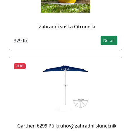
Zahradní soška Citronella
329 Kč
Detail
TOP
Garthen 6299 Půlkruhový zahradní slunečník