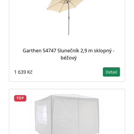
Garthen 54747 Slunečník 2,9 m sklopný -
béžový
1 639 Kč
Detail
TOP