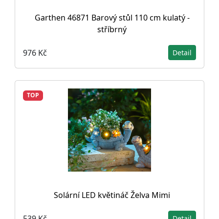
Garthen 46871 Barový stůl 110 cm kulatý -
stříbrný
976 Kč
Detail
TOP
Solární LED květináč Želva Mimi
539 Kč
Detail