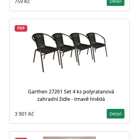
759 Kč
Detail
TOP
Garthen 27261 Set 4 ks polyratanová
zahradní židle - tmavě hnědá
3 901 Kč
Detail