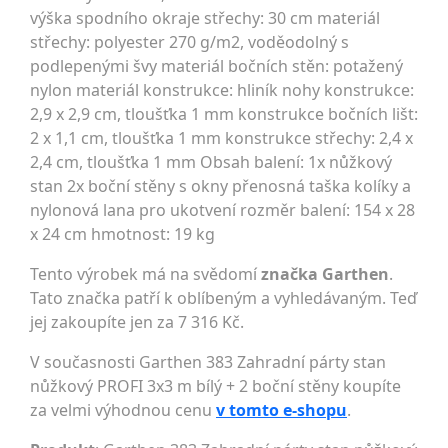
výška spodního okraje střechy: 30 cm materiál
střechy: polyester 270 g/m2, voděodolný s
podlepenými švy materiál bočních stěn: potažený
nylon materiál konstrukce: hliník nohy konstrukce:
2,9 x 2,9 cm, tloušťka 1 mm konstrukce bočních lišt:
2 x 1,1 cm, tloušťka 1 mm konstrukce střechy: 2,4 x
2,4 cm, tloušťka 1 mm Obsah balení: 1x nůžkový
stan 2x boční stěny s okny přenosná taška kolíky a
nylonová lana pro ukotvení rozměr balení: 154 x 28
x 24 cm hmotnost: 19 kg
Tento výrobek má na svědomí
značka Garthen
.
Tato značka patří k oblíbeným a vyhledávaným. Teď
jej zakoupíte jen za 7 316 Kč.
V současnosti Garthen 383 Zahradní párty stan
nůžkový PROFI 3x3 m bílý + 2 boční stěny koupíte
za velmi výhodnou cenu
v tomto e-shopu
.