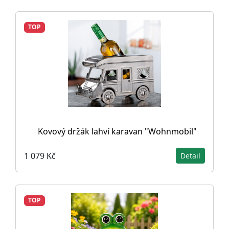
TOP
Kovový držák lahví karavan "Wohnmobil"
1 079 Kč
Detail
TOP