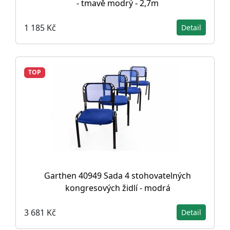
- tmavě modrý - 2,7m
1 185 Kč
Detail
TOP
Garthen 40949 Sada 4 stohovatelných
kongresových židlí - modrá
3 681 Kč
Detail