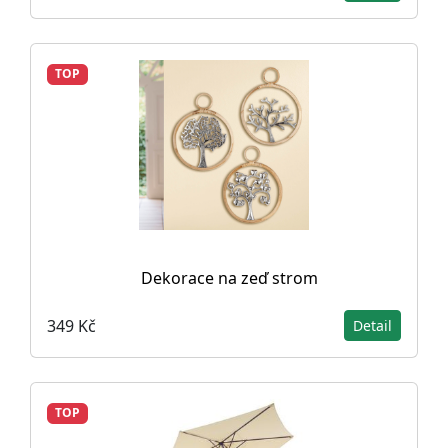
TOP
Dekorace na zeď strom
349 Kč
Detail
TOP