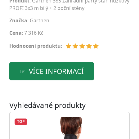
Produkt
: Garthen 383 Zahradní párty stan nůžkový
PROFI 3x3 m bílý + 2 boční stěny
Značka
:
Garthen
Cena
: 7 316 Kč
Hodnocení produktu
:
VÍCE INFORMACÍ
Vyhledávané produkty
TOP