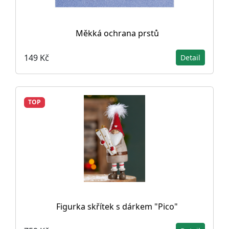
Měkká ochrana prstů
149 Kč
Detail
TOP
Figurka skřítek s dárkem "Pico"