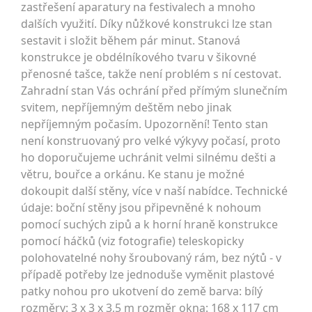
zastřešení aparatury na festivalech a mnoho
dalších využití. Díky nůžkové konstrukci lze stan
sestavit i složit během pár minut. Stanová
konstrukce je obdélníkového tvaru v šikovné
přenosné tašce, takže není problém s ní cestovat.
Zahradní stan Vás ochrání před přímým slunečním
svitem, nepříjemným deštěm nebo jinak
nepříjemným počasím. Upozornění! Tento stan
není konstruovaný pro velké výkyvy počasí, proto
ho doporučujeme uchránit velmi silnému dešti a
větru, bouřce a orkánu. Ke stanu je možné
dokoupit další stěny, více v naší nabídce. Technické
údaje: boční stěny jsou připevněné k nohoum
pomocí suchých zipů a k horní hraně konstrukce
pomocí háčků (viz fotografie) teleskopicky
polohovatelné nohy šroubovaný rám, bez nýtů - v
případě potřeby lze jednoduše vyměnit plastové
patky nohou pro ukotvení do země barva: bílý
rozměry: 3 x 3 x 3,5 m rozměr okna: 168 x 117 cm