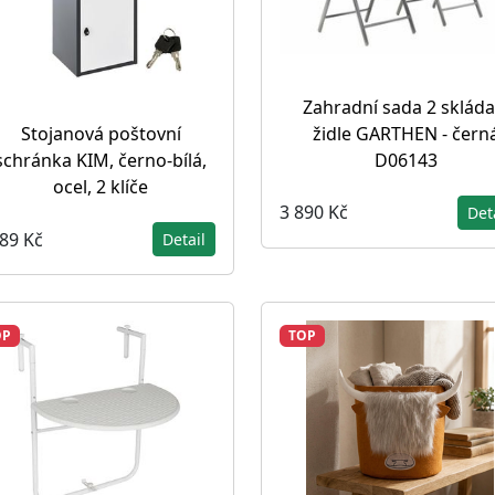
Zahradní sada 2 skláda
židle GARTHEN - čern
Stojanová poštovní
D06143
schránka KIM, černo-bílá,
ocel, 2 klíče
3 890 Kč
Det
089 Kč
Detail
OP
TOP