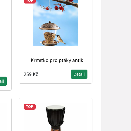
TOP
Krmítko pro ptáky antik
259 Kč
Detail
ail
TOP