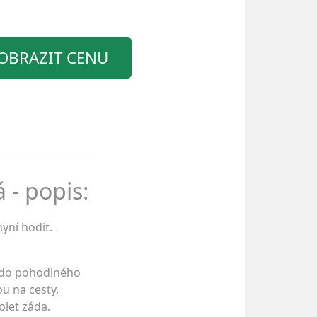
OBRAZIT CENU
 - popis:
yní hodit.
e do pohodlného
ou na cesty,
olet záda.