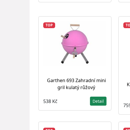
TOP
T
Garthen 693 Zahradní mini
K
gril kulatý růžový
538 Kč
Detail
75