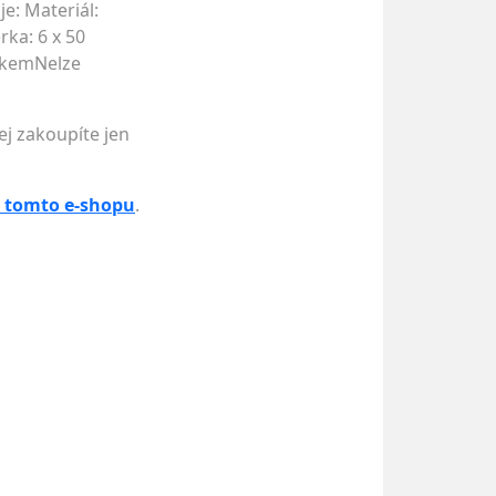
je: Materiál:
ka: 6 x 50
víkemNelze
ej zakoupíte jen
 tomto e-shopu
.