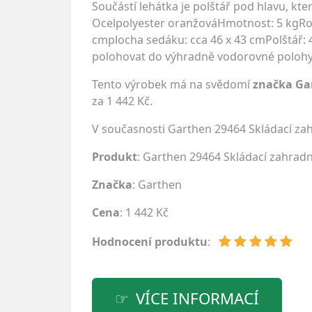
Součástí lehátka je polštář pod hlavu, kte
Ocelpolyester oranžováHmotnost: 5 kgRoz
cmplocha sedáku: cca 46 x 43 cmPolštář: 
polohovat do výhradně vodorovné polohy 
Tento výrobek má na svědomí
značka Ga
za 1 442 Kč.
V současnosti Garthen 29464 Skládací za
Produkt
: Garthen 29464 Skládací zahradn
Značka
:
Garthen
Cena
: 1 442 Kč
Hodnocení produktu
:
VÍCE INFORMACÍ