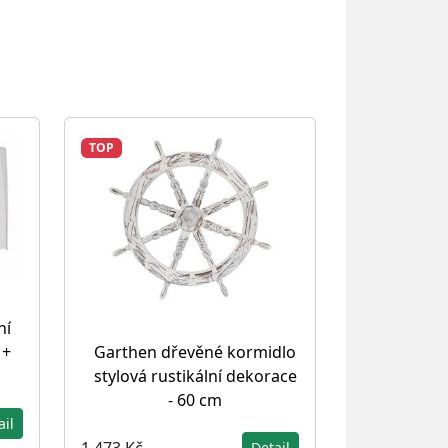
TOP
ní
 +
Garthen dřevěné kormidlo
stylová rustikální dekorace
- 60 cm
ail
1 473 Kč
Detail