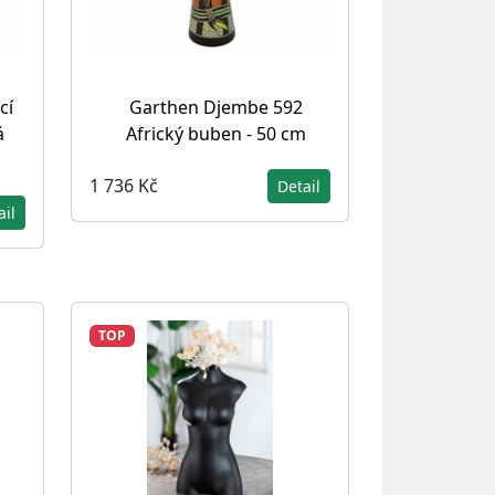
cí
Garthen Djembe 592
á
Africký buben - 50 cm
1 736 Kč
Detail
ail
TOP