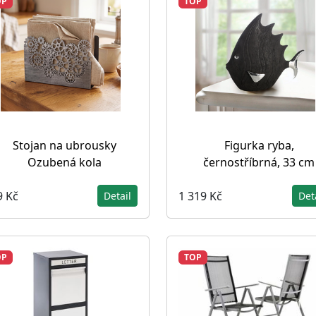
OP
TOP
Stojan na ubrousky
Figurka ryba,
Ozubená kola
černostříbrná, 33 cm
9 Kč
1 319 Kč
Detail
Det
OP
TOP