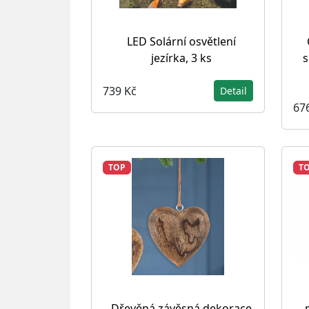
LED Solární osvětlení
jezírka, 3 ks
s
739 Kč
Detail
67
TOP
T
Dřevěná závěsná dekorace