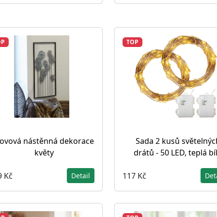
OP
TOP
ovová nástěnná dekorace
Sada 2 kusů světelnýc
květy
drátů - 50 LED, teplá bí
9 Kč
117 Kč
Detail
Det