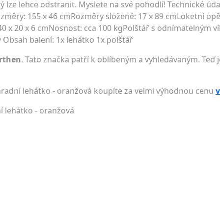
rý lze lehce odstranit. Myslete na své pohodlí! Technické úda
měry: 155 x 46 cmRozměry složené: 17 x 89 cmLoketní opěr
40 x 20 x 6 cmNosnost: cca 100 kgPolštář s odnímatelným 
Obsah balení: 1x lehátko 1x polštář
rthen
. Tato značka patří k oblíbeným a vyhledávaným. Teď j
hradní lehátko - oranžová koupíte za velmi výhodnou cenu
v
í lehátko - oranžová