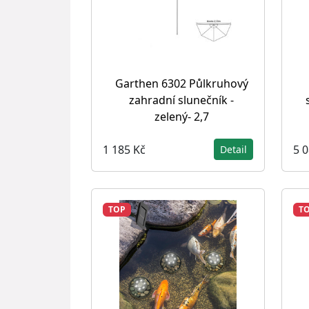
Garthen 6302 Půlkruhový
zahradní slunečník -
zelený- 2,7
1 185 Kč
5 
Detail
TOP
T