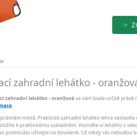
Z
ie
cí zahradní lehátko - oranžová
cí zahradní lehátko - oranžová
se vám bude určitě právě n
rmace
.
 správném místě. Praktické zahradní lehátko lehce sestavít
 složíte k praktickému uskladnění. Vezměte si lehátko s seb
ho potenciálu užívejte na dovolené. Už nikdy vás nebudou b