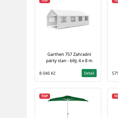
TOP
T
Garthen 757 Zahradní
párty stan - bílý, 4 x 8 m
8 046 Kč
57
Detail
TOP
T