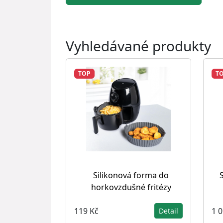
Vyhledávané produkty
TOP
T
Silikonová forma do
horkovzdušné fritézy
119 Kč
1 
Detail