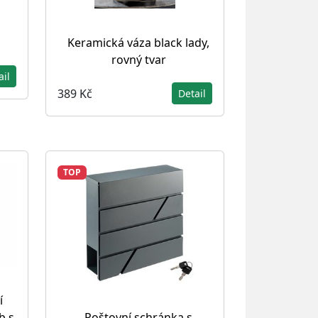
Keramická váza black lady,
rovný tvar
ail
389 Kč
Detail
TOP
í
b s
Poštovní schránka s