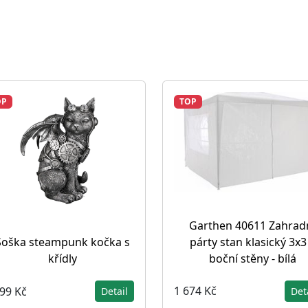
OP
TOP
Garthen 40611 Zahrad
párty stan klasický 3x3
Soška steampunk kočka s
boční stěny - bílá
křídly
1 674 Kč
099 Kč
Det
Detail