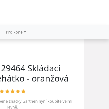
Pro koně
29464 Skládací
ehátko - oranžová
íbené značky
Garthen
nyní koupíte velmi
levně.