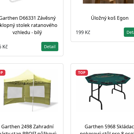
Garthen D66331 Závěsný
Úložný koš Egon
klopný stolek ratanového
199 Kč
vzhledu - bílý
Det
6 Kč
Detail
OP
TOP
Garthen 2498 Zahradní
Garthen 5968 Skládac
párty stan PROFI nůžkový
pokerový stůl pro 8 oso