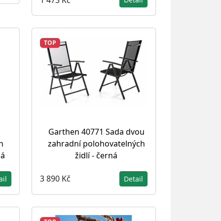
TOP
Garthen 40771 Sada dvou
zahradní polohovatelných
h
židlí - černá
lá
3 890 Kč
Detail
ail