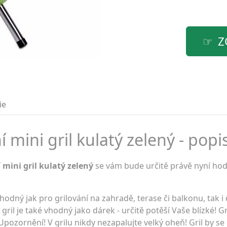
Z
ie
mini gril kulatý zelený - popis
mini gril kulatý zelený
se vám bude určitě právě nyní hodi
hodný jak pro grilování na zahradě, terase či balkonu, tak 
il je také vhodný jako dárek - určitě potěší Vaše blízké! Gri
Upozornění! V grilu nikdy nezapalujte velký oheň! Gril by s