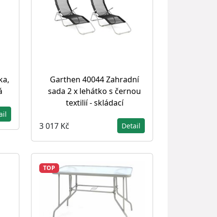
ka,
Garthen 40044 Zahradní
á
sada 2 x lehátko s černou
textilií - skládací
ail
3 017 Kč
Detail
TOP