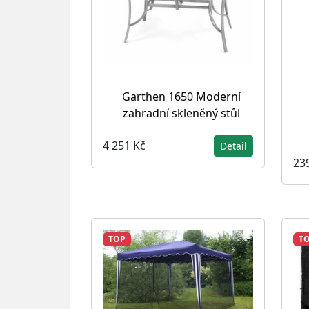
Garthen 1650 Moderní
zahradní skleněný stůl
4 251 Kč
Detail
23
TOP
T