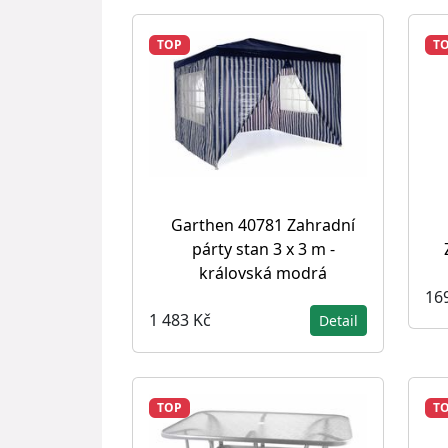
TOP
T
Garthen 40781 Zahradní
párty stan 3 x 3 m -
královská modrá
16
1 483 Kč
Detail
TOP
T