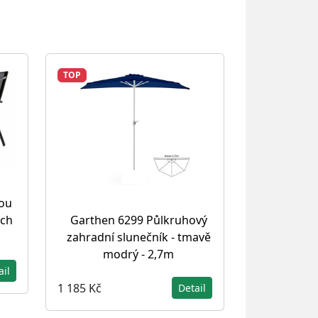
TOP
ou
ých
Garthen 6299 Půlkruhový
zahradní slunečník - tmavě
modrý - 2,7m
ail
1 185 Kč
Detail