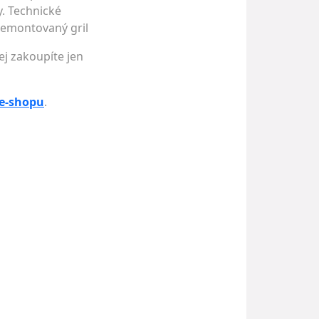
y. Technické
 demontovaný gril
ej zakoupíte jen
 e-shopu
.