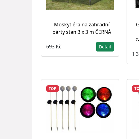
Moskytiéra na zahradní
G
párty stan 3 x 3 m ČERNÁ
z
693 Kč
Detail
1 
TOP
T