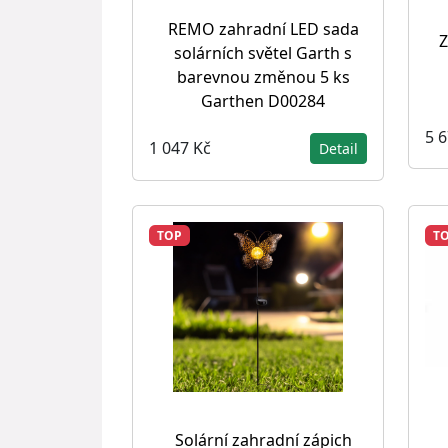
REMO zahradní LED sada
Z
solárních světel Garth s
barevnou změnou 5 ks
Garthen D00284
5 
1 047 Kč
Detail
TOP
T
Solární zahradní zápich