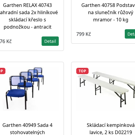
Garthen RELAX 40743
Garthen 40758 Podstav
ahradní sada 2x hliníkové
na slunečník růžový
skládací křeslo s
mramor - 10 kg
podnožkou - antracit
799 Kč
Det
676 Kč
Detail
OP
TOP
Garthen 40949 Sada 4
Skládací kempinková
stohovatelných
lavice, 2 ks D02219