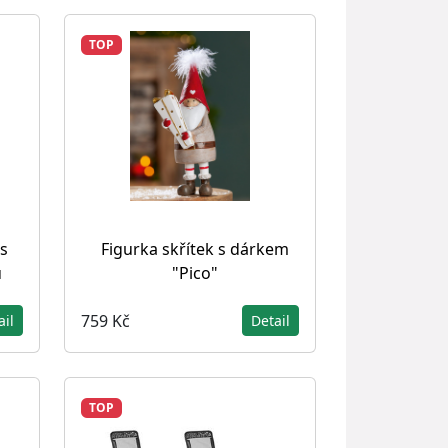
TOP
s
Figurka skřítek s dárkem
ů
"Pico"
759 Kč
ail
Detail
TOP