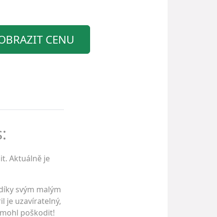
OBRAZIT CENU
:
t. Aktuálně je
i díky svým malým
l je uzavíratelný,
e mohl poškodit!