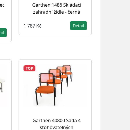
ec
Garthen 1486 Skládací
zahradní židle - černá
1 787 Kč
Detail
ail
TOP
Garthen 40800 Sada 4
stohovatelných