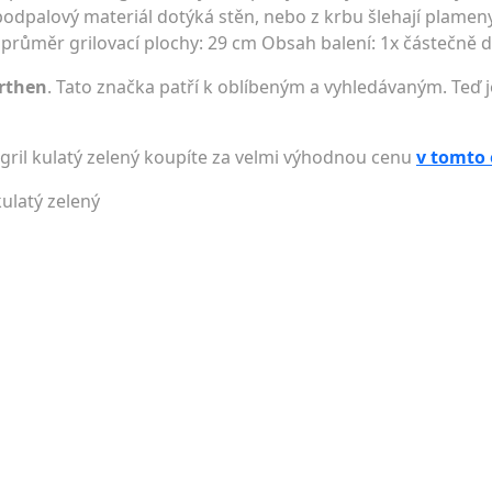
odpalový materiál dotýká stěn, nebo z krbu šlehají plamen
m průměr grilovací plochy: 29 cm Obsah balení: 1x částečně
rthen
. Tato značka patří k oblíbeným a vyhledávaným. Teď j
gril kulatý zelený koupíte za velmi výhodnou cenu
v tomto
kulatý zelený