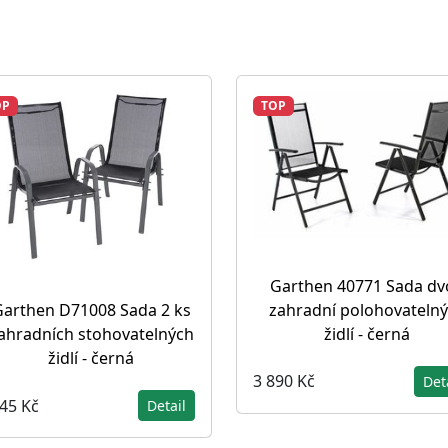
OP
TOP
Garthen 40771 Sada dv
zahradní polohovateln
arthen D71008 Sada 2 ks
židlí - černá
ahradních stohovatelných
židlí - černá
3 890 Kč
Det
945 Kč
Detail