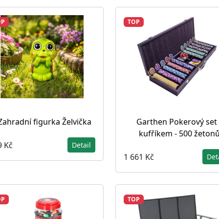
OP
TOP
Zahradní figurka Želvička
Garthen Pokerový set 
kufříkem - 500 žeton
9 Kč
Detail
1 661 Kč
Det
OP
TOP