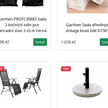
arthen PROFI 30683 Sada
2 bočních stěn pro
Garthen Sada dřevěný
ahradní stan 3 x3 m černá
vintage boxů bílé D730
308 Kč
1 078 Kč
Detail
Det
OP
TOP