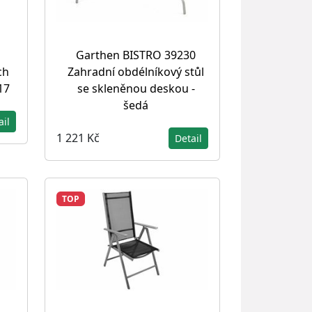
Garthen BISTRO 39230
Zahradní obdélníkový stůl
ch
se skleněnou deskou -
17
šedá
ail
1 221 Kč
Detail
TOP