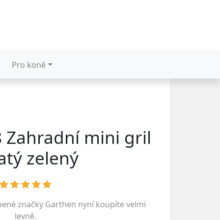
Pro koně
 Zahradní mini gril
atý zelený
íbené značky
Garthen
nyní koupíte velmi
levně.