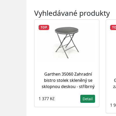
Vyhledávané produkty
TOP
T
Garthen 35060 Zahradní
bistro stolek skleněný se
G
sklopnou deskou - stříbrný
z
1 377 Kč
Detail
1 