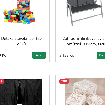
Dětská stavebnice, 120
Zahradní hliníková lavič
dílků
2-místná, 119 cm, šed
9 Kč
3 133 Kč
Detail
Det
OP
TOP