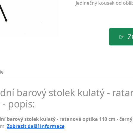
Jedinečný kousek od obl
Z
ie
ní barový stolek kulatý - rat
 - popis:
í barový stolek kulatý - ratanová optika 110 cm - černý
dem.
Zobrazit další informace
.