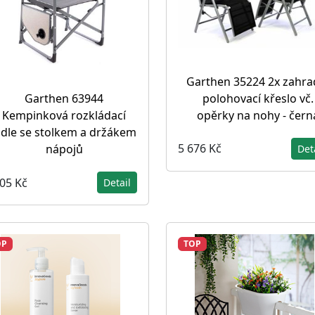
Garthen 35224 2x zahra
polohovací křeslo vč.
Garthen 63944
opěrky na nohy - čern
Kempinková rozkládací
idle se stolkem a držákem
5 676 Kč
nápojů
Det
705 Kč
Detail
OP
TOP