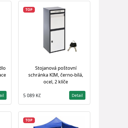
TOP
dlo
Stojanová poštovní
ace
schránka KIM, černo-bílá,
ocel, 2 klíče
5 089 Kč
ail
Detail
TOP