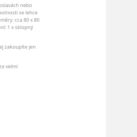
 oslavách nebo
motnosti se lehce
měry: cca 80 x 80
í: 1 x sklopný
ej zakoupíte jen
za velmi