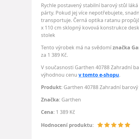
Rychle postavený stabilní barový stůl lák
párty. Pokud jej více nepotřebujete, snad
transportuje. Černá optika ratanu propůjč
x 110 cm sklopný kovová konstrukce deska
stolek
Tento výrobek má na svědomí
značka Ga
za 1 389 Kč.
V současnosti Garthen 40788 Zahradní baro
výhodnou cenu
v tomto e-shopu
.
Produkt
: Garthen 40788 Zahradní barový 
Značka
:
Garthen
Cena
: 1 389 Kč
Hodnocení produktu
: