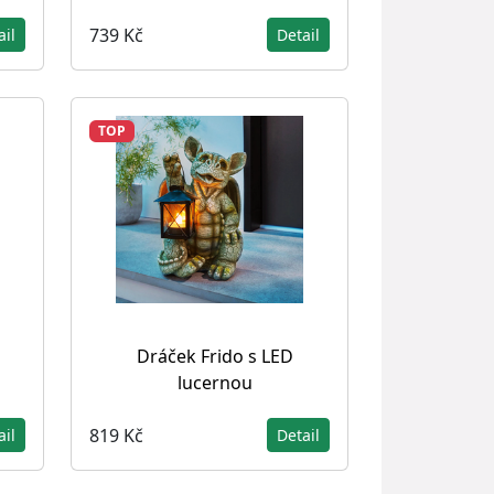
739 Kč
ail
Detail
TOP
Dráček Frido s LED
lucernou
819 Kč
ail
Detail