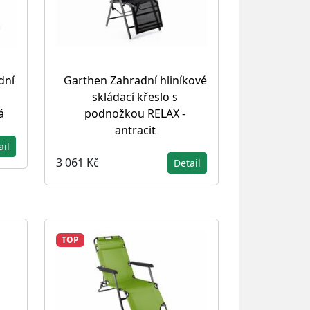
dní
Garthen Zahradní hliníkové
skládací křeslo s
á
podnožkou RELAX -
antracit
ail
3 061 Kč
Detail
TOP