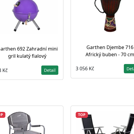
Garthen Djembe 716
arthen 692 Zahradní mini
Africký buben - 70 c
gril kulatý fialový
3 056 Kč
Det
8 Kč
Detail
OP
TOP