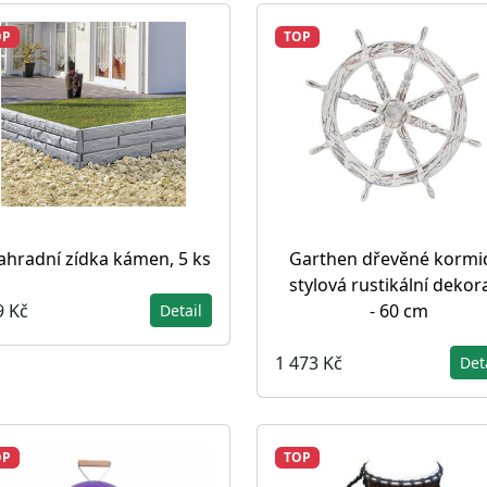
OP
TOP
ahradní zídka kámen, 5 ks
Garthen dřevěné kormi
stylová rustikální dekor
9 Kč
- 60 cm
Detail
1 473 Kč
Det
OP
TOP