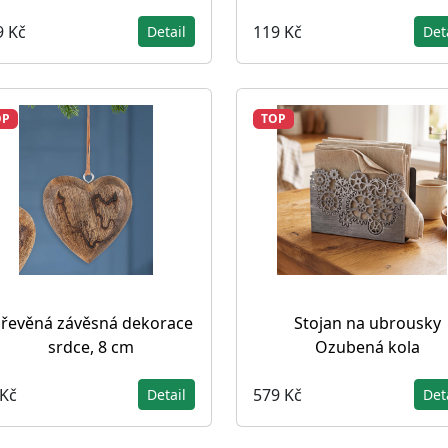
9 Kč
119 Kč
Detail
Det
OP
TOP
řevěná závěsná dekorace
Stojan na ubrousky
srdce, 8 cm
Ozubená kola
 Kč
579 Kč
Detail
Det