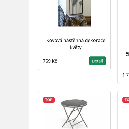
Kovová nástěnná dekorace
květy
ž
759 Kč
Detail
1 
TOP
T