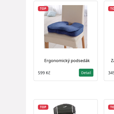
TOP
T
Ergonomický podsedák
Z
599 Kč
34
Detail
TOP
T