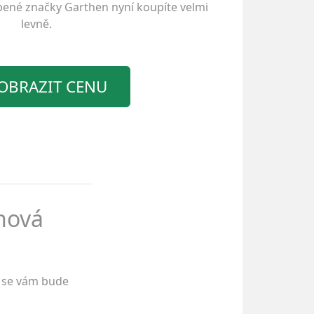
íbené značky
Garthen
nyní koupíte velmi
levně.
OBRAZIT CENU
anová
se vám bude