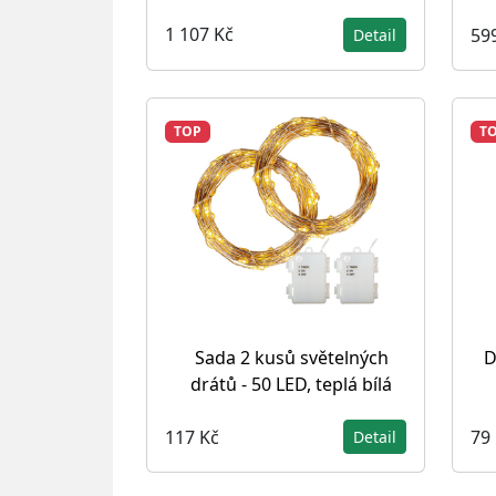
1 107 Kč
59
Detail
TOP
T
Sada 2 kusů světelných
D
drátů - 50 LED, teplá bílá
117 Kč
79
Detail