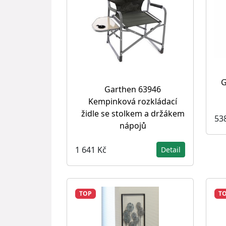
G
Garthen 63946
Kempinková rozkládací
židle se stolkem a držákem
53
nápojů
1 641 Kč
Detail
TOP
T