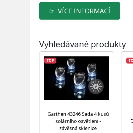
VÍCE INFORMACÍ
Vyhledávané produkty
TOP
T
Garthen 43246 Sada 4 kusů
solárního osvětlení -
D
závěsná sklenice