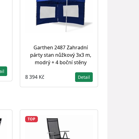
Garthen 2487 Zahradní
párty stan nůžkový 3x3 m,
m
modrý + 4 boční stěny
ail
8 394 Kč
Detail
TOP