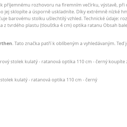
á k příjemnému rozhovoru na firemním večírku, výstavě, při
no jej sklopíte a úsporně uskladníte. Díky extrémně nízké h
uje barovému stolku ušlechtilý vzhled. Technické údaje: roz
 z tvrdého plastu (tloušťka 4 cm) optika ratanu Obsah balen
rthen
. Tato značka patří k oblíbeným a vyhledávaným. Teď j
vý stolek kulatý - ratanová optika 110 cm - černý koupíte 
stolek kulatý - ratanová optika 110 cm - černý