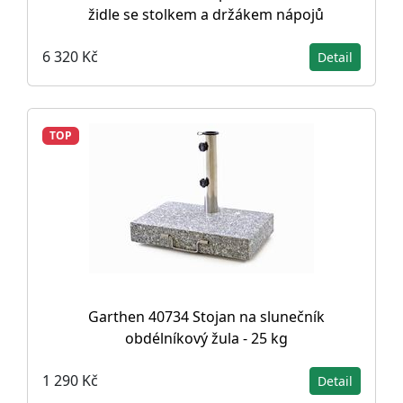
židle se stolkem a držákem nápojů
6 320 Kč
Detail
TOP
Garthen 40734 Stojan na slunečník
obdélníkový žula - 25 kg
1 290 Kč
Detail