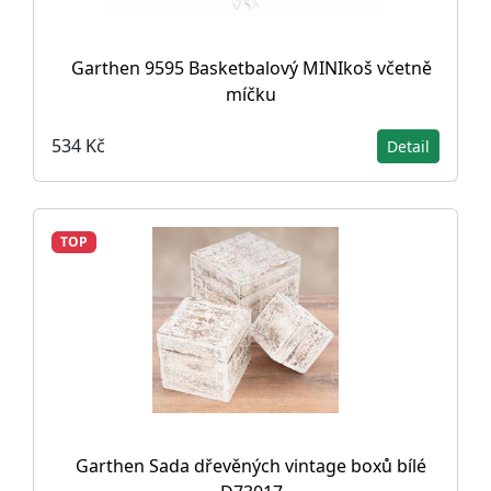
Garthen 9595 Basketbalový MINIkoš včetně
míčku
534 Kč
Detail
TOP
Garthen Sada dřevěných vintage boxů bílé