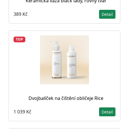
Keramická váza black lady, rovný tvar
389 Kč
Detail
TOP
Dvojbalíček na čištění obličeje Rice
1 039 Kč
Detail