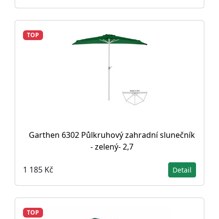
TOP
Garthen 6302 Půlkruhový zahradní slunečník
- zelený- 2,7
1 185 Kč
Detail
TOP