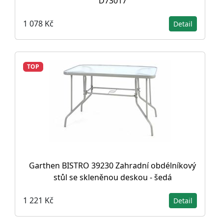
D73017
1 078 Kč
Detail
TOP
Garthen BISTRO 39230 Zahradní obdélníkový
stůl se skleněnou deskou - šedá
1 221 Kč
Detail