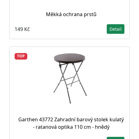
Měkká ochrana prstů
149 Kč
Detail
TOP
Garthen 43772 Zahradní barový stolek kulatý
- ratanová optika 110 cm - hnědý