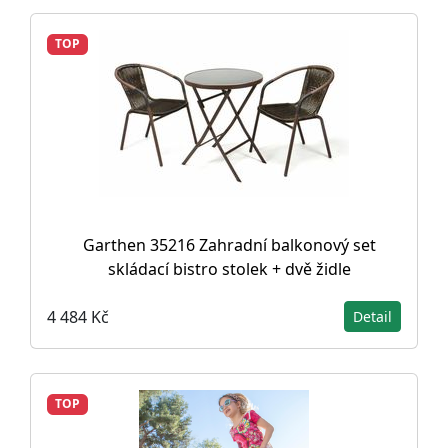
TOP
Garthen 35216 Zahradní balkonový set
skládací bistro stolek + dvě židle
4 484 Kč
Detail
TOP