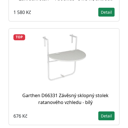
1 580 Kč
Detail
TOP
Garthen D66331 Závěsný sklopný stolek
ratanového vzhledu - bílý
676 Kč
Detail