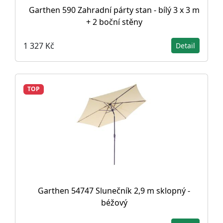
Garthen 590 Zahradní párty stan - bílý 3 x 3 m
+ 2 boční stěny
1 327 Kč
Detail
TOP
Garthen 54747 Slunečník 2,9 m sklopný -
béžový