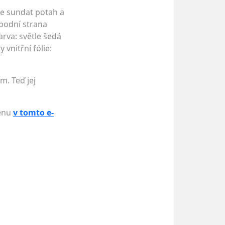
še sundat potah a
Spodní strana
arva: světle šedá
vnitřní fólie:
m. Teď jej
cenu
v tomto e-