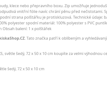
boudy, klece nebo přepravního boxu. Zip umožňuje jednodu
odpudivá vnitřní fólie navíc chrání pěnu před nečistotami. 
podní strana polštářku je protiskluzová. Technické údaje: b
00% polyester spodní materiál: 100% polyester s PVC puntíky 
 Obsah balení: 1 x polštářek
kiskaShop.CZ
. Tato značka patří k oblíbeným a vyhledávaný
XS, světle šedý, 72 x 50 x 10 cm koupíte za velmi výhodnou 
ětle šedý, 72 x 50 x 10 cm