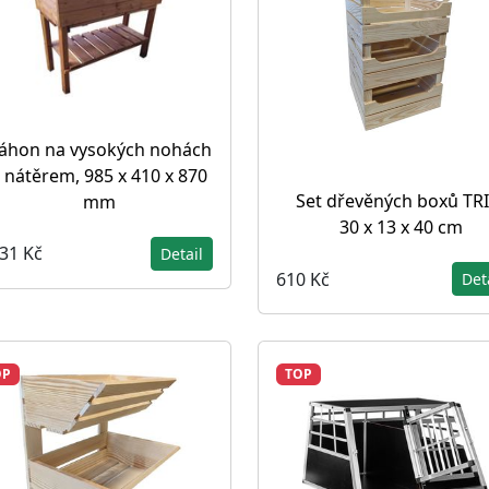
áhon na vysokých nohách
 nátěrem, 985 x 410 x 870
Set dřevěných boxů TRI
mm
30 x 13 x 40 cm
431 Kč
Detail
610 Kč
Det
OP
TOP