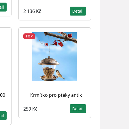
ail
2 136 Kč
Detail
TOP
100
Krmítko pro ptáky antik
259 Kč
Detail
ail