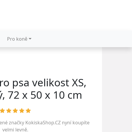
Pro koně
ro psa velikost XS,
ý, 72 x 50 x 10 cm
bené značky
KokiskaShop.CZ
nyní koupíte
velmi levně.