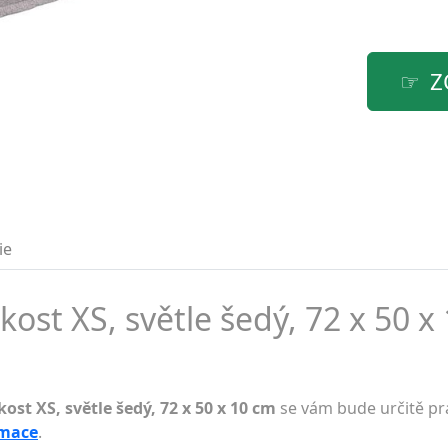
Z
ie
kost XS, světle šedý, 72 x 50 x
kost XS, světle šedý, 72 x 50 x 10 cm
se vám bude určitě prá
rmace
.