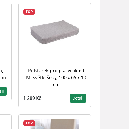
TOP
a,
Polštářek pro psa velikost
 cm
M, světle šedý, 100 x 65 x 10
cm
ail
1 289 Kč
Detail
TOP