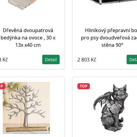
Dřevěná dvoupatrová
Hliníkový přepravní b
bedýnka na ovoce , 30 x
pro psy dvoudveřová za
13x x40 cm
stěna 90°
3 Kč
2 803 Kč
Detail
Det
OP
TOP