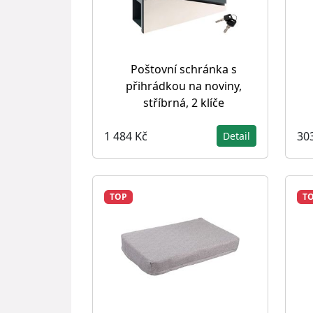
Poštovní schránka s
přihrádkou na noviny,
stříbrná, 2 klíče
1 484 Kč
30
Detail
TOP
T