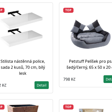
OP
TOP
Stilista nástěnná police,
Petstuff Pelíšek pro ps
sada 2 kusů, 70 cm, bílý
šedý/černý, 65 x 50 x 20
lesk
798 Kč
Det
2 Kč
Detail
OP
TOP