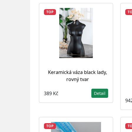
TOP
T
Keramická váza black lady,
rovný tvar
389 Kč
Detail
94
TOP
T