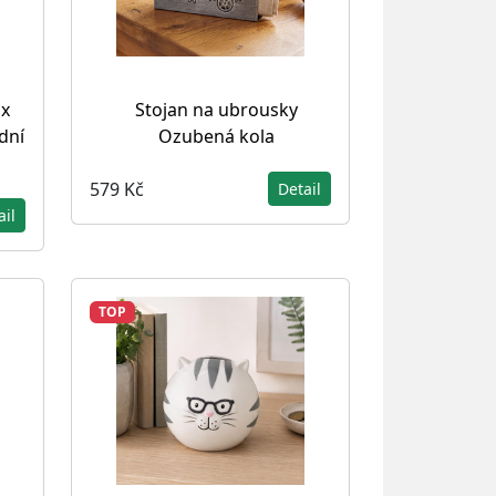
ox
Stojan na ubrousky
dní
Ozubená kola
579 Kč
Detail
ail
TOP