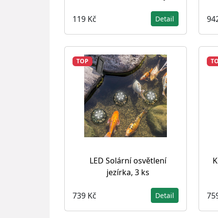
119 Kč
94
Detail
TOP
T
LED Solární osvětlení
K
jezírka, 3 ks
739 Kč
75
Detail