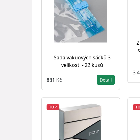
Z
s
Sada vakuových sáčků 3
velikosti - 22 kusů
3 
881 Kč
Detail
TOP
T