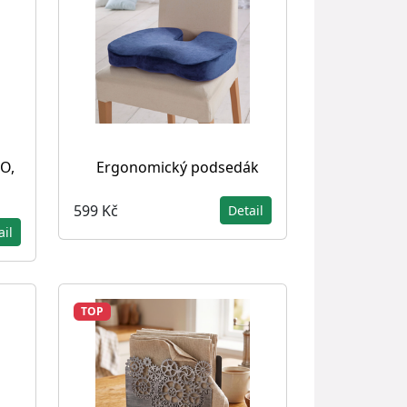
O,
Ergonomický podsedák
599 Kč
Detail
ail
TOP