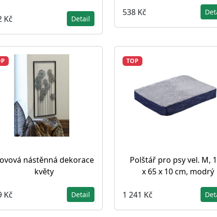
538 Kč
Det
2 Kč
Detail
OP
TOP
ovová nástěnná dekorace
Polštář pro psy vel. M, 
květy
x 65 x 10 cm, modrý
9 Kč
1 241 Kč
Detail
Det