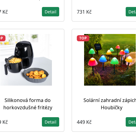
7 Kč
731 Kč
Detail
Det
OP
TOP
Silikonová forma do
Solární zahradní zápic
horkovzdušné fritézy
Houbičky
9 Kč
449 Kč
Detail
Det