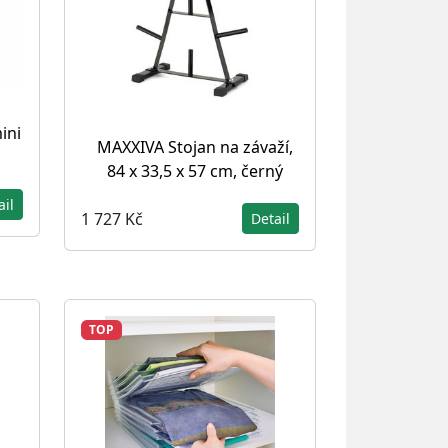
ini
MAXXIVA Stojan na závaží,
84 x 33,5 x 57 cm, černý
ail
1 727 Kč
Detail
TOP