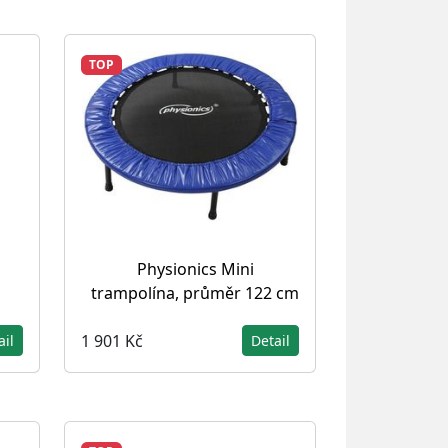
TOP
s
Physionics Mini
trampolína, průměr 122 cm
1 901 Kč
ail
Detail