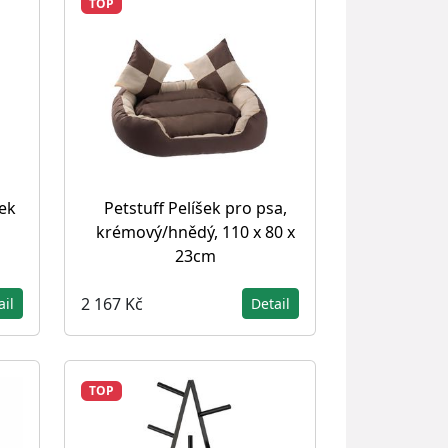
TOP
ek
Petstuff Pelíšek pro psa,
krémový/hnědý, 110 x 80 x
23cm
2 167 Kč
ail
Detail
TOP