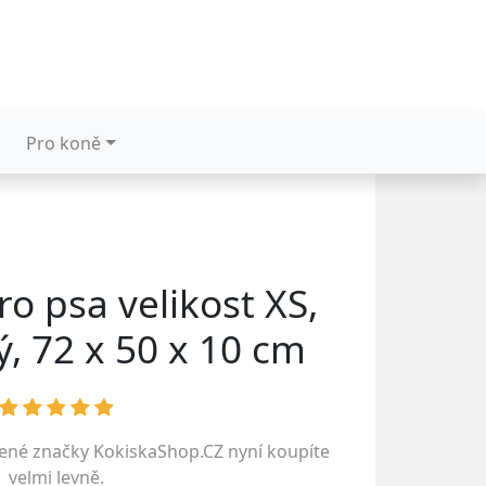
Pro koně
ro psa velikost XS,
, 72 x 50 x 10 cm
bené značky
KokiskaShop.CZ
nyní koupíte
velmi levně.