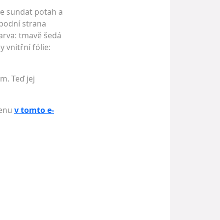
še sundat potah a
Spodní strana
barva: tmavě šedá
vnitřní fólie:
m. Teď jej
cenu
v tomto e-