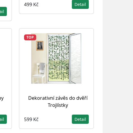
499 Kč
Detail
ail
TOP
hy
Dekorativní závěs do dvěří
Trojlístky
599 Kč
ail
Detail