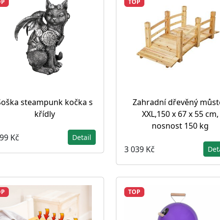
OP
TOP
Soška steampunk kočka s
Zahradní dřevěný můst
křídly
XXL,150 x 67 x 55 cm,
nosnost 150 kg
099 Kč
Detail
3 039 Kč
Det
OP
TOP