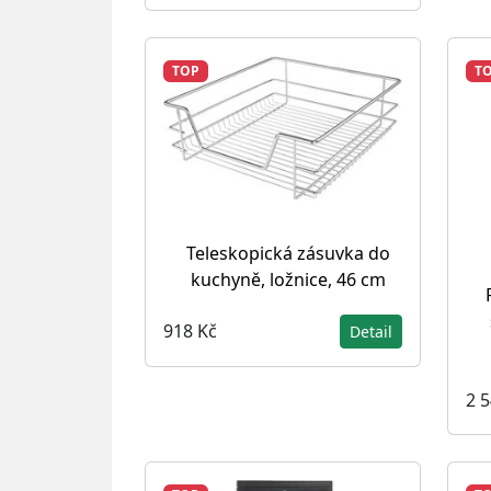
TOP
T
Teleskopická zásuvka do
kuchyně, ložnice, 46 cm
918 Kč
Detail
2 