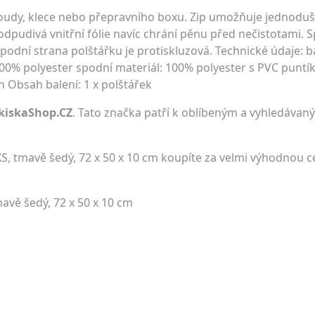
boudy, klece nebo přepravního boxu. Zip umožňuje jednodu
odpudivá vnitřní fólie navíc chrání pěnu před nečistotami. 
podní strana polštářku je protiskluzová. Technické údaje: 
00% polyester spodní materiál: 100% polyester s PVC puntíky 
 Obsah balení: 1 x polštářek
kiskaShop.CZ
. Tato značka patří k oblíbeným a vyhledávaný
XS, tmavě šedý, 72 x 50 x 10 cm koupíte za velmi výhodnou 
mavě šedý, 72 x 50 x 10 cm