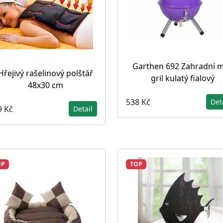
Garthen 692 Zahradní m
Hřejivý rašelinový polštář
gril kulatý fialový
48x30 cm
538 Kč
Det
9 Kč
Detail
OP
TOP