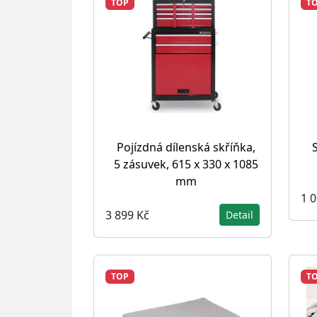
TOP
T
Pojízdná dílenská skříňka,
5 zásuvek, 615 x 330 x 1085
mm
1 
3 899 Kč
Detail
TOP
T