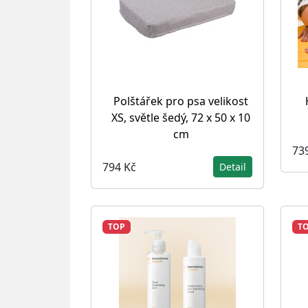
Polštářek pro psa velikost
XS, světle šedý, 72 x 50 x 10
cm
73
794 Kč
Detail
TOP
T