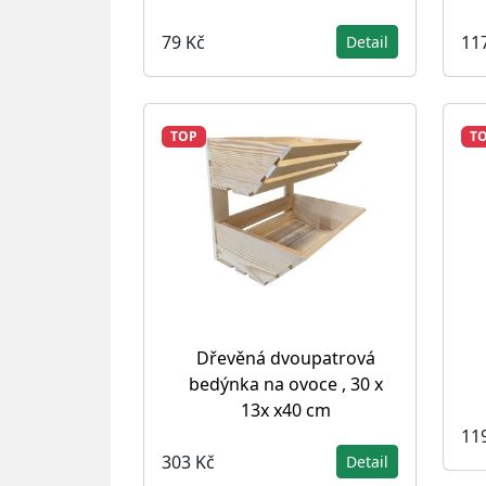
79 Kč
11
Detail
TOP
T
Dřevěná dvoupatrová
bedýnka na ovoce , 30 x
13x x40 cm
11
303 Kč
Detail