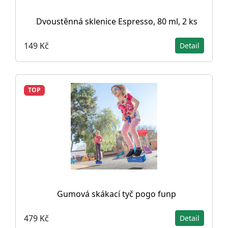
Dvoustěnná sklenice Espresso, 80 ml, 2 ks
149 Kč
Detail
TOP
Gumová skákací tyč pogo funp
479 Kč
Detail