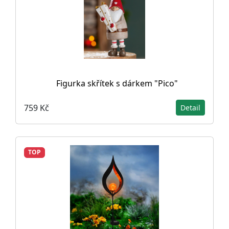
Figurka skřítek s dárkem "Pico"
759 Kč
Detail
TOP