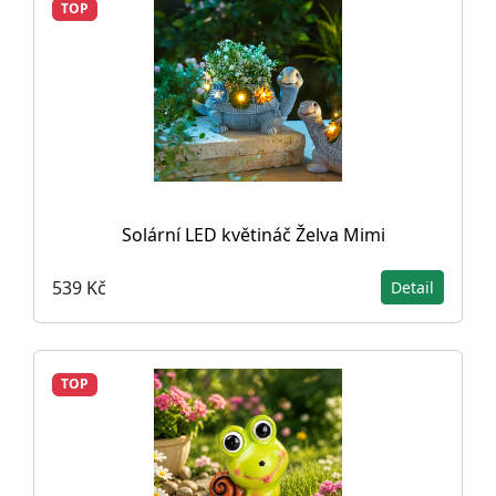
TOP
Solární LED květináč Želva Mimi
539 Kč
Detail
TOP