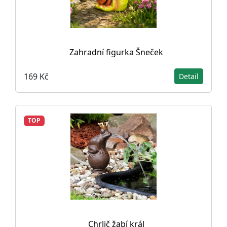
Zahradní figurka Šneček
169 Kč
Detail
TOP
Chrlič žabí král