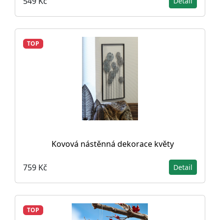
549 Kč
Detail
TOP
Kovová nástěnná dekorace květy
759 Kč
Detail
TOP