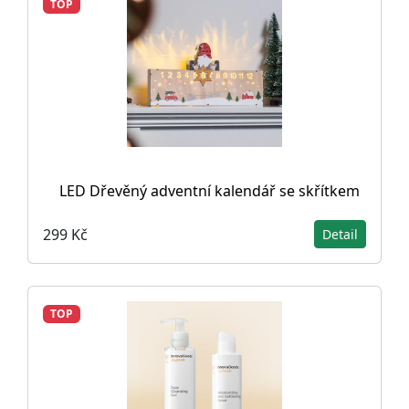
TOP
LED Dřevěný adventní kalendář se skřítkem
299 Kč
Detail
TOP