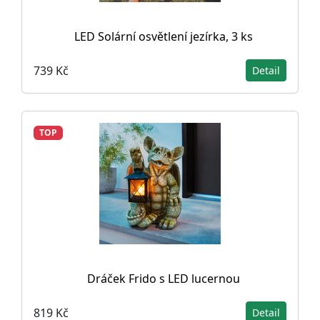
LED Solární osvětlení jezírka, 3 ks
739 Kč
Detail
TOP
Dráček Frido s LED lucernou
819 Kč
Detail