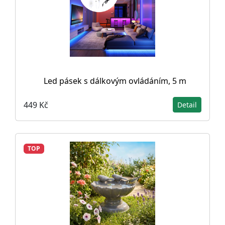
Led pásek s dálkovým ovládáním, 5 m
449 Kč
Detail
TOP